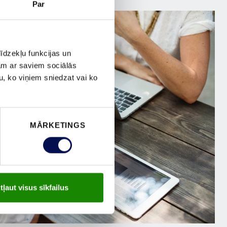
Par
īdzekļu funkcijas un
jam ar saviem sociālās
u, ko viņiem sniedzat vai ko
MĀRKETINGS
tļaut visus sīkfailus