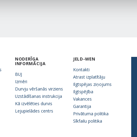
NODERĪGA
JELD-WEN
INFORMĀCIJA
s
Kontakti
BUJ
Atrast izplatītāju
Izmēri
Ilgtspējas ziņojums
Durvju vēršanās virziens
Ilgtspējība
Uzstādīšanas instrukcija
Vakances
Kā izvēlēties durvis
Garantija
Lejupielādes centrs
Privātuma politika
Sīkfailu politika