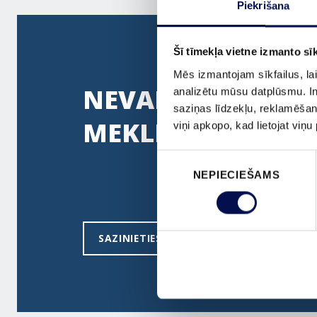
Piekrišana
Šī tīmekļa vietne izmanto sīk
Mēs izmantojam sīkfailus, lai
NEVARAT ATRAST 
analizētu mūsu datplūsmu. In
saziņas līdzekļu, reklamēšana
MEKLĒJAT?
viņi apkopo, kad lietojat viņ
Piekrišanas
NEPIECIEŠAMS
izvēle
SAZINIETIES AR MUMS