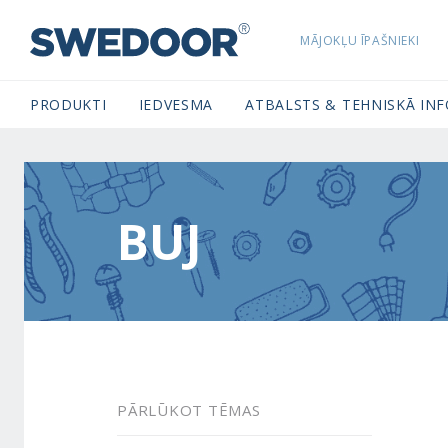
MĀJOKĻU ĪPAŠNIEKI
SWEDOORLATVIA NAVIGATION
PRODUKTI
IEDVESMA
ATBALSTS & TEHNISKĀ IN
BUJ
PĀRLŪKOT TĒMAS