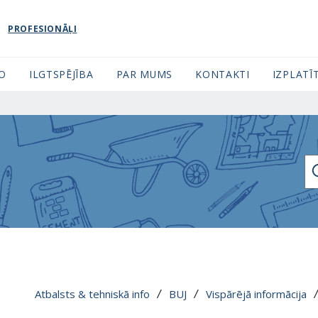
PROFESIONĀĻI
FO
ILGTSPĒJĪBA
PAR MUMS
KONTAKTI
IZPLATĪT
ME
Atbalsts & tehniskā info
BUJ
Vispārējā informācija
 / 
 / 
 