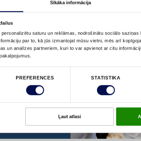
Sīkāka informācija
failus
 personalizētu saturu un reklāmas, nodrošinātu sociālo saziņas l
TO, KO
formāciju par to, kā jūs izmantojat mūsu vietni, mēs arī kopīgo
s un analīzes partneriem, kuri to var apvienot ar citu informācij
u pakalpojumus.
PREFERENCES
STATISTIKA
Ļaut atlasi
A