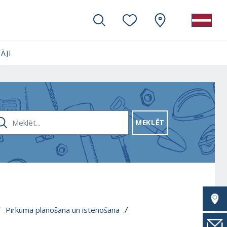
ĀJI
KLĒT...
MEKLĒT
Pirkuma plānošana un īstenošana
/ 
 / 