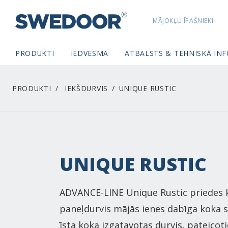
MĀJOKĻU ĪPAŠNIEKI
SWEDOORLATVIA NAVIGATION
PRODUKTI
IEDVESMA
ATBALSTS & TEHNISKĀ IN
PRODUKTI
IEKŠDURVIS
UNIQUE RUSTIC
UNIQUE RUSTIC
ADVANCE-LINE Unique Rustic priedes 
paneļdurvis mājās ienes dabīga koka s
īsta koka izgatavotas durvis, pateicot