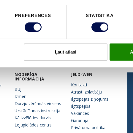
PREFERENCES
STATISTIKA
Ļaut atlasi
A
NODERĪGA
JELD-WEN
INFORMĀCIJA
s
Kontakti
BUJ
Atrast izplatītāju
Izmēri
Ilgtspējas ziņojums
Durvju vēršanās virziens
Ilgtspējība
Uzstādīšanas instrukcija
Vakances
Kā izvēlēties durvis
Garantija
Lejupielādes centrs
Privātuma politika