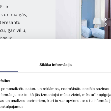
r ir
ns un maigās,
nteresantu
u, gan villu,
vis ir
erot durvis.
i un virsmas
gas un ilgi
Sīkāka informācija
failus
 personalizētu saturu un reklāmas, nodrošinātu sociālo saziņas l
formāciju par to, kā jūs izmantojat mūsu vietni, mēs arī kopīgo
s un analīzes partneriem, kuri to var apvienot ar citu informācij
u pakalpojumus.