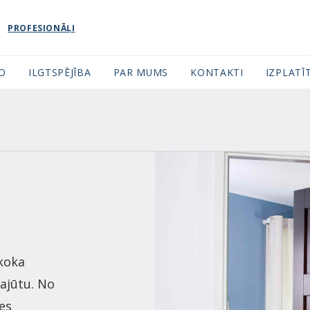
PROFESIONĀĻI
FO
ILGTSPĒJĪBA
PAR MUMS
KONTAKTI
IZPLATĪT
koka
ajūtu. No
ies