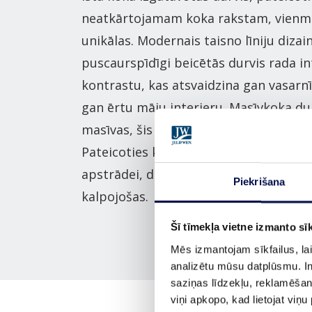
neatkārtojamam koka rakstam, vienmē
unikālas. Modernais taisno līniju dizai
puscaurspīdīgi beicētās durvis rada i
kontrastu, kas atsvaidzina gan vasarnīc
gan ērtu māju interjeru. Masīvkoka dur
masīvas, šis smagums ir sajūtams, atv
Pateicoties kvalitatīvajai konstrukcija
apstrādei, durvis ir atbalstošas, izturī
Piekrišana
kalpojošas.
Šī tīmekļa vietne izmanto sīk
Mēs izmantojam sīkfailus, lai
analizētu mūsu datplūsmu. In
saziņas līdzekļu, reklamēšana
viņi apkopo, kad lietojat viņ