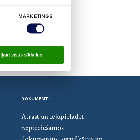
MĀRKETINGS
tļaut visus sīkfailus
DOKUMENTI
Atrast un lejupielādēt
nepieciešamos
dokumentus, sertifikātus un