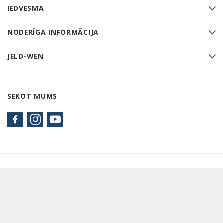
IEDVESMA
NODERĪGA INFORMĀCIJA
JELD-WEN
SEKOT MUMS
AUTORTIESĪBU JELD-WEN Latvija 2022. REZERVĒTAS VISAS
TIESĪBAS