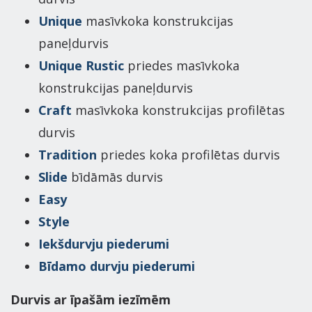
Unique
masīvkoka konstrukcijas
paneļdurvis
Unique Rustic
priedes masīvkoka
konstrukcijas paneļdurvis
Craft
masīvkoka konstrukcijas profilētas
durvis
Tradition
priedes koka profilētas durvis
Slide
bīdāmās durvis
Easy
Style
Iekšdurvju piederumi
Bīdamo durvju piederumi
Durvis ar īpašām iezīmēm