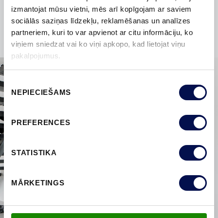
izmantojat mūsu vietni, mēs arī kopīgojam ar saviem
bīdāmās durvis?
sociālās saziņas līdzekļu, reklamēšanas un analīzes
partneriem, kuri to var apvienot ar citu informāciju, ko
viņiem sniedzat vai ko viņi apkopo, kad lietojat viņu
pakalpojumus.
Piekrišanas
NEPIECIEŠAMS
izvēle
PREFERENCES
STATISTIKA
MĀRKETINGS