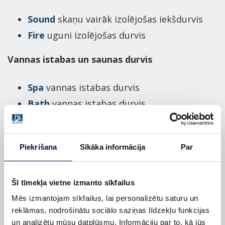
Sound
skaņu vairāk izolējošas iekšdurvis
Fire
uguni izolējošas durvis
Vannas istabas un saunas durvis
Spa
vannas istabas durvis
Bath
vannas istabas durvis
Sauna
saunas durvis
Pabeidz interjeru ar stilīgām iekšdurvīm!
Piekrišana
Sīkāka informācija
Par
Papildus dizainam un krāsai, padomā par durvju
funkcionalitāti. Vai tev ir nepieciešamas
Šī tīmekļa vietne izmanto sīkfailus
mitrumizturīgākas, skaņu izolējošākas vai
Mēs izmantojam sīkfailus, lai personalizētu saturu un
ugunsdrošākas durvis, vai arī nepieciešams
reklāmas, nodrošinātu sociālo saziņas līdzekļu funkcijas
praktiskāks telpas risinājums, ko piedāvā
un analizētu mūsu datplūsmu. Informāciju par to, kā jūs