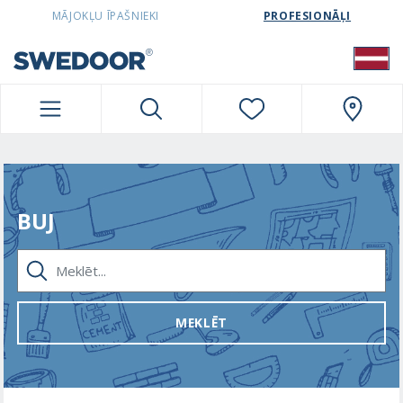
SWEDOORLATVIA NAVIGATION
MĀJOKĻU ĪPAŠNIEKI
PROFESIONĀĻI
BUJ
MEKLĒT...
MEKLĒT