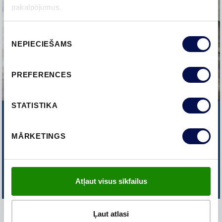
pakalpojumus.
Piekrišanas
NEPIECIEŠAMS
izvēle
PREFERENCES
STATISTIKA
NEVARAT ATRAST TO, KO
MEKLĒJAT?
MĀRKETINGS
SAZINIETIES AR MUMS
Atļaut visus sīkfailus
Ļaut atlasi