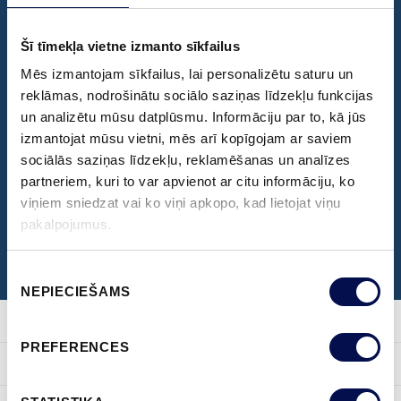
Šī tīmekļa vietne izmanto sīkfailus
DOKUMENTI
Mēs izmantojam sīkfailus, lai personalizētu saturu un
Atrast un lejupielādēt nepieciešamos
reklāmas, nodrošinātu sociālo saziņas līdzekļu funkcijas
un analizētu mūsu datplūsmu. Informāciju par to, kā jūs
dokumentus, sertifikātus un norādījumus
izmantojat mūsu vietni, mēs arī kopīgojam ar saviem
sociālās saziņas līdzekļu, reklamēšanas un analīzes
partneriem, kuri to var apvienot ar citu informāciju, ko
DOTIES UZ LEJUPIELĀDES CENTRU
viņiem sniedzat vai ko viņi apkopo, kad lietojat viņu
pakalpojumus.
Piekrišanas
NEPIECIEŠAMS
izvēle
PREFERENCES
PRODUKTI