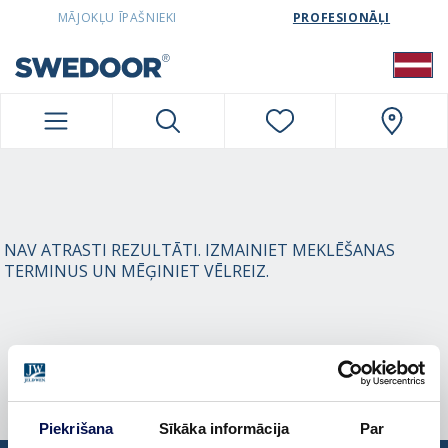
SWEDOORLATVIA NAVIGATION
MĀJOKĻU ĪPAŠNIEKI
PROFESIONĀĻI
NAV ATRASTI REZULTĀTI. IZMAINIET MEKLĒŠANAS
TERMINUS UN MĒĢINIET VĒLREIZ.
Piekrišana
Sīkāka informācija
Par