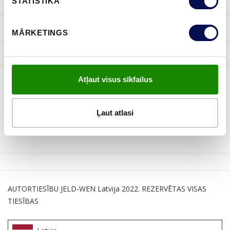
STATISTIKA
IEDVESMA
NODERĪGA INFORMĀCIJA
MĀRKETINGS
JELD-WEN
Atļaut visus sīkfailus
SEKOT MUMS
Ļaut atlasi
AUTORTIESĪBU JELD-WEN Latvija 2022. REZERVĒTAS VISAS
TIESĪBAS