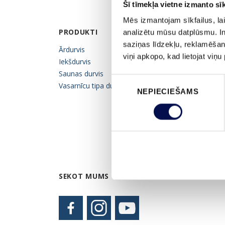
Šī tīmekļa vietne izmanto sīk
Mēs izmantojam sīkfailus, lai
PRODUKTI
IEDVESMA
analizētu mūsu datplūsmu. In
saziņas līdzekļu, reklamēšana
Ārdurvis
Katalogi un cenu lapa
viņi apkopo, kad lietojat viņ
Iekšdurvis
Attēlu galerija
Saunas durvis
Swedoor blogs
Piekrišanas
Vasarnīcu tipa durvis
NEPIECIEŠAMS
izvēle
SEKOT MUMS