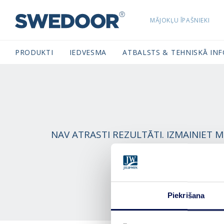
MĀJOKĻU ĪPAŠNIEKI
SWEDOORLATVIA NAVIGATION
PRODUKTI
IEDVESMA
ATBALSTS & TEHNISKĀ IN
NAV ATRASTI REZULTĀTI. IZMAINIET 
Piekrišana