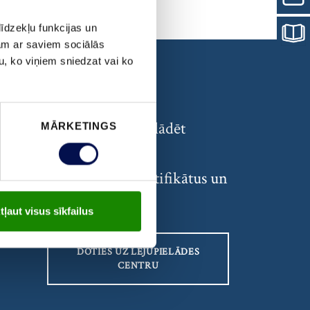
īdzekļu funkcijas un
jam ar saviem sociālās
u, ko viņiem sniedzat vai ko
DOKUMENTI
Atrast un lejupielādēt
MĀRKETINGS
nepieciešamos
dokumentus, sertifikātus un
norādījumus
tļaut visus sīkfailus
DOTIES UZ LEJUPIELĀDES
CENTRU