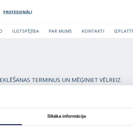
PROFESIONĀĻI
FO
ILGTSPĒJĪBA
PAR MUMS
KONTAKTI
IZPLATĪT
MEKLĒŠANAS TERMINUS UN MĒĢINIET VĒLREIZ.
Sīkāka informācija