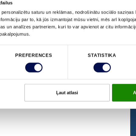
failus
 personalizētu saturu un reklāmas, nodrošinātu sociālo saziņas l
NODERĪGA
JELD-WEN
formāciju par to, kā jūs izmantojat mūsu vietni, mēs arī kopīgo
INFORMĀCIJA
s un analīzes partneriem, kuri to var apvienot ar citu informācij
s
Kontakti
u pakalpojumus.
BUJ
Atrast izplatītāju
Izmēri
Ilgtspējas ziņojums
Durvju vēršanās virziens
Ilgtspējība
PREFERENCES
STATISTIKA
Uzstādīšanas instrukcija
Vakances
Kā izvēlēties durvis
Garantija
Lejupielādes centrs
Privātuma politika
Sīkfailu politika
Ļaut atlasi
A