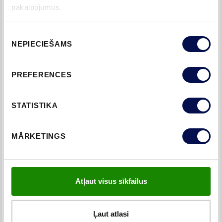
pakalpojumus.
IEKŠDURVIS TRADITION 51
Piekrišanas
NEPIECIEŠAMS
izvēle
PREFERENCES
STATISTIKA
MĀRKETINGS
Atļaut visus sīkfailus
Ļaut atlasi