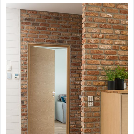
BĪDĀMĀS DURVIS STEADY 411