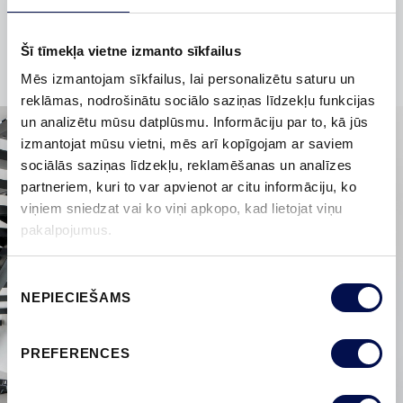
bīdāmās durvis?
Šī tīmekļa vietne izmanto sīkfailus
Mēs izmantojam sīkfailus, lai personalizētu saturu un
reklāmas, nodrošinātu sociālo saziņas līdzekļu funkcijas
un analizētu mūsu datplūsmu. Informāciju par to, kā jūs
izmantojat mūsu vietni, mēs arī kopīgojam ar saviem
sociālās saziņas līdzekļu, reklamēšanas un analīzes
partneriem, kuri to var apvienot ar citu informāciju, ko
viņiem sniedzat vai ko viņi apkopo, kad lietojat viņu
pakalpojumus.
Piekrišanas
NEPIECIEŠAMS
izvēle
PREFERENCES