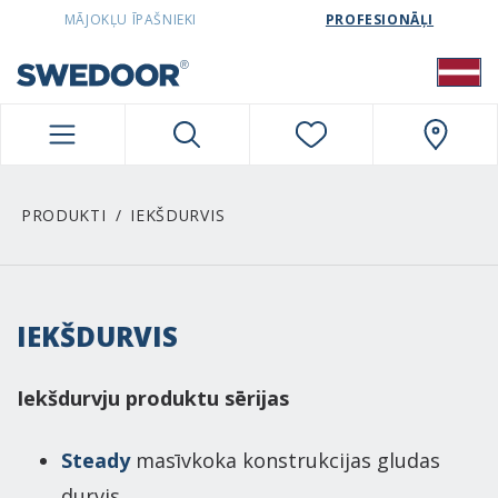
SWEDOORLATVIA NAVIGATION
MĀJOKĻU ĪPAŠNIEKI
PROFESIONĀĻI
PRODUKTI
IEKŠDURVIS
IEKŠDURVIS
Iekšdurvju produktu sērijas
Steady
masīvkoka konstrukcijas gludas
durvis