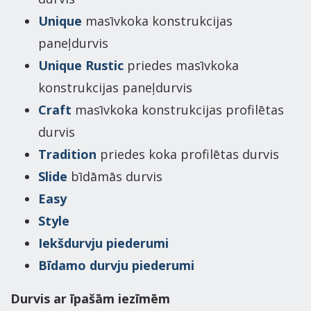
Unique
masīvkoka konstrukcijas
paneļdurvis
Unique Rustic
priedes masīvkoka
konstrukcijas paneļdurvis
Craft
masīvkoka konstrukcijas profilētas
durvis
Tradition
priedes koka profilētas durvis
Slide
bīdāmās durvis
Easy
Style
Iekšdurvju piederumi
Bīdamo durvju piederumi
Durvis ar īpašām iezīmēm