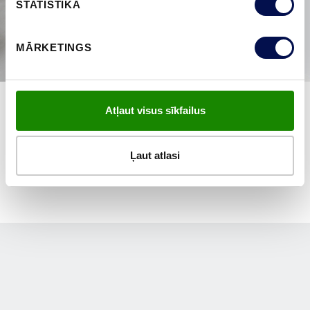
STATISTIKA
MĀRKETINGS
Atļaut visus sīkfailus
PĀRLŪKOT VISUS
Ļaut atlasi