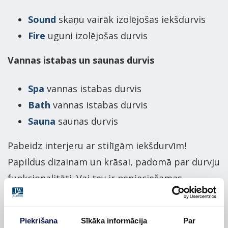
Sound
skaņu vairāk izolējošas iekšdurvis
Fire
uguni izolējošas durvis
Vannas istabas un saunas durvis
Spa
vannas istabas durvis
Bath
vannas istabas durvis
Sauna
saunas durvis
Pabeidz interjeru ar stilīgām iekšdurvīm!
Papildus dizainam un krāsai, padomā par durvju
funkcionalitāti. Vai tev ir nepieciešamas
mitrumizturīgākas, skaņu izolējošākas vai
ugunsdrošākas durvis, vai arī nepieciešams
Piekrišana
Sīkāka informācija
Par
praktiskāks telpas risinājums, ko piedāvā