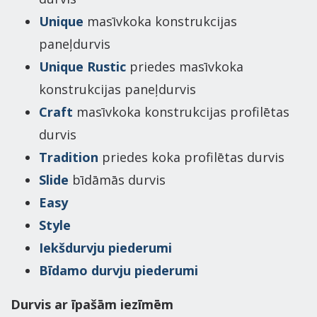
Unique
masīvkoka konstrukcijas
paneļdurvis
Unique Rustic
priedes masīvkoka
konstrukcijas paneļdurvis
Craft
masīvkoka konstrukcijas profilētas
durvis
Tradition
priedes koka profilētas durvis
Slide
bīdāmās durvis
Easy
Style
Iekšdurvju piederumi
Bīdamo durvju piederumi
Durvis ar īpašām iezīmēm