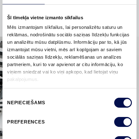
bīdāmās durvis?
Šī tīmekļa vietne izmanto sīkfailus
Mēs izmantojam sīkfailus, lai personalizētu saturu un
reklāmas, nodrošinātu sociālo saziņas līdzekļu funkcijas
un analizētu mūsu datplūsmu. Informāciju par to, kā jūs
izmantojat mūsu vietni, mēs arī kopīgojam ar saviem
sociālās saziņas līdzekļu, reklamēšanas un analīzes
partneriem, kuri to var apvienot ar citu informāciju, ko
viņiem sniedzat vai ko viņi apkopo, kad lietojat viņu
pakalpojumus.
Piekrišanas
NEPIECIEŠAMS
izvēle
PREFERENCES