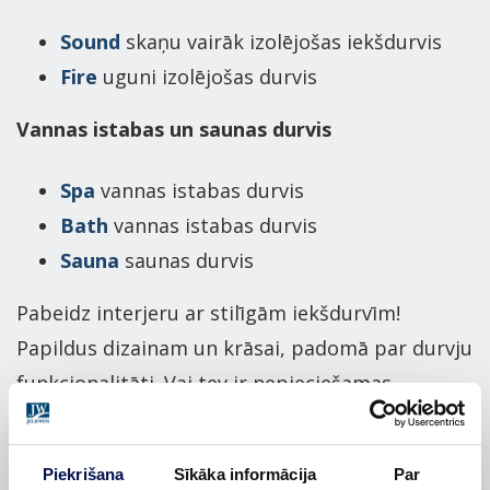
Sound
skaņu vairāk izolējošas iekšdurvis
Fire
uguni izolējošas durvis
Vannas istabas un saunas durvis
Spa
vannas istabas durvis
Bath
vannas istabas durvis
Sauna
saunas durvis
Pabeidz interjeru ar stilīgām iekšdurvīm!
Papildus dizainam un krāsai, padomā par durvju
funkcionalitāti. Vai tev ir nepieciešamas
mitrumizturīgākas, skaņu izolējošākas vai
ugunsdrošākas durvis, vai arī nepieciešams
Piekrišana
Sīkāka informācija
Par
praktiskāks telpas risinājums, ko piedāvā