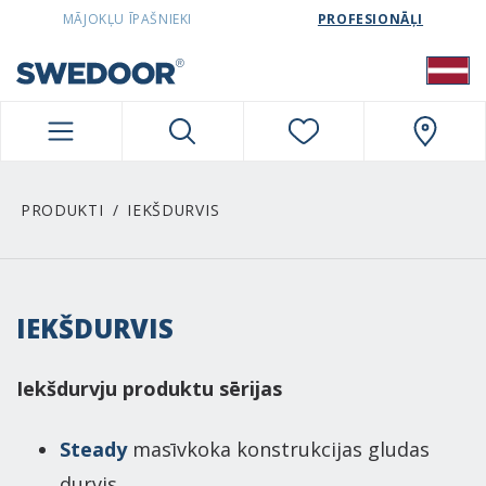
SWEDOORLATVIA NAVIGATION
MĀJOKĻU ĪPAŠNIEKI
PROFESIONĀĻI
PRODUKTI
IEKŠDURVIS
IEKŠDURVIS
Iekšdurvju produktu sērijas
Steady
masīvkoka konstrukcijas gludas
durvis