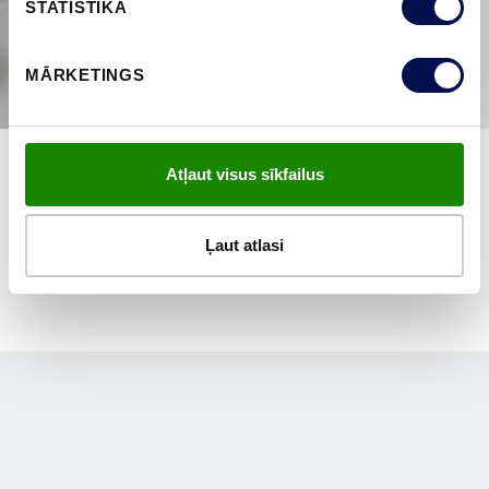
STATISTIKA
MĀRKETINGS
Atļaut visus sīkfailus
PĀRLŪKOT VISUS
Ļaut atlasi