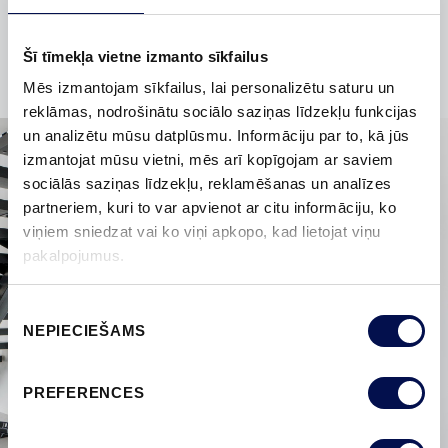
bīdāmās durvis?
Šī tīmekļa vietne izmanto sīkfailus
Mēs izmantojam sīkfailus, lai personalizētu saturu un
reklāmas, nodrošinātu sociālo saziņas līdzekļu funkcijas
un analizētu mūsu datplūsmu. Informāciju par to, kā jūs
izmantojat mūsu vietni, mēs arī kopīgojam ar saviem
sociālās saziņas līdzekļu, reklamēšanas un analīzes
partneriem, kuri to var apvienot ar citu informāciju, ko
viņiem sniedzat vai ko viņi apkopo, kad lietojat viņu
pakalpojumus.
Piekrišanas
NEPIECIEŠAMS
izvēle
PREFERENCES