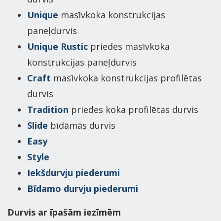
Unique
masīvkoka konstrukcijas
paneļdurvis
Unique Rustic
priedes masīvkoka
konstrukcijas paneļdurvis
Craft
masīvkoka konstrukcijas profilētas
durvis
Tradition
priedes koka profilētas durvis
Slide
bīdāmās durvis
Easy
Style
Iekšdurvju piederumi
Bīdamo durvju piederumi
Durvis ar īpašām iezīmēm