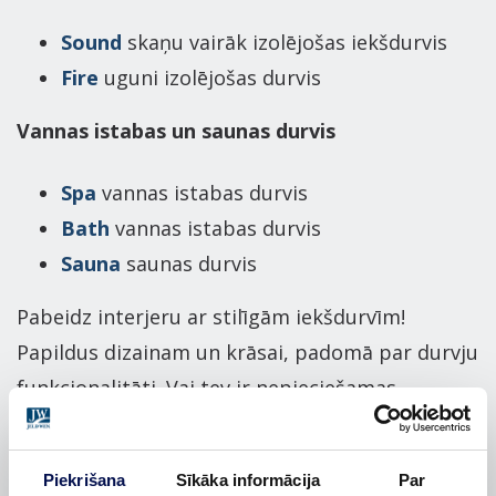
Sound
skaņu vairāk izolējošas iekšdurvis
Fire
uguni izolējošas durvis
Vannas istabas un saunas durvis
Spa
vannas istabas durvis
Bath
vannas istabas durvis
Sauna
saunas durvis
Pabeidz interjeru ar stilīgām iekšdurvīm!
Papildus dizainam un krāsai, padomā par durvju
funkcionalitāti. Vai tev ir nepieciešamas
mitrumizturīgākas, skaņu izolējošākas vai
ugunsdrošākas durvis, vai arī nepieciešams
Piekrišana
Sīkāka informācija
Par
praktiskāks telpas risinājums, ko piedāvā