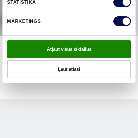
STATISTIKA
MĀRKETINGS
Atļaut visus sīkfailus
PĀRLŪKOT VISUS
Ļaut atlasi