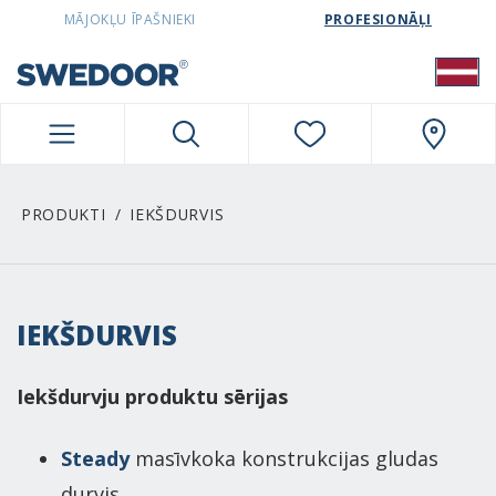
SWEDOORLATVIA NAVIGATION
MĀJOKĻU ĪPAŠNIEKI
PROFESIONĀĻI
PRODUKTI
IEKŠDURVIS
IEKŠDURVIS
Iekšdurvju produktu sērijas
Steady
masīvkoka konstrukcijas gludas
durvis