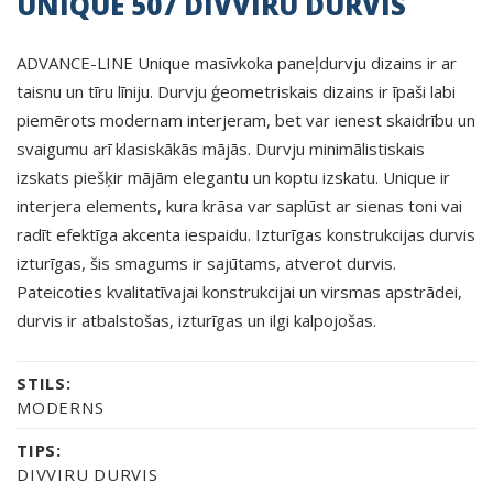
UNIQUE 507 DIVVIRU DURVIS
ADVANCE-LINE Unique masīvkoka paneļdurvju dizains ir ar
taisnu un tīru līniju. Durvju ģeometriskais dizains ir īpaši labi
piemērots modernam interjeram, bet var ienest skaidrību un
svaigumu arī klasiskākās mājās. Durvju minimālistiskais
izskats piešķir mājām elegantu un koptu izskatu. Unique ir
interjera elements, kura krāsa var saplūst ar sienas toni vai
radīt efektīga akcenta iespaidu. Izturīgas konstrukcijas durvis
izturīgas, šis smagums ir sajūtams, atverot durvis.
Pateicoties kvalitatīvajai konstrukcijai un virsmas apstrādei,
durvis ir atbalstošas, izturīgas un ilgi kalpojošas.
STILS:
MODERNS
TIPS:
DIVVIRU DURVIS