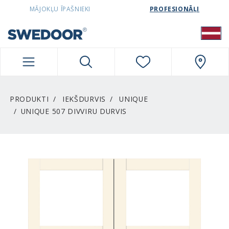
SWEDOORLATVIA NAVIGATION
MĀJOKĻU ĪPAŠNIEKI
PROFESIONĀĻI
PRODUKTI
IEKŠDURVIS
UNIQUE
UNIQUE 507 DIVVIRU DURVIS