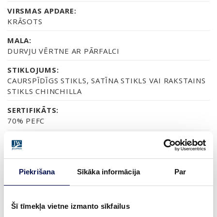
VIRSMAS APDARE:
KRĀSOTS
MALA:
DURVJU VĒRTNE AR PĀRFALCI
STIKLOJUMS:
CAURSPĪDĪGS STIKLS, SATĪNA STIKLS VAI RAKSTAINS
STIKLS CHINCHILLA
SERTIFIKĀTS:
70% PEFC
GARANTIJA:
2 GADU PRODUKTA GARANTIJA
Piekrišana
Sīkāka informācija
Par
APDARE (6)
Šī tīmekļa vietne izmanto sīkfailus
NCS S0502-Y
NCS S0500-N
NCS S1502-G50Y
NCS S5500-N
NCS S9000-N