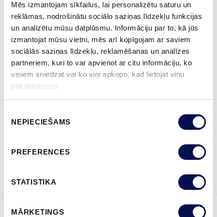
Mēs izmantojam sīkfailus, lai personalizētu saturu un
reklāmas, nodrošinātu sociālo saziņas līdzekļu funkcijas
un analizētu mūsu datplūsmu. Informāciju par to, kā jūs
izmantojat mūsu vietni, mēs arī kopīgojam ar saviem
VAIRĀK
sociālās saziņas līdzekļu, reklamēšanas un analīzes
partneriem, kuri to var apvienot ar citu informāciju, ko
IZMĒRS
viņiem sniedzat vai ko viņi apkopo, kad lietojat viņu
pakalpojumus.
Piekrišanas
KUR IEGĀDĀTIES
NEPIECIEŠAMS
izvēle
PREFERENCES
PASŪTĪT BROŠŪRU
Sazinies ar mums
STATISTIKA
MĀRKETINGS