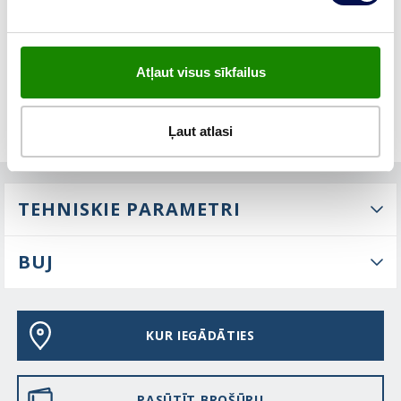
ĪPAŠĪBAS
Atļaut visus sīkfailus
Ļaut atlasi
TEHNISKIE PARAMETRI
BUJ
KUR IEGĀDĀTIES
PASŪTĪT BROŠŪRU