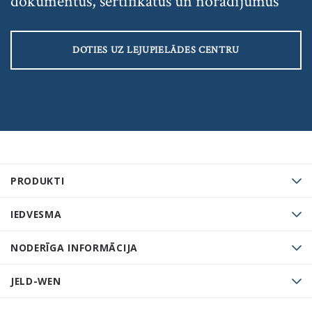
dokumentus, sertifikātus un norādījumus
DOTIES UZ LEJUPIELĀDES CENTRU
PRODUKTI
IEDVESMA
NODERĪGA INFORMĀCIJA
JELD-WEN