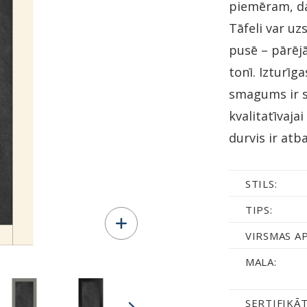
piemēram, dar
Tāfeli var uz
pusē – pārējā
tonī. Izturīga
smagums ir s
kvalitatīvaja
durvis ir atba
STILS:
TIPS:
VIRSMAS A
MALA:
SERTIFIKĀT