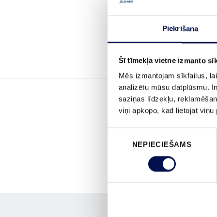
Piekrišana
Šī tīmekļa vietne izmanto sīk
Mēs izmantojam sīkfailus, lai
analizētu mūsu datplūsmu. In
saziņas līdzekļu, reklamēšana
viņi apkopo, kad lietojat viņ
Piekrišanas
NEPIECIEŠAMS
izvēle