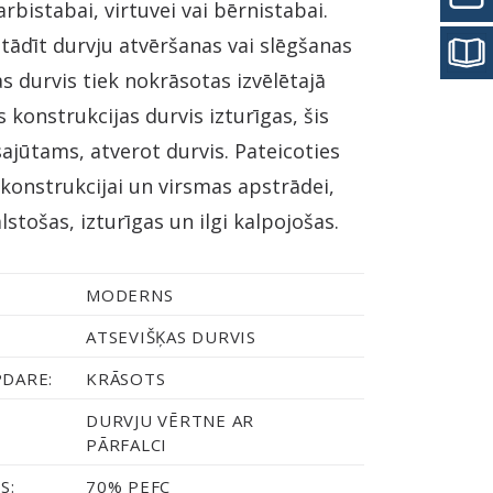
bistabai, virtuvei vai bērnistabai.
stādīt durvju atvēršanas vai slēgšanas
s durvis tiek nokrāsotas izvēlētajā
s konstrukcijas durvis izturīgas, šis
ajūtams, atverot durvis. Pateicoties
i konstrukcijai un virsmas apstrādei,
lstošas, izturīgas un ilgi kalpojošas.
MODERNS
ATSEVIŠĶAS DURVIS
PDARE:
KRĀSOTS
DURVJU VĒRTNE AR
PĀRFALCI
S:
70% PEFC