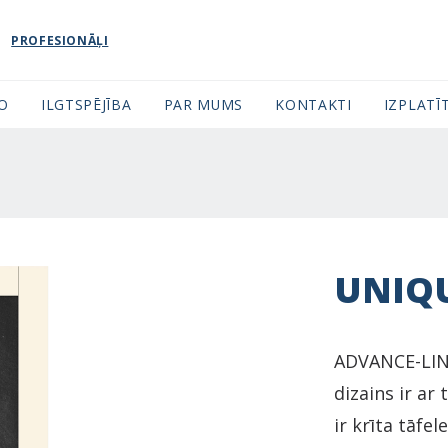
PROFESIONĀĻI
FO
ILGTSPĒJĪBA
PAR MUMS
KONTAKTI
IZPLATĪT
UNIQU
ADVANCE-LIN
dizains ir ar 
ir krīta tāfel