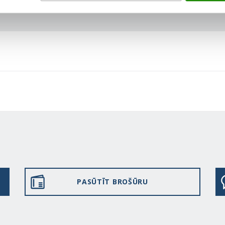
PASŪTĪT BROŠŪRU