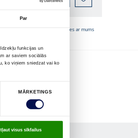
Par
T BROŠŪRU
Sazinies ar mums
īdzekļu funkcijas un
jam ar saviem sociālās
u, ko viņiem sniedzat vai ko
MĀRKETINGS
tļaut visus sīkfailus