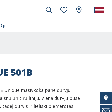
ĀJI
E 501B
E Unique masīvkoka paneļdurvju
taisnu un tīru līniju. Vienā durvju pusē
e, tādēļ durvis ir lieliski piemērotas,