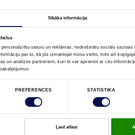
Sīkāka informācija
PASŪTĪ
failus
 personalizētu saturu un reklāmas, nodrošinātu sociālo saziņas l
formāciju par to, kā jūs izmantojat mūsu vietni, mēs arī kopīgo
s un analīzes partneriem, kuri to var apvienot ar citu informācij
ĪPAŠĪBAS
u pakalpojumus.
PREFERENCES
STATISTIKA
Ļaut atlasi
A