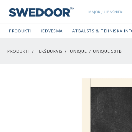
MĀJOKĻU ĪPAŠNIEKI
SWEDOORLATVIA NAVIGATION
PRODUKTI
IEDVESMA
ATBALSTS & TEHNISKĀ IN
PRODUKTI
IEKŠDURVIS
UNIQUE
UNIQUE 501B