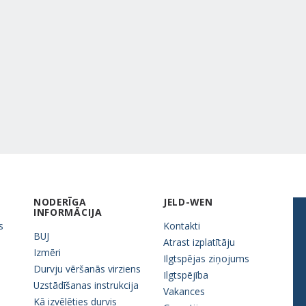
NODERĪGA
JELD-WEN
INFORMĀCIJA
s
Kontakti
BUJ
Atrast izplatītāju
Izmēri
Ilgtspējas ziņojums
Durvju vēršanās virziens
Ilgtspējība
Uzstādīšanas instrukcija
Vakances
Kā izvēlēties durvis