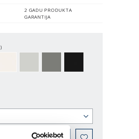
2 GADU PRODUKTA
GARANTIJA
)
2-Y
NCS S0500-N
NCS S1502-G50Y
NCS S5500-N
NCS S9000-N
KUR IEGĀDĀTIES