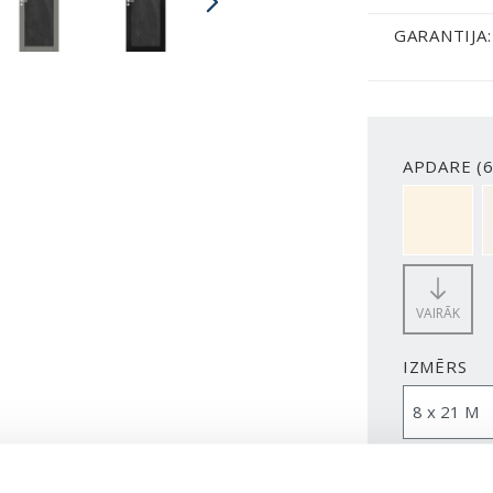
GARANTIJA:
APDARE (6
NCS S050
VAIRĀK
IZMĒRS