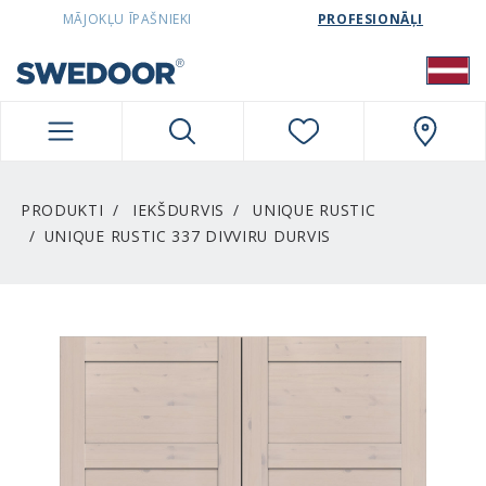
SWEDOORLATVIA NAVIGATION
MĀJOKĻU ĪPAŠNIEKI
PROFESIONĀĻI
PRODUKTI
IEKŠDURVIS
UNIQUE RUSTIC
UNIQUE RUSTIC 337 DIVVIRU DURVIS