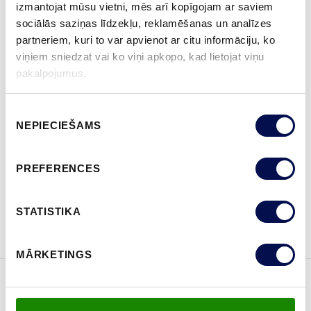
izmantojat mūsu vietni, mēs arī kopīgojam ar saviem
BALTI LAKOTA
BEICĒTA UN LAKOTA, PELĒKA
BEICĒTA UN LAKOTA, RIEKSTKOK
sociālās saziņas līdzekļu, reklamēšanas un analīzes
partneriem, kuri to var apvienot ar citu informāciju, ko
viņiem sniedzat vai ko viņi apkopo, kad lietojat viņu
IZMĒRS
pakalpojumus.
Piekrišanas
NEPIECIEŠAMS
izvēle
KUR IEGĀDĀTIES
PREFERENCES
PASŪTĪT BROŠŪRU
Sazinies ar mums
STATISTIKA
MĀRKETINGS
ĪPAŠĪBAS