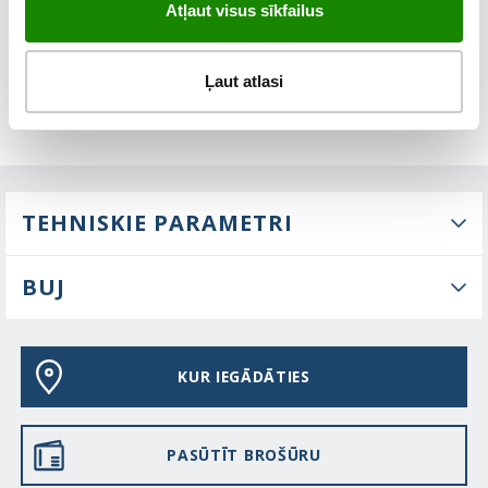
Atļaut visus sīkfailus
Ļaut atlasi
TEHNISKIE PARAMETRI
BUJ
KUR IEGĀDĀTIES
PASŪTĪT BROŠŪRU