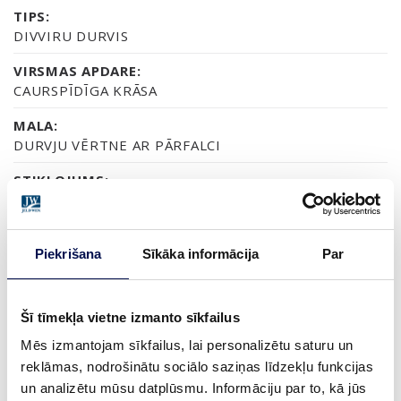
TIPS:
DIVVIRU DURVIS
VIRSMAS APDARE:
CAURSPĪDĪGA KRĀSA
MALA:
DURVJU VĒRTNE AR PĀRFALCI
STIKLOJUMS:
CAURSPĪDĪGS VAI SATĪNA STIKLS
SERTIFIKĀTS:
FSC MIX 70%
Piekrišana
Sīkāka informācija
Par
GARANTIJA:
2 GADU PRODUKTA GARANTIJA
Šī tīmekļa vietne izmanto sīkfailus
Mēs izmantojam sīkfailus, lai personalizētu saturu un
reklāmas, nodrošinātu sociālo saziņas līdzekļu funkcijas
APDARE (3)
un analizētu mūsu datplūsmu. Informāciju par to, kā jūs