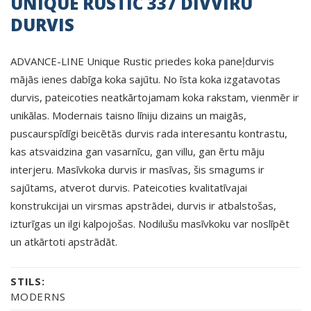
UNIQUE RUSTIC 337 DIVVIRU
DURVIS
ADVANCE-LINE Unique Rustic priedes koka paneļdurvis
mājās ienes dabīga koka sajūtu. No īsta koka izgatavotas
durvis, pateicoties neatkārtojamam koka rakstam, vienmēr ir
unikālas. Modernais taisno līniju dizains un maigās,
puscaurspīdīgi beicētās durvis rada interesantu kontrastu,
kas atsvaidzina gan vasarnīcu, gan villu, gan ērtu māju
interjeru. Masīvkoka durvis ir masīvas, šis smagums ir
sajūtams, atverot durvis. Pateicoties kvalitatīvajai
konstrukcijai un virsmas apstrādei, durvis ir atbalstošas,
izturīgas un ilgi kalpojošas. Nodilušu masīvkoku var noslīpēt
un atkārtoti apstrādāt.
STILS:
MODERNS