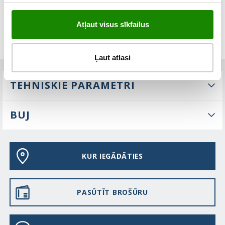
Atļaut visus sīkfailus
Ļaut atlasi
TEHNISKIE PARAMETRI
BUJ
KUR IEGĀDĀTIES
PASŪTĪT BROŠŪRU