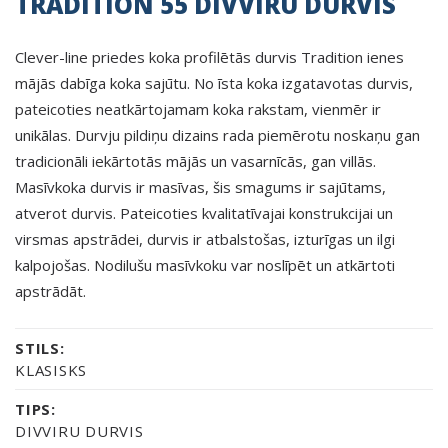
TRADITION 55 DIVVIRU DURVIS
Clever-line priedes koka profilētās durvis Tradition ienes
mājās dabīga koka sajūtu. No īsta koka izgatavotas durvis,
pateicoties neatkārtojamam koka rakstam, vienmēr ir
unikālas. Durvju pildiņu dizains rada piemērotu noskaņu gan
tradicionāli iekārtotās mājās un vasarnīcās, gan villās.
Masīvkoka durvis ir masīvas, šis smagums ir sajūtams,
atverot durvis. Pateicoties kvalitatīvajai konstrukcijai un
virsmas apstrādei, durvis ir atbalstošas, izturīgas un ilgi
kalpojošas. Nodilušu masīvkoku var noslīpēt un atkārtoti
apstrādāt.
STILS:
KLASISKS
TIPS:
DIVVIRU DURVIS