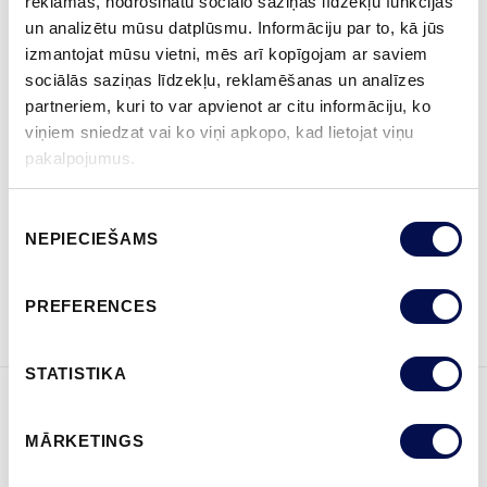
reklāmas, nodrošinātu sociālo saziņas līdzekļu funkcijas
un analizētu mūsu datplūsmu. Informāciju par to, kā jūs
izmantojat mūsu vietni, mēs arī kopīgojam ar saviem
IZMĒRS
sociālās saziņas līdzekļu, reklamēšanas un analīzes
partneriem, kuri to var apvienot ar citu informāciju, ko
viņiem sniedzat vai ko viņi apkopo, kad lietojat viņu
pakalpojumus.
KUR IEGĀDĀTIES
Piekrišanas
NEPIECIEŠAMS
izvēle
PASŪTĪT BROŠŪRU
Sazinies ar mums
PREFERENCES
STATISTIKA
ĪPAŠĪBAS
MĀRKETINGS