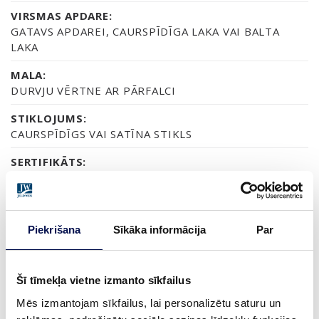
VIRSMAS APDARE:
GATAVS APDAREI, CAURSPĪDĪGA LAKA VAI BALTA
LAKA
MALA:
DURVJU VĒRTNE AR PĀRFALCI
STIKLOJUMS:
CAURSPĪDĪGS VAI SATĪNA STIKLS
SERTIFIKĀTS:
FSC MIX 70%
GARANTIJA:
2 GADU PRODUKTA GARANTIJA
Piekrišana
Sīkāka informācija
Par
Šī tīmekļa vietne izmanto sīkfailus
APDARE (3)
Mēs izmantojam sīkfailus, lai personalizētu saturu un
NEAPSTRĀDĀTA
LAKOTA
BALTI LAKOTA