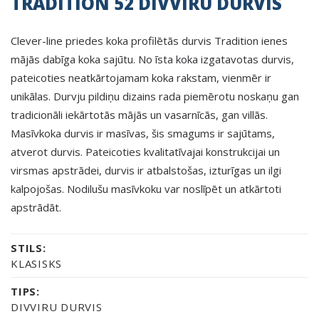
TRADITION 52 DIVVIRU DURVIS
Clever-line priedes koka profilētās durvis Tradition ienes
mājās dabīga koka sajūtu. No īsta koka izgatavotas durvis,
pateicoties neatkārtojamam koka rakstam, vienmēr ir
unikālas. Durvju pildiņu dizains rada piemērotu noskaņu gan
tradicionāli iekārtotās mājās un vasarnīcās, gan villās.
Masīvkoka durvis ir masīvas, šis smagums ir sajūtams,
atverot durvis. Pateicoties kvalitatīvajai konstrukcijai un
virsmas apstrādei, durvis ir atbalstošas, izturīgas un ilgi
kalpojošas. Nodilušu masīvkoku var noslīpēt un atkārtoti
apstrādāt.
STILS:
KLASISKS
TIPS:
DIVVIRU DURVIS