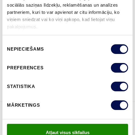
sociālās saziņas līdzekļu, reklamēšanas un analīzes
partneriem, kuri to var apvienot ar citu informāciju, ko
viņiem sniedzat vai ko viņi apkopo, kad lietojat viņu
IZMĒRS
pakalpojumus.
Piekrišanas
NEPIECIEŠAMS
izvēle
KUR IEGĀDĀTIES
PREFERENCES
PASŪTĪT BROŠŪRU
Sazinies ar mums
STATISTIKA
MĀRKETINGS
ĪPAŠĪBAS
Atļaut visus sīkfailus