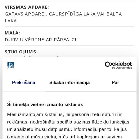
VIRSMAS APDARE:
GATAVS APDAREI, CAURSPĪDĪGA LAKA VAI BALTA
LAKA
MALA:
DURVJU VĒRTNE AR PĀRFALCI
STIKLOJUMS:
CAURSPĪDĪGS VAI SATĪNA STIKLS
SERTIFIKĀTS:
FSC MIX 70%
Piekrišana
Sīkāka informācija
Par
GARANTIJA:
2 GADU PRODUKTA GARANTIJA
Šī tīmekļa vietne izmanto sīkfailus
Mēs izmantojam sīkfailus, lai personalizētu saturu un
reklāmas, nodrošinātu sociālo saziņas līdzekļu funkcijas
APDARE (3)
un analizētu mūsu datplūsmu. Informāciju par to, kā jūs
NEAPSTRĀDĀTA
LAKOTA
BALTI LAKOTA
izmantojat mūsu vietni, mēs arī kopīgojam ar saviem