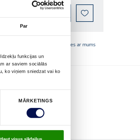
KUR IEGĀDĀTIES
Par
T BROŠŪRU
Sazinies ar mums
īdzekļu funkcijas un
jam ar saviem sociālās
u, ko viņiem sniedzat vai ko
MĀRKETINGS
tļaut visus sīkfailus