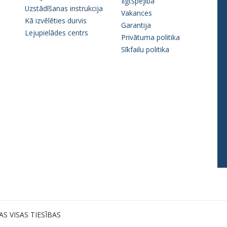
Ilgtspējība
Uzstādīšanas instrukcija
Vakances
Kā izvēlēties durvis
Garantija
Lejupielādes centrs
Privātuma politika
Sīkfailu politika
AS VISAS TIESĪBAS