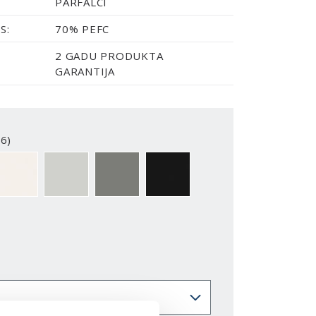
PĀRFALCI
S:
70% PEFC
2 GADU PRODUKTA
GARANTIJA
6)
2-Y
NCS S0500-N
NCS S1502-G50Y
NCS S5500-N
NCS S9000-N