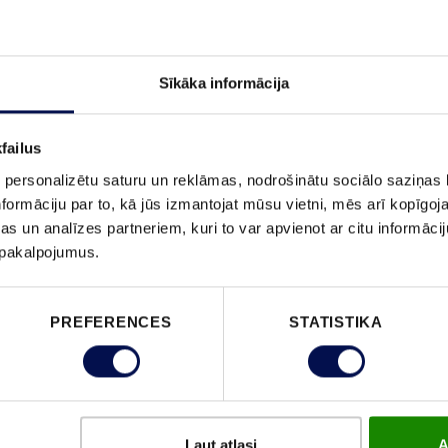
Sīkāka informācija
PASŪTĪ
failus
 personalizētu saturu un reklāmas, nodrošinātu sociālo saziņas l
formāciju par to, kā jūs izmantojat mūsu vietni, mēs arī kopīgo
s un analīzes partneriem, kuri to var apvienot ar citu informācij
u pakalpojumus.
ĪPAŠĪBAS
PREFERENCES
STATISTIKA
Ļaut atlasi
A