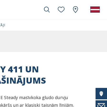
ĀJI
Y 411 UN
AŠINĀJUMS
 Steady masīvkoka gludo durvju
enkāršs un ar klasiski taisnām līnijām.