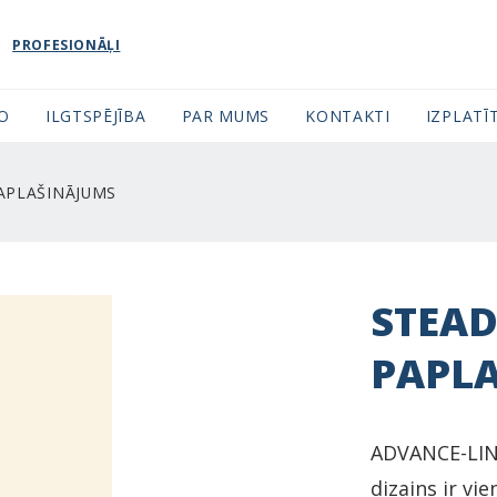
PROFESIONĀĻI
FO
ILGTSPĒJĪBA
PAR MUMS
KONTAKTI
IZPLATĪT
APLAŠINĀJUMS
STEAD
PAPL
ADVANCE-LINE
dizains ir vi