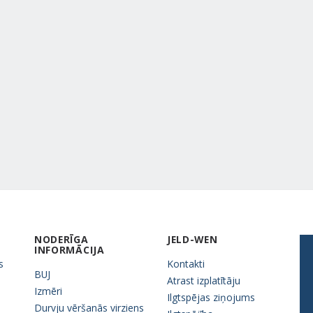
NODERĪGA
JELD-WEN
INFORMĀCIJA
s
Kontakti
BUJ
Atrast izplatītāju
Izmēri
Ilgtspējas ziņojums
Durvju vēršanās virziens