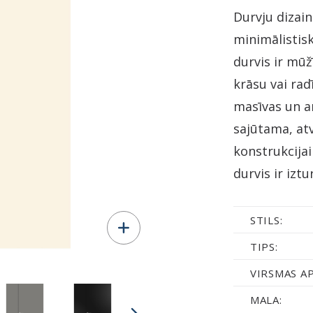
Durvju dizai
minimālistis
durvis ir mūž
krāsu vai rad
masīvas un ar
sajūtama, atv
konstrukcijai
durvis ir iztu
STILS:
TIPS:
VIRSMAS A
MALA: