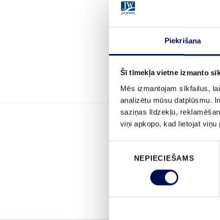
Piekrišana
Šī tīmekļa vietne izmanto sīk
Mēs izmantojam sīkfailus, lai
analizētu mūsu datplūsmu. In
saziņas līdzekļu, reklamēšana
viņi apkopo, kad lietojat viņ
Piekrišanas
NEPIECIEŠAMS
izvēle