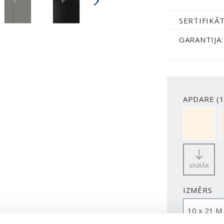
SERTIFIKĀT
GARANTIJA:
APDARE (1
NCS S050
VAIRĀK
IZMĒRS