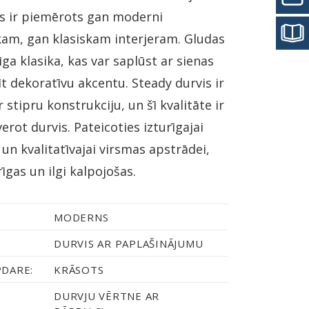
ns ir piemērots gan moderni
kam, gan klasiskam interjeram. Gludas
īga klasika, kas var saplūst ar sienas
īt dekoratīvu akcentu. Steady durvis ir
 stipru konstrukciju, un šī kvalitāte ir
erot durvis. Pateicoties izturīgajai
 un kvalitatīvajai virsmas apstrādei,
rīgas un ilgi kalpojošas.
MODERNS
DURVIS AR PAPLAŠINĀJUMU
PDARE:
KRĀSOTS
DURVJU VĒRTNE AR