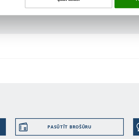
PASŪTĪT BROŠŪRU