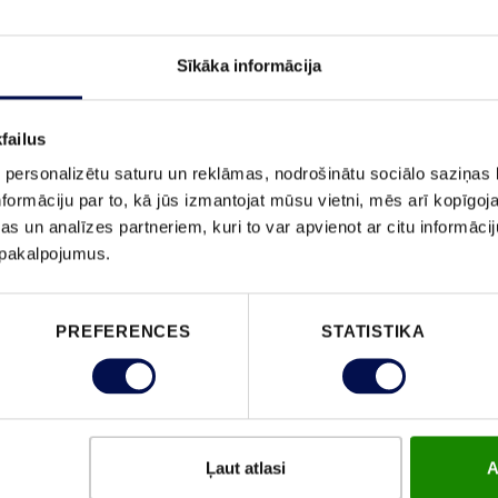
Sīkāka informācija
PASŪTĪ
failus
 personalizētu saturu un reklāmas, nodrošinātu sociālo saziņas l
formāciju par to, kā jūs izmantojat mūsu vietni, mēs arī kopīgo
s un analīzes partneriem, kuri to var apvienot ar citu informācij
ĪPAŠĪBAS
u pakalpojumus.
PREFERENCES
STATISTIKA
Ļaut atlasi
A