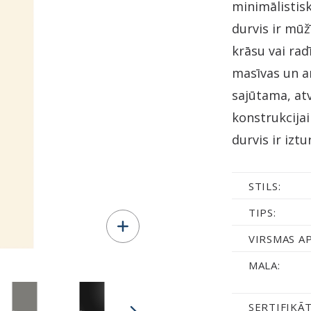
minimālistis
durvis ir mūž
krāsu vai rad
masīvas un ar
sajūtama, atv
konstrukcijai
durvis ir iztu
STILS:
TIPS:
VIRSMAS A
MALA:
SERTIFIKĀT