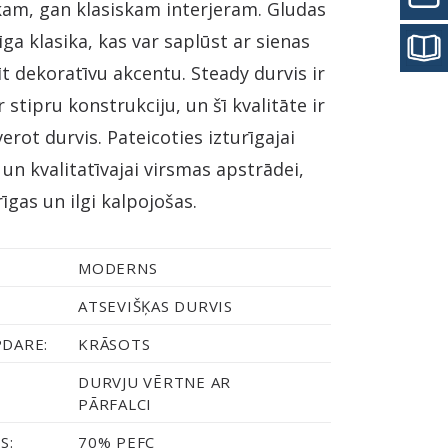
kam, gan klasiskam interjeram. Gludas
īga klasika, kas var saplūst ar sienas
īt dekoratīvu akcentu. Steady durvis ir
 stipru konstrukciju, un šī kvalitāte ir
erot durvis. Pateicoties izturīgajai
 un kvalitatīvajai virsmas apstrādei,
rīgas un ilgi kalpojošas.
MODERNS
ATSEVIŠĶAS DURVIS
PDARE:
KRĀSOTS
DURVJU VĒRTNE AR
PĀRFALCI
S:
70% PEFC