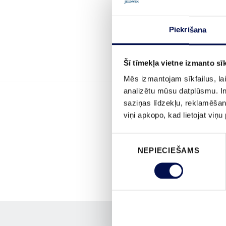
Piekrišana
Šī tīmekļa vietne izmanto sīk
Mēs izmantojam sīkfailus, lai
analizētu mūsu datplūsmu. In
saziņas līdzekļu, reklamēšana
viņi apkopo, kad lietojat viņ
Piekrišanas
NEPIECIEŠAMS
izvēle