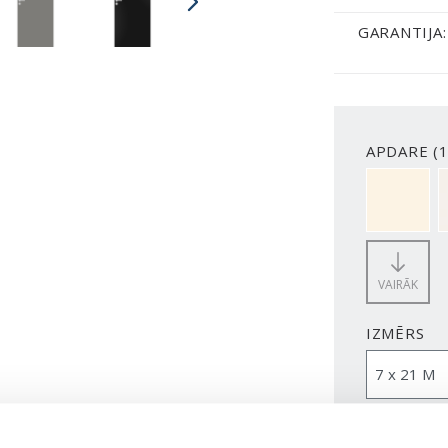
GARANTIJA:
APDARE (1
NCS S050
VAIRĀK
IZMĒRS