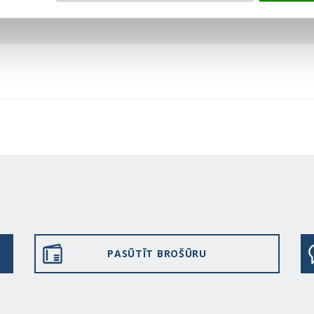
PASŪTĪT BROŠŪRU