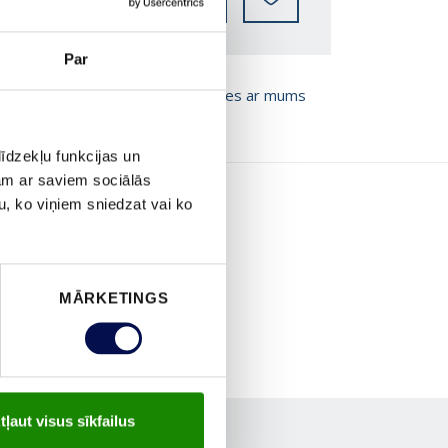
Par
T BROŠŪRU
Sazinies ar mums
īdzekļu funkcijas un
jam ar saviem sociālās
u, ko viņiem sniedzat vai ko
MĀRKETINGS
tļaut visus sīkfailus