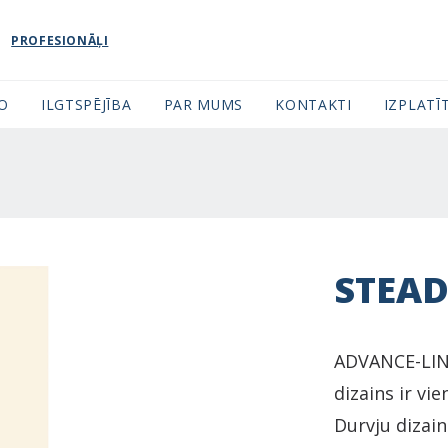
PROFESIONĀĻI
FO
ILGTSPĒJĪBA
PAR MUMS
KONTAKTI
IZPLATĪT
STEAD
ADVANCE-LINE
dizains ir vi
Durvju dizai