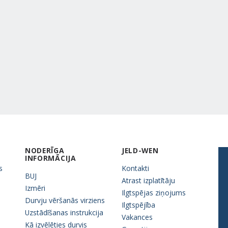
NODERĪGA
JELD-WEN
INFORMĀCIJA
s
Kontakti
BUJ
Atrast izplatītāju
Izmēri
Ilgtspējas ziņojums
Durvju vēršanās virziens
Ilgtspējība
Uzstādīšanas instrukcija
Vakances
Kā izvēlēties durvis