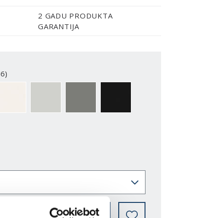
2 GADU PRODUKTA
GARANTIJA
6)
2-Y
NCS S0500-N
NCS S1502-G50Y
NCS S5500-N
NCS S9000-N
KUR IEGĀDĀTIES