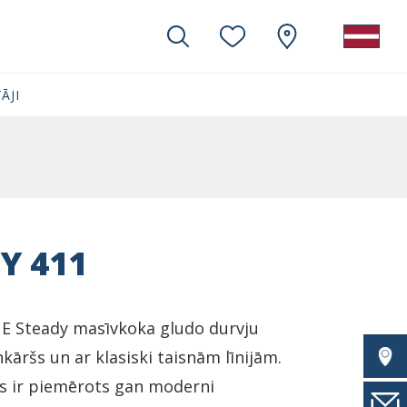
ĀJI
Y 411
 Steady masīvkoka gludo durvju
enkāršs un ar klasiski taisnām līnijām.
ns ir piemērots gan moderni