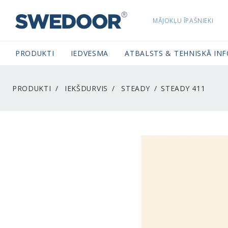
MĀJOKĻU ĪPAŠNIEKI
SWEDOORLATVIA NAVIGATION
PRODUKTI
IEDVESMA
ATBALSTS & TEHNISKĀ IN
PRODUKTI
IEKŠDURVIS
STEADY
STEADY 411