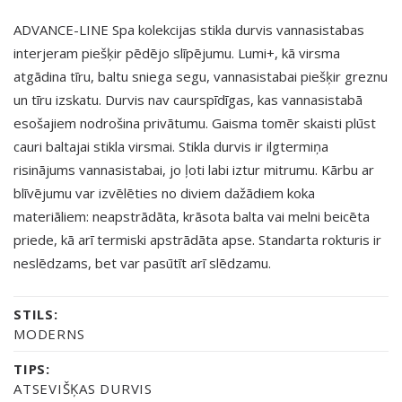
ADVANCE-LINE Spa kolekcijas stikla durvis vannasistabas
interjeram piešķir pēdējo slīpējumu. Lumi+, kā virsma
atgādina tīru, baltu sniega segu, vannasistabai piešķir greznu
un tīru izskatu. Durvis nav caurspīdīgas, kas vannasistabā
esošajiem nodrošina privātumu. Gaisma tomēr skaisti plūst
cauri baltajai stikla virsmai. Stikla durvis ir ilgtermiņa
risinājums vannasistabai, jo ļoti labi iztur mitrumu. Kārbu ar
blīvējumu var izvēlēties no diviem dažādiem koka
materiāliem: neapstrādāta, krāsota balta vai melni beicēta
priede, kā arī termiski apstrādāta apse. Standarta rokturis ir
neslēdzams, bet var pasūtīt arī slēdzamu.
STILS:
MODERNS
TIPS:
ATSEVIŠĶAS DURVIS