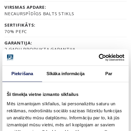
VIRSMAS APDARE:
NECAURSPĪDĪGS BALTS STIKLS
SERTIFIKĀTS:
70% PEFC
GARANTIJA:
2 GADU PRODUKTA GARANTIJA
Piekrišana
Sīkāka informācija
Par
APDARE (3)
NCS S0502-Y
NEAPSTRĀDĀTA
TERMISKI APSTRĀDĀTA APSES K
Šī tīmekļa vietne izmanto sīkfailus
Mēs izmantojam sīkfailus, lai personalizētu saturu un
IZMĒRS
reklāmas, nodrošinātu sociālo saziņas līdzekļu funkcijas
un analizētu mūsu datplūsmu. Informāciju par to, kā jūs
izmantojat mūsu vietni, mēs arī kopīgojam ar saviem