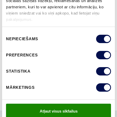
sociālās saziņas līdzekļu, reklamēšanas un analīzes
partneriem, kuri to var apvienot ar citu informāciju, ko
KUR IEGĀDĀTIES
viņiem sniedzat vai ko viņi apkopo, kad lietojat viņu
pakalpojumus.
PASŪTĪT BROŠŪRU
Sazinies ar mums
Piekrišanas
NEPIECIEŠAMS
izvēle
PREFERENCES
ĪPAŠĪBAS
STATISTIKA
MĀRKETINGS
Atļaut visus sīkfailus