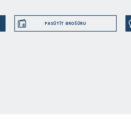
PASŪTĪT BROŠŪRU