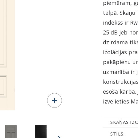
piemēram, gu
telpā. Skaņu 
indekss ir Rw
25 dB jeb no
dzirdama tika
izolācijas pr
pakāpienu un
uzmanība ir j
konstrukcijas 
esošā kārbā. 
izvēlieties M
SKAŅAS IZO
STILS: