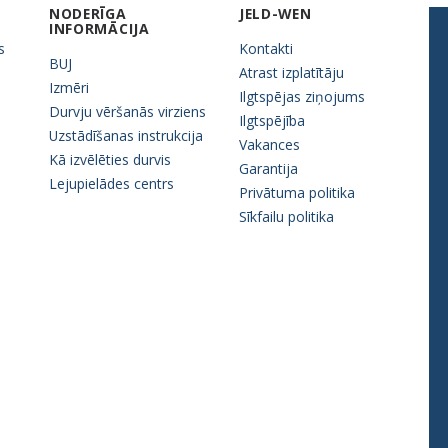
NODERĪGA
JELD-WEN
INFORMĀCIJA
s
Kontakti
BUJ
Atrast izplatītāju
Izmēri
Ilgtspējas ziņojums
Durvju vēršanās virziens
Ilgtspējība
Uzstādīšanas instrukcija
Vakances
Kā izvēlēties durvis
Garantija
Lejupielādes centrs
Privātuma politika
Sīkfailu politika