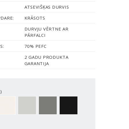
ATSEVIŠĶAS DURVIS
PDARE:
KRĀSOTS
DURVJU VĒRTNE AR
PĀRFALCI
S:
70% PEFC
2 GADU PRODUKTA
GARANTIJA
)
2-Y
NCS S0500-N
NCS S1502-G50Y
NCS S5500-N
NCS S9000-N