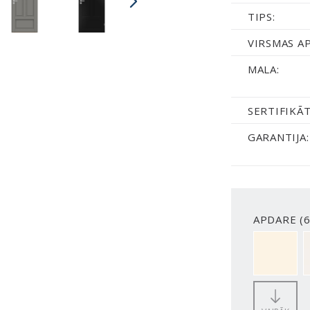
TIPS:
VIRSMAS A
MALA:
SERTIFIKĀT
GARANTIJA:
APDARE (6
NCS S050