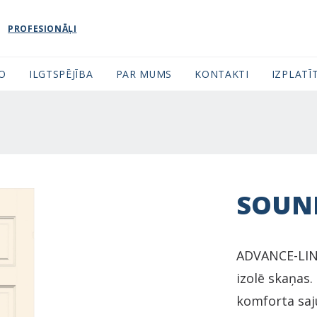
PROFESIONĀĻI
FO
ILGTSPĒJĪBA
PAR MUMS
KONTAKTI
IZPLATĪT
SOUN
ADVANCE-LINE
izolē skaņas.
komforta saj