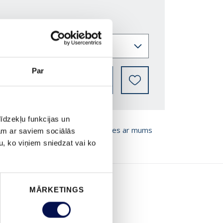
Par
KUR IEGĀDĀTIES
īdzekļu funkcijas un
T BROŠŪRU
Sazinies ar mums
jam ar saviem sociālās
u, ko viņiem sniedzat vai ko
MĀRKETINGS