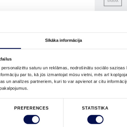
VAIRĀK
IZMĒRS
Sīkāka informācija
failus
 personalizētu saturu un reklāmas, nodrošinātu sociālo saziņas l
PASŪTĪ
formāciju par to, kā jūs izmantojat mūsu vietni, mēs arī kopīgo
s un analīzes partneriem, kuri to var apvienot ar citu informācij
u pakalpojumus.
PREFERENCES
STATISTIKA
ĪPAŠĪBAS