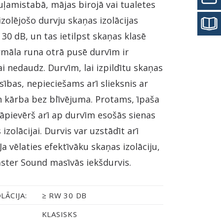
ļamistabā, mājas birojā vai tualetes
izolējošo durvju skaņas izolācijas
 30 dB, un tas ietilpst skaņas klasē
rmāla runa otrā pusē durvīm ir
i nedaudz. Durvīm, lai izpildītu skaņas
asības, nepieciešams arī slieksnis ar
 kārba bez blīvējuma. Protams, īpaša
āpievērš arī ap durvīm esošās sienas
izolācijai. Durvis var uzstādīt arī
Ja vēlaties efektīvāku skaņas izolāciju,
aster Sound masīvās iekšdurvis.
LĀCIJA:
≥ RW 30 DB
KLASISKS