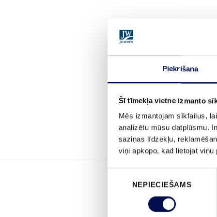
Piekrišana
Šī tīmekļa vietne izmanto sīk
Mēs izmantojam sīkfailus, lai
analizētu mūsu datplūsmu. In
saziņas līdzekļu, reklamēšana
viņi apkopo, kad lietojat viņ
Piekrišanas
NEPIECIEŠAMS
izvēle