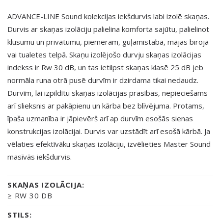
ADVANCE-LINE Sound kolekcijas iekšdurvis labi izolē skaņas.
Durvis ar skaņas izolāciju palielina komforta sajūtu, palielinot
klusumu un privātumu, piemēram, guļamistabā, mājas birojā
vai tualetes telpā. Skaņu izolējošo durvju skaņas izolācijas
indekss ir Rw 30 dB, un tas ietilpst skaņas klasē 25 dB jeb
normāla runa otrā pusē durvīm ir dzirdama tikai nedaudz.
Durvīm, lai izpildītu skaņas izolācijas prasības, nepieciešams
arī slieksnis ar pakāpienu un kārba bez blīvējuma. Protams,
īpaša uzmanība ir jāpievērš arī ap durvīm esošās sienas
konstrukcijas izolācijai. Durvis var uzstādīt arī esošā kārbā. Ja
vēlaties efektīvāku skaņas izolāciju, izvēlieties Master Sound
masīvās iekšdurvis.
SKAŅAS IZOLĀCIJA:
≥ RW 30 DB
STILS: