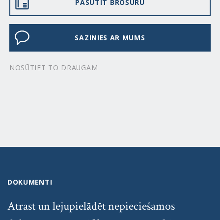
PASŪTĪT BROŠŪRU
SAZINIES AR MUMS
NOSŪTIET TO DRAUGAM
DOKUMENTI
Atrast un lejupielādēt nepieciešamos