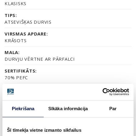
KLASISKS
TIPS:
ATSEVIŠĶAS DURVIS
VIRSMAS APDARE:
KRĀSOTS
MALA:
DURVJU VĒRTNE AR PĀRFALCI
SERTIFIKĀTS:
70% PEFC
GARANTIJA:
2 GADU PRODUKTA GARANTIJA
Piekrišana
Sīkāka informācija
Par
APDARE (6)
Šī tīmekļa vietne izmanto sīkfailus
NCS S0502-Y
NCS S0500-N
NCS S1502-G50Y
NCS S5500-N
NCS S9000-N