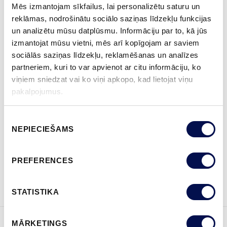
Mēs izmantojam sīkfailus, lai personalizētu saturu un
reklāmas, nodrošinātu sociālo saziņas līdzekļu funkcijas
un analizētu mūsu datplūsmu. Informāciju par to, kā jūs
izmantojat mūsu vietni, mēs arī kopīgojam ar saviem
VAIRĀK
sociālās saziņas līdzekļu, reklamēšanas un analīzes
partneriem, kuri to var apvienot ar citu informāciju, ko
IZMĒRS
viņiem sniedzat vai ko viņi apkopo, kad lietojat viņu
pakalpojumus.
Piekrišanas
KUR IEGĀDĀTIES
NEPIECIEŠAMS
izvēle
PREFERENCES
PASŪTĪT BROŠŪRU
Sazinies ar mums
STATISTIKA
MĀRKETINGS