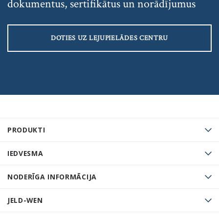
dokumentus, sertifikātus un norādījumus
DOTIES UZ LEJUPIELĀDES CENTRU
PRODUKTI
IEDVESMA
NODERĪGA INFORMĀCIJA
JELD-WEN