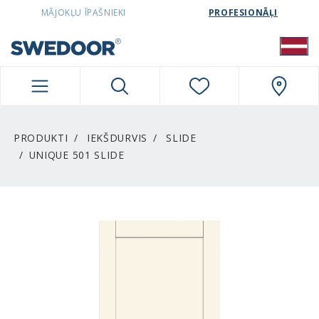
SWEDOORLATVIA NAVIGATION
MĀJOKĻU ĪPAŠNIEKI
PROFESIONĀĻI
PRODUKTI
IEKŠDURVIS
SLIDE
UNIQUE 501 SLIDE