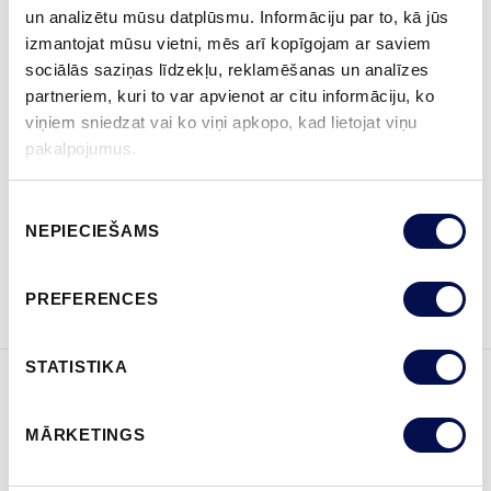
VAIRĀK
un analizētu mūsu datplūsmu. Informāciju par to, kā jūs
izmantojat mūsu vietni, mēs arī kopīgojam ar saviem
IZMĒRS
sociālās saziņas līdzekļu, reklamēšanas un analīzes
partneriem, kuri to var apvienot ar citu informāciju, ko
viņiem sniedzat vai ko viņi apkopo, kad lietojat viņu
pakalpojumus.
KUR IEGĀDĀTIES
Piekrišanas
NEPIECIEŠAMS
izvēle
PASŪTĪT BROŠŪRU
Sazinies ar mums
PREFERENCES
STATISTIKA
ĪPAŠĪBAS
MĀRKETINGS