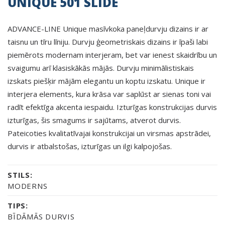
UNIQUE 501 SLIDE
ADVANCE-LINE Unique masīvkoka paneļdurvju dizains ir ar
taisnu un tīru līniju. Durvju ģeometriskais dizains ir īpaši labi
piemērots modernam interjeram, bet var ienest skaidrību un
svaigumu arī klasiskākās mājās. Durvju minimālistiskais
izskats piešķir mājām elegantu un koptu izskatu. Unique ir
interjera elements, kura krāsa var saplūst ar sienas toni vai
radīt efektīga akcenta iespaidu. Izturīgas konstrukcijas durvis
izturīgas, šis smagums ir sajūtams, atverot durvis.
Pateicoties kvalitatīvajai konstrukcijai un virsmas apstrādei,
durvis ir atbalstošas, izturīgas un ilgi kalpojošas.
STILS:
MODERNS
TIPS:
BĪDĀMĀS DURVIS