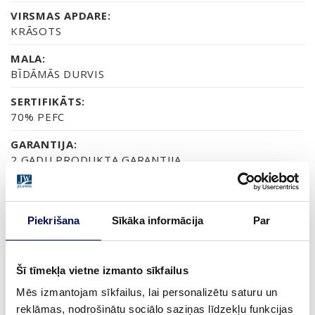
VIRSMAS APDARE:
KRĀSOTS
MALA:
BĪDĀMĀS DURVIS
SERTIFIKĀTS:
70% PEFC
GARANTIJA:
2 GADU PRODUKTA GARANTIJA
Piekrišana
Sīkāka informācija
Par
APDARE (6)
NCS S0502-Y
NCS S0500-N
NCS S1502-G50Y
NCS S5500-N
NCS S9000-N
Šī tīmekļa vietne izmanto sīkfailus
Mēs izmantojam sīkfailus, lai personalizētu saturu un
reklāmas, nodrošinātu sociālo saziņas līdzekļu funkcijas