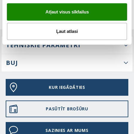
Atļaut visus sīkfailus
Ļaut atlasi
TEHNISKIE PARAMETRI
BUJ
KUR IEGĀDĀTIES
PASŪTĪT BROŠŪRU
SAZINIES AR MUMS