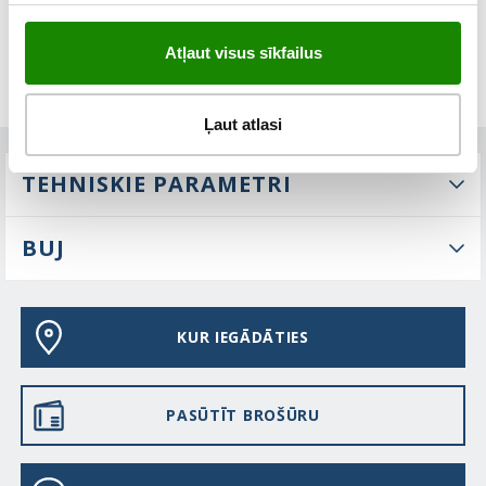
Atļaut visus sīkfailus
Ļaut atlasi
TEHNISKIE PARAMETRI
BUJ
KUR IEGĀDĀTIES
PASŪTĪT BROŠŪRU