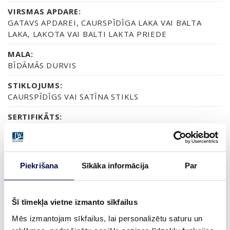
VIRSMAS APDARE:
GATAVS APDAREI, CAURSPĪDĪGA LAKA VAI BALTA
LAKA, LAKOTA VAI BALTI LAKTA PRIEDE
MALA:
BĪDĀMĀS DURVIS
STIKLOJUMS:
CAURSPĪDĪGS VAI SATĪNA STIKLS
SERTIFIKĀTS:
FSC MIX 70%
GARANTIJA:
2 GADU PRODUKTA GARANTIJA
Piekrišana
Sīkāka informācija
Par
Šī tīmekļa vietne izmanto sīkfailus
APDARE (3)
Mēs izmantojam sīkfailus, lai personalizētu saturu un
NEAPSTRĀDĀTA
LAKOTA
BALTI LAKOTA