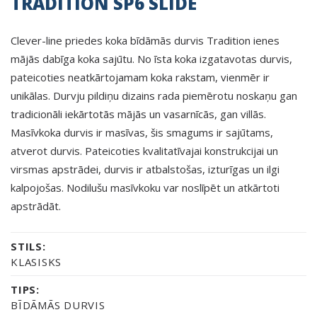
TRADITION SP6 SLIDE
Clever-line priedes koka bīdāmās durvis Tradition ienes
mājās dabīga koka sajūtu. No īsta koka izgatavotas durvis,
pateicoties neatkārtojamam koka rakstam, vienmēr ir
unikālas. Durvju pildiņu dizains rada piemērotu noskaņu gan
tradicionāli iekārtotās mājās un vasarnīcās, gan villās.
Masīvkoka durvis ir masīvas, šis smagums ir sajūtams,
atverot durvis. Pateicoties kvalitatīvajai konstrukcijai un
virsmas apstrādei, durvis ir atbalstošas, izturīgas un ilgi
kalpojošas. Nodilušu masīvkoku var noslīpēt un atkārtoti
apstrādāt.
STILS:
KLASISKS
TIPS:
BĪDĀMĀS DURVIS