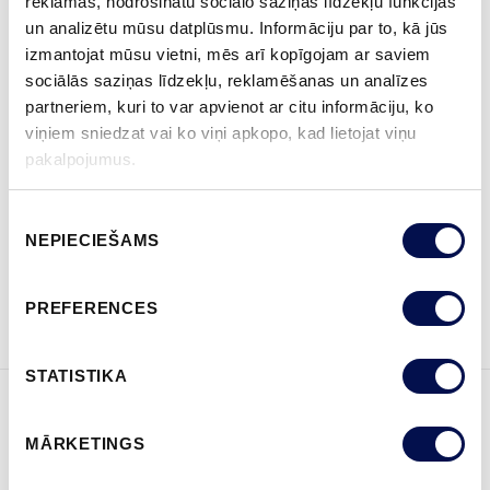
reklāmas, nodrošinātu sociālo saziņas līdzekļu funkcijas
un analizētu mūsu datplūsmu. Informāciju par to, kā jūs
izmantojat mūsu vietni, mēs arī kopīgojam ar saviem
IZMĒRS
sociālās saziņas līdzekļu, reklamēšanas un analīzes
partneriem, kuri to var apvienot ar citu informāciju, ko
viņiem sniedzat vai ko viņi apkopo, kad lietojat viņu
pakalpojumus.
KUR IEGĀDĀTIES
Piekrišanas
NEPIECIEŠAMS
izvēle
PASŪTĪT BROŠŪRU
Sazinies ar mums
PREFERENCES
STATISTIKA
ĪPAŠĪBAS
MĀRKETINGS