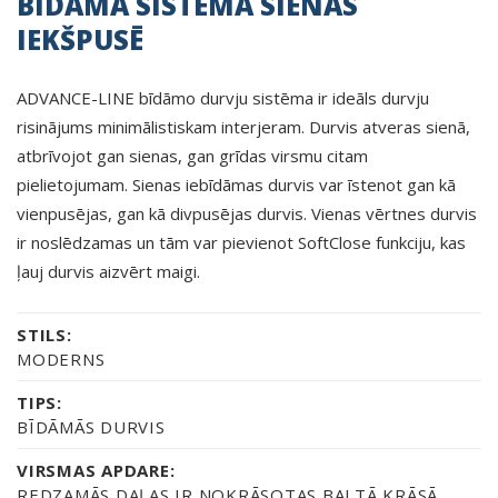
BĪDĀMĀ SISTĒMA SIENAS
IEKŠPUSĒ
ADVANCE-LINE bīdāmo durvju sistēma ir ideāls durvju
risinājums minimālistiskam interjeram. Durvis atveras sienā,
atbrīvojot gan sienas, gan grīdas virsmu citam
pielietojumam. Sienas iebīdāmas durvis var īstenot gan kā
vienpusējas, gan kā divpusējas durvis. Vienas vērtnes durvis
ir noslēdzamas un tām var pievienot SoftClose funkciju, kas
ļauj durvis aizvērt maigi.
STILS:
MODERNS
TIPS:
BĪDĀMĀS DURVIS
VIRSMAS APDARE:
REDZAMĀS DAĻAS IR NOKRĀSOTAS BALTĀ KRĀSĀ