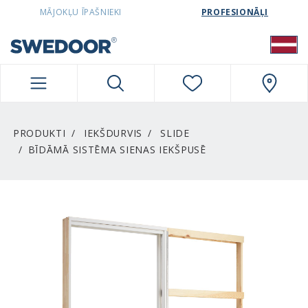
SWEDOORLATVIA NAVIGATION
MĀJOKĻU ĪPAŠNIEKI
PROFESIONĀĻI
PRODUKTI
IEKŠDURVIS
SLIDE
BĪDĀMĀ SISTĒMA SIENAS IEKŠPUSĒ