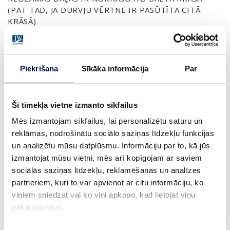
(PAT TAD, JA DURVJU VĒRTNE IR PASŪTĪTA CITĀ
KRĀSĀ)
MALA:
BĪDĀMĀS DURVIS
Piekrišana
Sīkāka informācija
Par
GARANTIJA:
2 GADU PRODUKTA GARANTIJA
Šī tīmekļa vietne izmanto sīkfailus
Mēs izmantojam sīkfailus, lai personalizētu saturu un
IZMĒRS
reklāmas, nodrošinātu sociālo saziņas līdzekļu funkcijas
un analizētu mūsu datplūsmu. Informāciju par to, kā jūs
izmantojat mūsu vietni, mēs arī kopīgojam ar saviem
sociālās saziņas līdzekļu, reklamēšanas un analīzes
partneriem, kuri to var apvienot ar citu informāciju, ko
KUR IEGĀDĀTIES
viņiem sniedzat vai ko viņi apkopo, kad lietojat viņu
pakalpojumus.