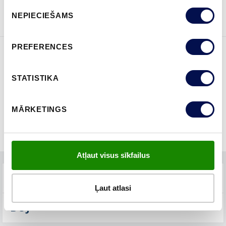
PASŪTĪT BROŠŪRU
Sazinies ar mums
Piekrišanas
NEPIECIEŠAMS
izvēle
PREFERENCES
ĪPAŠĪBAS
STATISTIKA
MĀRKETINGS
Atļaut visus sīkfailus
TEHNISKIE PARAMETRI
Ļaut atlasi
BUJ