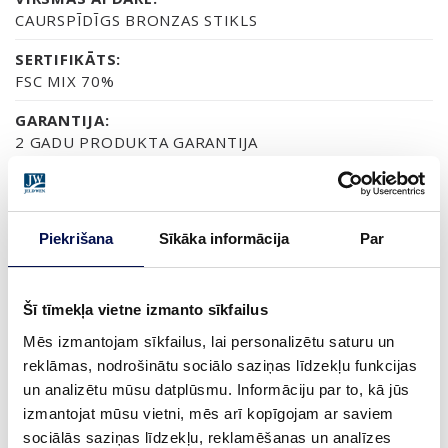
CAURSPĪDĪGS BRONZAS STIKLS
SERTIFIKĀTS:
FSC MIX 70%
GARANTIJA:
2 GADU PRODUKTA GARANTIJA
APDARE (4)
Piekrišana
Sīkāka informācija
Par
NEAPSTRĀDĀTA
NEAPSTRĀDĀTA ALKŠŅA KOKA
TERMISKI APSTRĀDĀTA APSES K
Šī tīmekļa vietne izmanto sīkfailus
Mēs izmantojam sīkfailus, lai personalizētu saturu un
IZMĒRS
reklāmas, nodrošinātu sociālo saziņas līdzekļu funkcijas
un analizētu mūsu datplūsmu. Informāciju par to, kā jūs
izmantojat mūsu vietni, mēs arī kopīgojam ar saviem
sociālās saziņas līdzekļu, reklamēšanas un analīzes