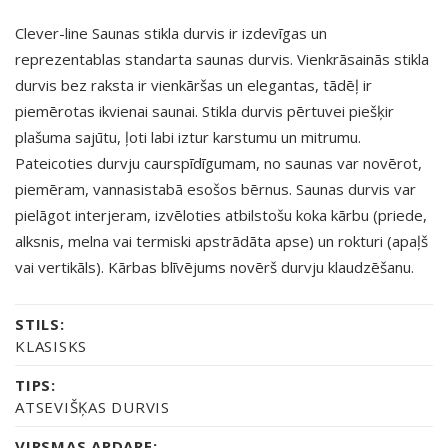
Clever-line Saunas stikla durvis ir izdevīgas un
reprezentablas standarta saunas durvis. Vienkrāsainās stikla
durvis bez raksta ir vienkāršas un elegantas, tādēļ ir
piemērotas ikvienai saunai. Stikla durvis pērtuvei piešķir
plašuma sajūtu, ļoti labi iztur karstumu un mitrumu.
Pateicoties durvju caurspīdīgumam, no saunas var novērot,
piemēram, vannasistabā esošos bērnus. Saunas durvis var
pielāgot interjeram, izvēloties atbilstošu koka kārbu (priede,
alksnis, melna vai termiski apstrādāta apse) un rokturi (apaļš
vai vertikāls). Kārbas blīvējums novērš durvju klaudzēšanu.
STILS:
KLASISKS
TIPS:
ATSEVIŠĶAS DURVIS
VIRSMAS APDARE: