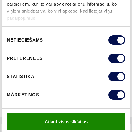
KUR IEGĀDĀTIES
partneriem, kuri to var apvienot ar citu informāciju, ko
viņiem sniedzat vai ko viņi apkopo, kad lietojat viņu
pakalpojumus.
PASŪTĪT BROŠŪRU
Sazinies ar mums
Piekrišanas
NEPIECIEŠAMS
izvēle
PREFERENCES
ĪPAŠĪBAS
STATISTIKA
MĀRKETINGS
Atļaut visus sīkfailus