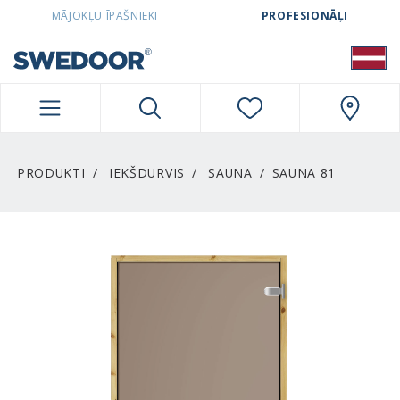
SWEDOORLATVIA NAVIGATION
MĀJOKĻU ĪPAŠNIEKI
PROFESIONĀĻI
PRODUKTI
IEKŠDURVIS
SAUNA
SAUNA 81