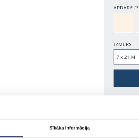
APDARE (3
NCS S050
IZMĒRS
PASŪTĪ
Sīkāka informācija