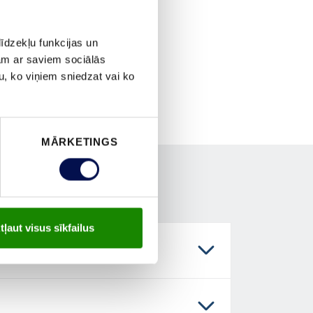
īdzekļu funkcijas un
jam ar saviem sociālās
u, ko viņiem sniedzat vai ko
MĀRKETINGS
tļaut visus sīkfailus