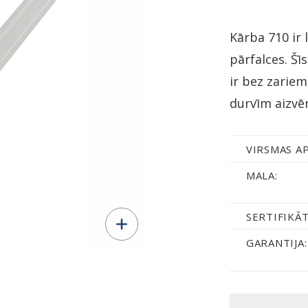
Kārba 710 ir 
pārfalces. Šī
ir bez zariem
durvīm aizvēr
VIRSMAS A
MALA:
SERTIFIKĀT
GARANTIJA: