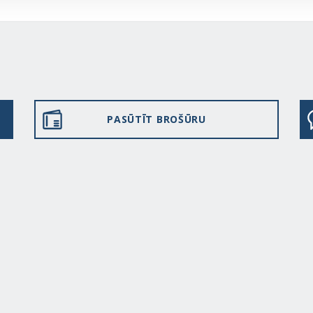
PASŪTĪT BROŠŪRU