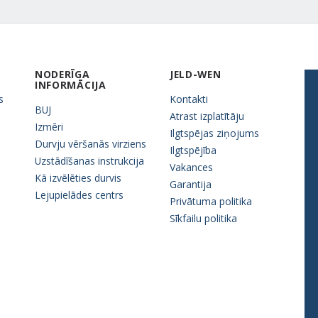
NODERĪGA
JELD-WEN
INFORMĀCIJA
s
Kontakti
BUJ
Atrast izplatītāju
Izmēri
Ilgtspējas ziņojums
Durvju vēršanās virziens
Ilgtspējība
Uzstādīšanas instrukcija
Vakances
Kā izvēlēties durvis
Garantija
Lejupielādes centrs
Privātuma politika
Sīkfailu politika