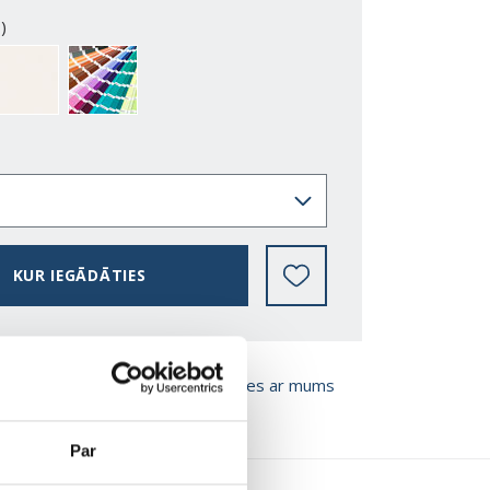
)
2-Y
NCS S0500-N
SPECIĀLS TONIS NCS S
KUR IEGĀDĀTIES
T BROŠŪRU
Sazinies ar mums
Par