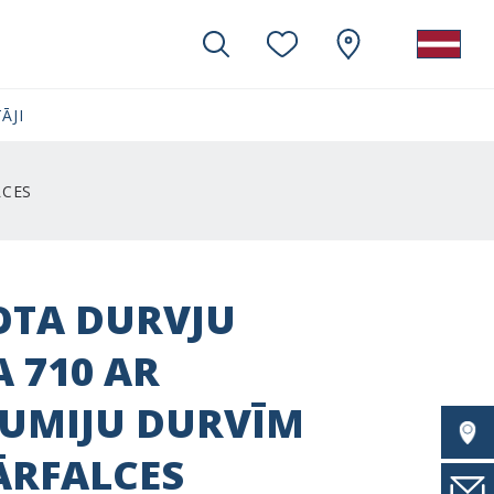
ĀJI
LCES
OTA DURVJU
 710 AR
GUMIJU DURVĪM
ĀRFALCES