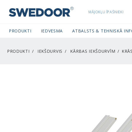
MĀJOKĻU ĪPAŠNIEKI
SWEDOORLATVIA NAVIGATION
PRODUKTI
IEDVESMA
ATBALSTS & TEHNISKĀ IN
PRODUKTI
IEKŠDURVIS
KĀRBAS IEKŠDURVĪM
KRĀS