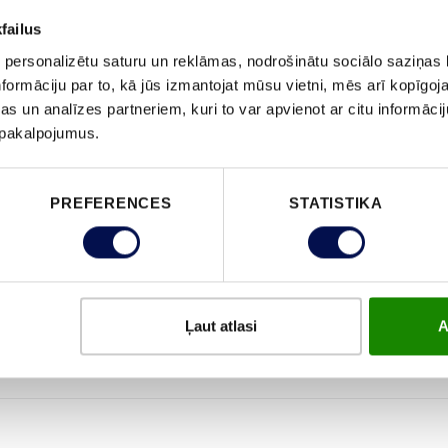
ĪPAŠĪBAS
failus
 personalizētu saturu un reklāmas, nodrošinātu sociālo saziņas l
formāciju par to, kā jūs izmantojat mūsu vietni, mēs arī kopīgo
s un analīzes partneriem, kuri to var apvienot ar citu informācij
u pakalpojumus.
PREFERENCES
STATISTIKA
Ļaut atlasi
A