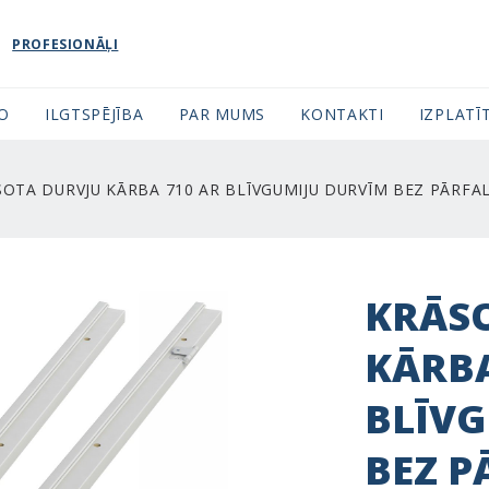
PROFESIONĀĻI
FO
ILGTSPĒJĪBA
PAR MUMS
KONTAKTI
IZPLATĪT
OTA DURVJU KĀRBA 710 AR BLĪVGUMIJU DURVĪM BEZ PĀRFA
KRĀS
KĀRBA
BLĪV
BEZ P