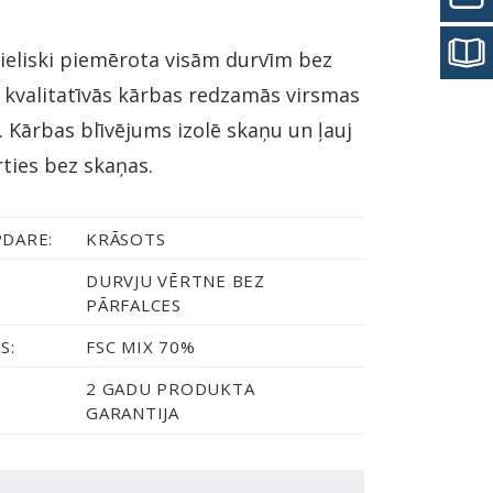
lieliski piemērota visām durvīm bez
s kvalitatīvās kārbas redzamās virsmas
. Kārbas blīvējums izolē skaņu un ļauj
ties bez skaņas.
PDARE:
KRĀSOTS
DURVJU VĒRTNE BEZ
PĀRFALCES
S:
FSC MIX 70%
2 GADU PRODUKTA
GARANTIJA