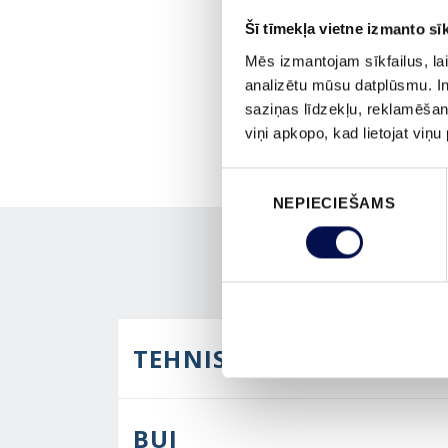
Šī tīmekļa vietne izmanto sīk
Mēs izmantojam sīkfailus, lai
analizētu mūsu datplūsmu. In
saziņas līdzekļu, reklamēšana
viņi apkopo, kad lietojat viņ
Piekrišanas
NEPIECIEŠAMS
izvēle
TEHNISKIE PARAMETRI
BUJ