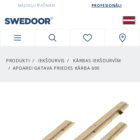
SWEDOORLATVIA NAVIGATION
MĀJOKĻU ĪPAŠNIEKI
PROFESIONĀĻI
PRODUKTI
IEKŠDURVIS
KĀRBAS IEKŠDURVĪM
APDAREI GATAVA PRIEDES KĀRBA 600