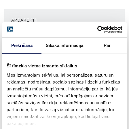
APDARE (1)
NEAPSTRĀDĀTA
Piekrišana
Sīkāka informācija
Par
IZMĒRS
Šī tīmekļa vietne izmanto sīkfailus
Mēs izmantojam sīkfailus, lai personalizētu saturu un
reklāmas, nodrošinātu sociālo saziņas līdzekļu funkcijas
KUR IEGĀDĀTIES
un analizētu mūsu datplūsmu. Informāciju par to, kā jūs
izmantojat mūsu vietni, mēs arī kopīgojam ar saviem
sociālās saziņas līdzekļu, reklamēšanas un analīzes
partneriem, kuri to var apvienot ar citu informāciju, ko
PASŪTĪT BROŠŪRU
Sazinies ar mums
viņiem sniedzat vai ko viņi apkopo, kad lietojat viņu
pakalpojumus.