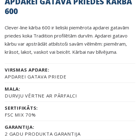
APDAREI GATAVA PRIEDES KĀRBA
600
Clever-line kārba 600 ir lieliski piemērota apdarei gatavām
priedes koka Tradition profilētām durvīm. Apdarei gatavo
kārbu var apstrādāt atbilstoši savām vēlmēm: piemēram,
krāsot, lakot, vaskot vai beicēt. Kārbai nav blīvējuma.
VIRSMAS APDARE:
APDAREI GATAVA PRIEDE
MALA:
DURVJU VĒRTNE AR PĀRFALCI
SERTIFIKĀTS:
FSC MIX 70%
GARANTIJA:
2 GADU PRODUKTA GARANTIJA