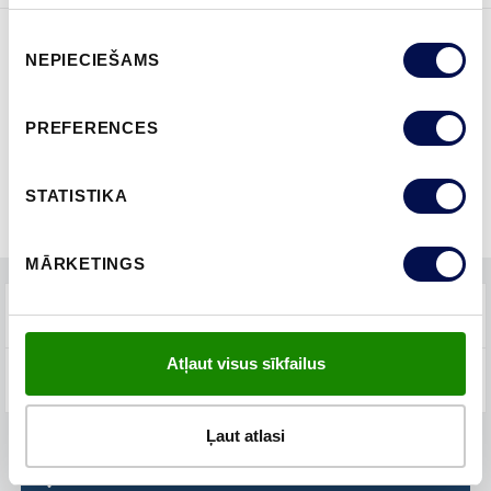
Piekrišanas
NEPIECIEŠAMS
izvēle
ĪPAŠĪBAS
PREFERENCES
STATISTIKA
MĀRKETINGS
TEHNISKIE PARAMETRI
Atļaut visus sīkfailus
BUJ
Ļaut atlasi
KUR IEGĀDĀTIES