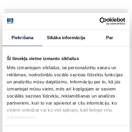
APDARE (1)
OAK CLEAR VARNISH
Piekrišana
Sīkāka informācija
Par
IZMĒRS
Šī tīmekļa vietne izmanto sīkfailus
Mēs izmantojam sīkfailus, lai personalizētu saturu un
reklāmas, nodrošinātu sociālo saziņas līdzekļu funkcijas
un analizētu mūsu datplūsmu. Informāciju par to, kā jūs
KUR IEGĀDĀTIES
izmantojat mūsu vietni, mēs arī kopīgojam ar saviem
sociālās saziņas līdzekļu, reklamēšanas un analīzes
partneriem, kuri to var apvienot ar citu informāciju, ko
viņiem sniedzat vai ko viņi apkopo, kad lietojat viņu
PASŪTĪT BROŠŪRU
Sazinies ar mums
pakalpojumus.