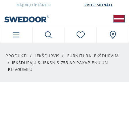
SWEDOORLATVIA NAVIGATION
MĀJOKĻU ĪPAŠNIEKI
PROFESIONĀĻI
PRODUKTI
IEKŠDURVIS
FURNITŪRA IEKŠDURVĪM
IEKŠDURVJU SLIEKSNIS 755 AR PAKĀPIENU UN
BLĪVGUMIJU