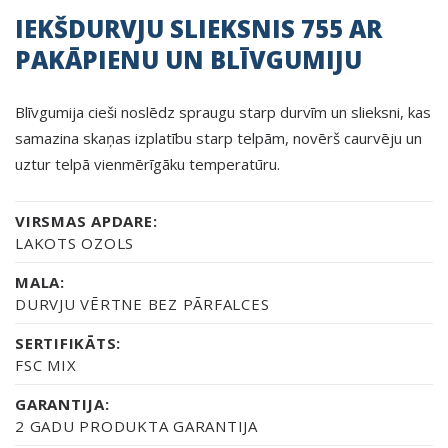
IEKŠDURVJU SLIEKSNIS 755 AR
PAKĀPIENU UN BLĪVGUMIJU
Blīvgumija cieši noslēdz spraugu starp durvīm un slieksni, kas
samazina skaņas izplatību starp telpām, novērš caurvēju un
uztur telpā vienmērīgāku temperatūru.
VIRSMAS APDARE:
LAKOTS OZOLS
MALA:
DURVJU VĒRTNE BEZ PĀRFALCES
SERTIFIKĀTS:
FSC MIX
GARANTIJA:
2 GADU PRODUKTA GARANTIJA