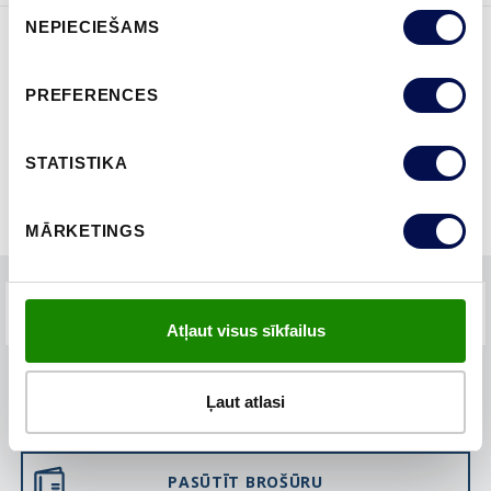
Piekrišanas
NEPIECIEŠAMS
izvēle
ĪPAŠĪBAS
PREFERENCES
STATISTIKA
MĀRKETINGS
BUJ
Atļaut visus sīkfailus
Ļaut atlasi
KUR IEGĀDĀTIES
PASŪTĪT BROŠŪRU