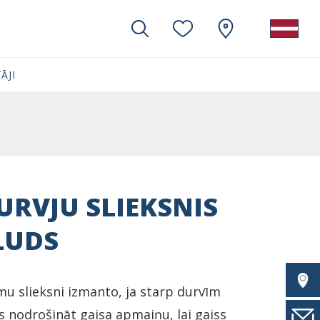
ĀJI
URVJU SLIEKSNIS
LUDS
mu slieksni izmanto, ja starp durvīm
s nodrošināt gaisa apmaiņu, lai gaiss