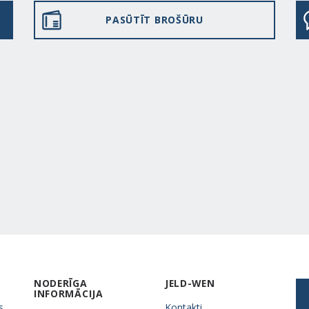
PASŪTĪT BROŠŪRU
NODERĪGA
JELD-WEN
INFORMĀCIJA
s
Kontakti