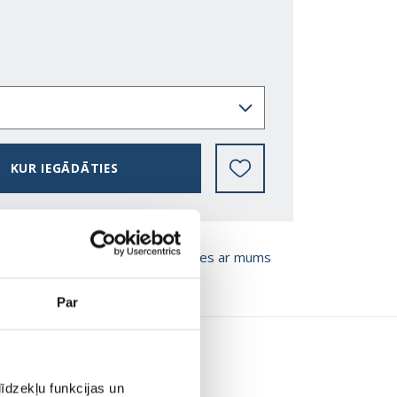
KUR IEGĀDĀTIES
T BROŠŪRU
Sazinies ar mums
Par
īdzekļu funkcijas un