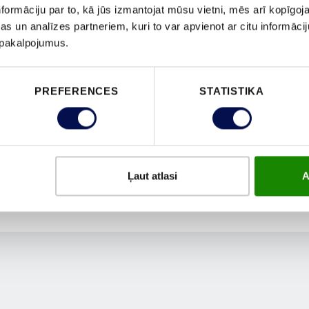
formāciju par to, kā jūs izmantojat mūsu vietni, mēs arī kopīgo
s un analīzes partneriem, kuri to var apvienot ar citu informācij
u pakalpojumus.
PREFERENCES
STATISTIKA
Ļaut atlasi
A