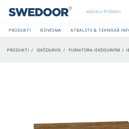
MĀJOKĻU ĪPAŠNIEKI
SWEDOORLATVIA NAVIGATION
PRODUKTI
IEDVESMA
ATBALSTS & TEHNISKĀ IN
PRODUKTI
IEKŠDURVIS
FURNITŪRA IEKŠDURVĪM
I