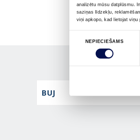
analizētu mūsu datplūsmu. In
saziņas līdzekļu, reklamēšana
viņi apkopo, kad lietojat viņ
Piekrišanas
NEPIECIEŠAMS
izvēle
BUJ