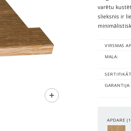
varētu kustē
slieksnis ir 
minimālistis
VIRSMAS A
MALA:
SERTIFIKĀT
GARANTIJA:
APDARE (1
OAK CLEA