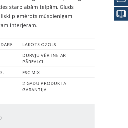
ties starp abām telpām. Gluds
lieliski piemērots mūsdienīgam
kam interjeram.
PDARE:
LAKOTS OZOLS
DURVJU VĒRTNE AR
PĀRFALCI
S:
FSC MIX
2 GADU PRODUKTA
GARANTIJA
)
R VARNISH