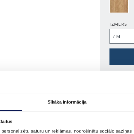
IZMĒRS
PASŪTĪ
Sīkāka informācija
failus
ĪPAŠĪBAS
 personalizētu saturu un reklāmas, nodrošinātu sociālo saziņas l