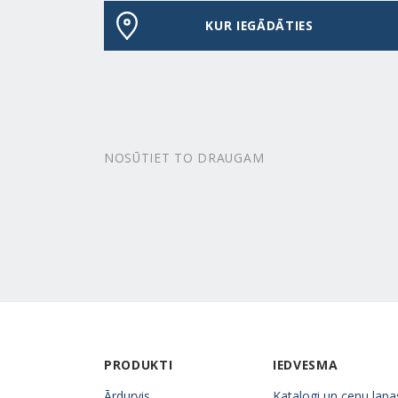
KUR IEGĀDĀTIES
NOSŪTIET TO DRAUGAM
PRODUKTI
IEDVESMA
Ārdurvis
Katalogi un cenu lapa