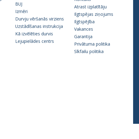
BUJ
Atrast izplatītāju
Izmēri
Ilgtspējas ziņojums
Durvju vēršanās virziens
Ilgtspējība
Uzstādīšanas instrukcija
Vakances
Kā izvēlēties durvis
Garantija
Lejupielādes centrs
Privātuma politika
Sīkfailu politika