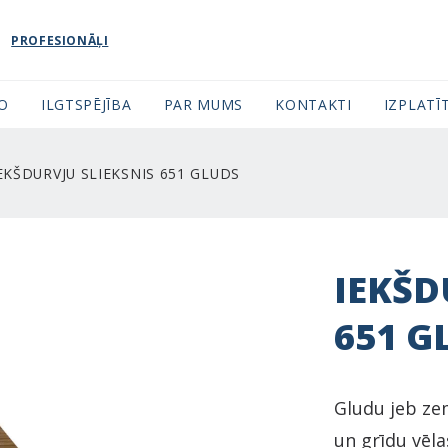
PROFESIONĀĻI
FO
ILGTSPĒJĪBA
PAR MUMS
KONTAKTI
IZPLATĪT
EKŠDURVJU SLIEKSNIS 651 GLUDS
IEKŠD
651 G
Gludu jeb ze
un grīdu vēla