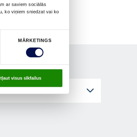
jam ar saviem sociālās
u, ko viņiem sniedzat vai ko
MĀRKETINGS
tļaut visus sīkfailus