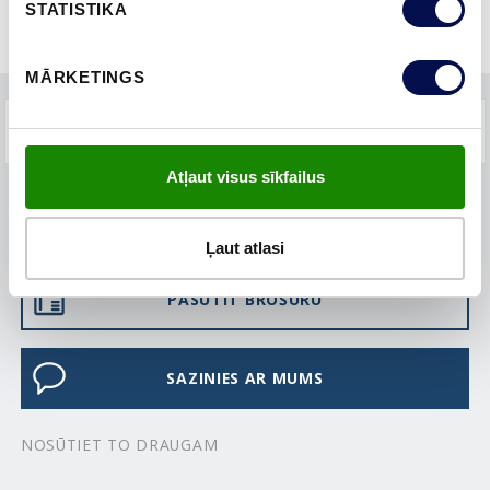
STATISTIKA
MĀRKETINGS
BUJ
Atļaut visus sīkfailus
KUR IEGĀDĀTIES
Ļaut atlasi
PASŪTĪT BROŠŪRU
SAZINIES AR MUMS
NOSŪTIET TO DRAUGAM