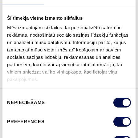
BLACK
BRONZE
GOLD
SILVER
STAINLESS
Šī tīmekļa vietne izmanto sīkfailus
Mēs izmantojam sīkfailus, lai personalizētu saturu un
reklāmas, nodrošinātu sociālo saziņas līdzekļu funkcijas
KUR IEGĀDĀTIES
un analizētu mūsu datplūsmu. Informāciju par to, kā jūs
izmantojat mūsu vietni, mēs arī kopīgojam ar saviem
sociālās saziņas līdzekļu, reklamēšanas un analīzes
partneriem, kuri to var apvienot ar citu informāciju, ko
PASŪTĪT BROŠŪRU
Sazinies ar mums
viņiem sniedzat vai ko viņi apkopo, kad lietojat viņu
pakalpojumus.
Piekrišanas
NEPIECIEŠAMS
izvēle
ĪPAŠĪBAS
PREFERENCES