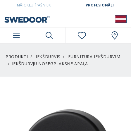
SWEDOORLATVIA NAVIGATION
MĀJOKĻU ĪPAŠNIEKI
PROFESIONĀĻI
PRODUKTI
IEKŠDURVIS
FURNITŪRA IEKŠDURVĪM
IEKŠDURVJU NOSEGPLĀKSNE APAĻA