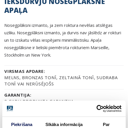
IEKŠDURVJU NOSEGPLĀKSNE
APAĻA
Nosegplāksni izmanto, ja zem roktura nevēlas atslēgas
uzliku. Nosegplāksni izmanto, ja durvis nav jāslēdz ar rokturi
un to izskatu vēlas iespējami minimālistisku. Apaļa
nosegplāksne ir lieliski piemērota rokturiem Marseille,
Stockholm un New York.
VIRSMAS APDARE:
MELNS, BRONZAS TONĪ, ZELTAINĀ TONĪ, SUDRABA
TONĪ VAI NERŪSĒJOŠS
GARANTIJA:
2 GADU PRODUKTA GARANTIJA
Piekrišana
Sīkāka informācija
Par
APDARE (5)