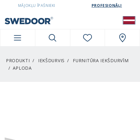
SWEDOORLATVIA NAVIGATION
MĀJOKĻU ĪPAŠNIEKI
PROFESIONĀĻI
PRODUKTI
IEKŠDURVIS
FURNITŪRA IEKŠDURVĪM
APLODA