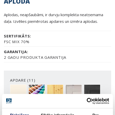
APLODA
Aplodas, neapšaubāmi, ir durvju komplekta neatņemama
daļa. Izvēlies piemērotas apdares un izmēra aplodas.
SERTIFIKĀTS:
FSC MIX 70%
GARANTIJA:
2 GADU PRODUKTA GARANTIJA
APDARE (11)
NCS S0502-Y
SPECIĀLS TONIS NCS S
LAKOTA
BALTI LAKOTA
BEICĒTA UN LA
VAIRĀK