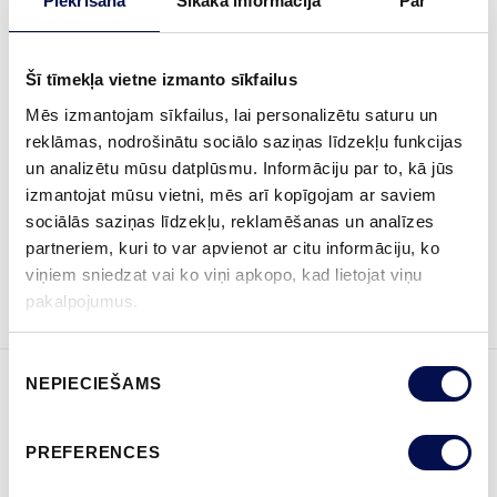
Piekrišana
Sīkāka informācija
Par
IZMĒRS
Šī tīmekļa vietne izmanto sīkfailus
Mēs izmantojam sīkfailus, lai personalizētu saturu un
reklāmas, nodrošinātu sociālo saziņas līdzekļu funkcijas
un analizētu mūsu datplūsmu. Informāciju par to, kā jūs
KUR IEGĀDĀTIES
izmantojat mūsu vietni, mēs arī kopīgojam ar saviem
sociālās saziņas līdzekļu, reklamēšanas un analīzes
partneriem, kuri to var apvienot ar citu informāciju, ko
PASŪTĪT BROŠŪRU
Sazinies ar mums
viņiem sniedzat vai ko viņi apkopo, kad lietojat viņu
pakalpojumus.
Piekrišanas
NEPIECIEŠAMS
izvēle
ĪPAŠĪBAS
PREFERENCES