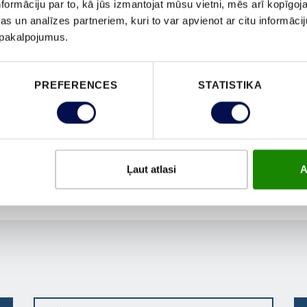
formāciju par to, kā jūs izmantojat mūsu vietni, mēs arī kopīgo
s un analīzes partneriem, kuri to var apvienot ar citu informācij
u pakalpojumus.
PREFERENCES
STATISTIKA
Ļaut atlasi
A