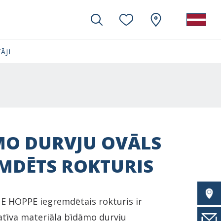
ĀJI
MO DURVJU OVĀLS
MDĒTS ROKTURIS
 HOPPE iegremdētais rokturis ir
itatīva materiāla bīdāmo durvju