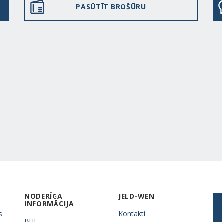
PASŪTĪT BROŠŪRU
NODERĪGA
JELD-WEN
INFORMĀCIJA
s
Kontakti
BUJ