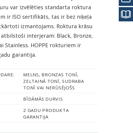
uru var izvēlēties standarta roktura
m ir ISO sertifikāts, tas ir bez niķeļa
atkārtoti izmantojams. Roktura krāsu
s atbilstoši interjeram: Black, Bronze,
vai Stainless. HOPPE rokturiem ir
gadu garantija.
PDARE:
MELNS, BRONZAS TONĪ,
ZELTAINĀ TONĪ, SUDRABA
TONĪ VAI NERŪSĒJOŠS
BĪDĀMĀS DURVIS
2 GADU PRODUKTA
GARANTIJA