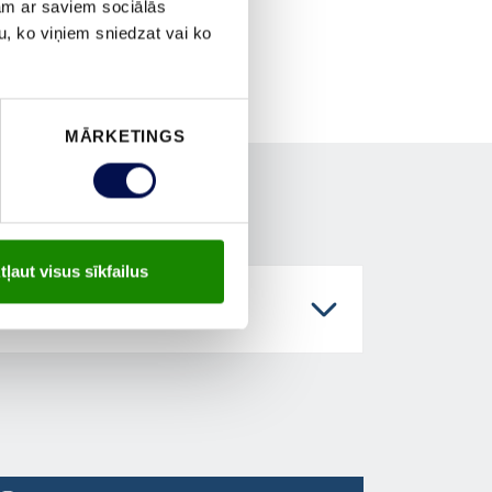
jam ar saviem sociālās
u, ko viņiem sniedzat vai ko
MĀRKETINGS
tļaut visus sīkfailus