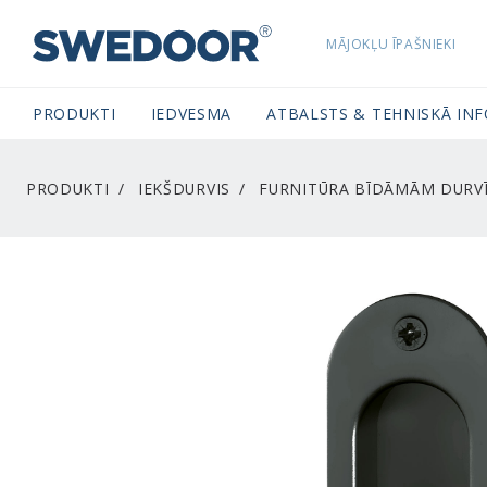
MĀJOKĻU ĪPAŠNIEKI
SWEDOORLATVIA NAVIGATION
PRODUKTI
IEDVESMA
ATBALSTS & TEHNISKĀ IN
PRODUKTI
IEKŠDURVIS
FURNITŪRA BĪDĀMĀM DURV