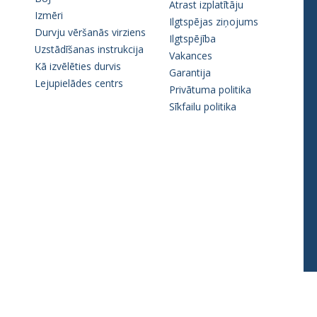
Atrast izplatītāju
Izmēri
Ilgtspējas ziņojums
Durvju vēršanās virziens
Ilgtspējība
Uzstādīšanas instrukcija
Vakances
Kā izvēlēties durvis
Garantija
Lejupielādes centrs
Privātuma politika
Sīkfailu politika