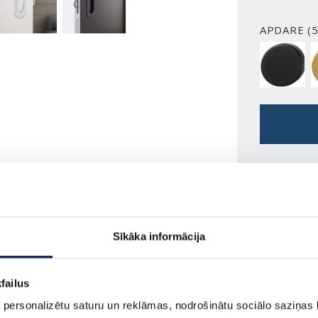
APDARE (5
BLACK
PASŪTĪ
Sīkāka informācija
ĪPAŠĪBAS
failus
 personalizētu saturu un reklāmas, nodrošinātu sociālo saziņas l