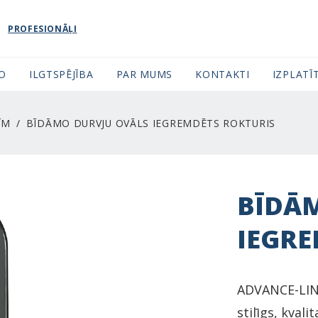
PROFESIONĀĻI
FO
ILGTSPĒJĪBA
PAR MUMS
KONTAKTI
IZPLATĪT
ĪM
BĪDĀMO DURVJU OVĀLS IEGREMDĒTS ROKTURIS
BĪDĀ
IEGRE
ADVANCE-LINE
stilīgs, kval