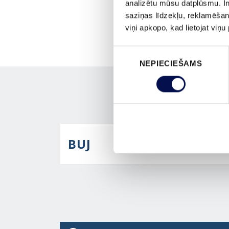
analizētu mūsu datplūsmu. In
saziņas līdzekļu, reklamēšana
viņi apkopo, kad lietojat viņ
Piekrišanas
NEPIECIEŠAMS
izvēle
BUJ