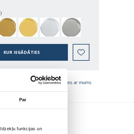
)
BRONZE
GOLD
SILVER
STAINLESS
KUR IEGĀDĀTIES
T BROŠŪRU
Sazinies ar mums
Par
īdzekļu funkcijas un