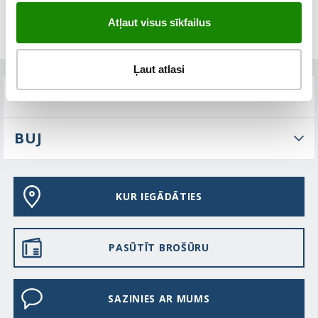
Atļaut visus sīkfailus
Ļaut atlasi
TEHNISKIE PARAMETRI
BUJ
KUR IEGĀDĀTIES
PASŪTĪT BROŠŪRU
SAZINIES AR MUMS