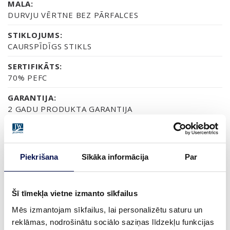
MALA:
DURVJU VĒRTNE BEZ PĀRFALCES
STIKLOJUMS:
CAURSPĪDĪGS STIKLS
SERTIFIKĀTS:
70% PEFC
GARANTIJA:
2 GADU PRODUKTA GARANTIJA
APDARE (6)
Piekrišana
Sīkāka informācija
Par
NCS S0502-Y
NCS S0500-N
NCS S1502-G50Y
NCS S5500-N
NCS S9000-N
Šī tīmekļa vietne izmanto sīkfailus
Mēs izmantojam sīkfailus, lai personalizētu saturu un
reklāmas, nodrošinātu sociālo saziņas līdzekļu funkcijas
VAIRĀK