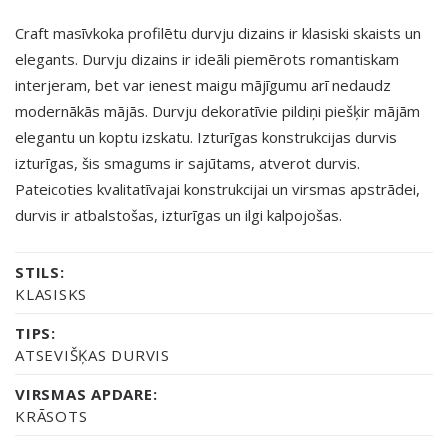
Craft masīvkoka profilētu durvju dizains ir klasiski skaists un
elegants. Durvju dizains ir ideāli piemērots romantiskam
interjeram, bet var ienest maigu mājīgumu arī nedaudz
modernākās mājās. Durvju dekoratīvie pildiņi piešķir mājām
elegantu un koptu izskatu. Izturīgas konstrukcijas durvis
izturīgas, šis smagums ir sajūtams, atverot durvis.
Pateicoties kvalitatīvajai konstrukcijai un virsmas apstrādei,
durvis ir atbalstošas, izturīgas un ilgi kalpojošas.
STILS:
KLASISKS
TIPS:
ATSEVIŠĶAS DURVIS
VIRSMAS APDARE:
KRĀSOTS