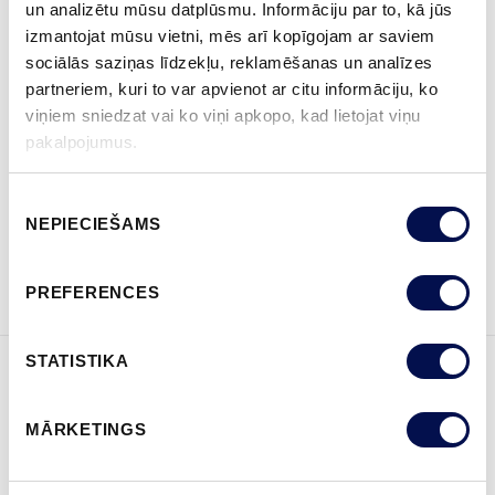
un analizētu mūsu datplūsmu. Informāciju par to, kā jūs
izmantojat mūsu vietni, mēs arī kopīgojam ar saviem
IZMĒRS
sociālās saziņas līdzekļu, reklamēšanas un analīzes
partneriem, kuri to var apvienot ar citu informāciju, ko
viņiem sniedzat vai ko viņi apkopo, kad lietojat viņu
pakalpojumus.
KUR IEGĀDĀTIES
Piekrišanas
NEPIECIEŠAMS
izvēle
PASŪTĪT BROŠŪRU
Sazinies ar mums
PREFERENCES
STATISTIKA
ĪPAŠĪBAS
MĀRKETINGS