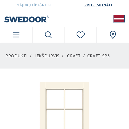
SWEDOORLATVIA NAVIGATION
MĀJOKĻU ĪPAŠNIEKI
PROFESIONĀĻI
PRODUKTI
IEKŠDURVIS
CRAFT
CRAFT SP6