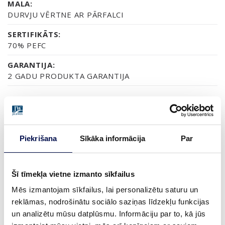
MALA:
DURVJU VĒRTNE AR PĀRFALCI
SERTIFIKĀTS:
70% PEFC
GARANTIJA:
2 GADU PRODUKTA GARANTIJA
APDARE (6)
NCS S0502-Y
NCS S0500-N
NCS S1502-G50Y
NCS S5500-N
NCS S9000-N
Piekrišana
Sīkāka informācija
Par
Šī tīmekļa vietne izmanto sīkfailus
VAIRĀK
Mēs izmantojam sīkfailus, lai personalizētu saturu un
reklāmas, nodrošinātu sociālo saziņas līdzekļu funkcijas
IZMĒRS
un analizētu mūsu datplūsmu. Informāciju par to, kā jūs