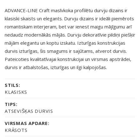
ADVANCE-LINE Craft masīvkoka profilētu durvju dizains ir
klasiski skaists un elegants. Durvju dizains ir ideāli piemērots
romantiskam interjeram, bet var ienest maigu mājīgumu arī
nedaudz modernākās mājās. Durvju dekoratīvie pildiņi piešķir
mājām elegantu un koptu izskatu. Izturīgas konstrukcijas
durvis izturīgas, šis smagums ir sajūtams, atverot durvis.
Pateicoties kvalitatīvajai konstrukcijai un virsmas apstrādei,
durvis ir atbalstošas, izturīgas un ilgi kalpojošas.
STILS:
KLASISKS
TIPS:
ATSEVIŠĶAS DURVIS
VIRSMAS APDARE:
KRĀSOTS