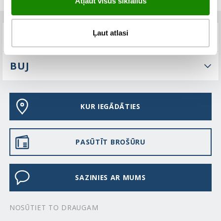
Atļaut visus sīkfailus
Ļaut atlasi
TEHNISKIE PARAMETRI
BUJ
KUR IEGĀDĀTIES
PASŪTĪT BROŠŪRU
SAZINIES AR MUMS
NOSŪTIET TO DRAUGAM