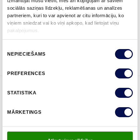
izmantojat mūsu vietni, mēs arī kopīgojam ar saviem
sociālās saziņas līdzekļu, reklamēšanas un analīzes
partneriem, kuri to var apvienot ar citu informāciju, ko
viņiem sniedzat vai ko viņi apkopo, kad lietojat viņu
KUR IEGĀDĀTIES
pakalpojumus.
Piekrišanas
NEPIECIEŠAMS
PASŪTĪT BROŠŪRU
Sazinies ar mums
izvēle
PREFERENCES
STATISTIKA
ĪPAŠĪBAS
MĀRKETINGS