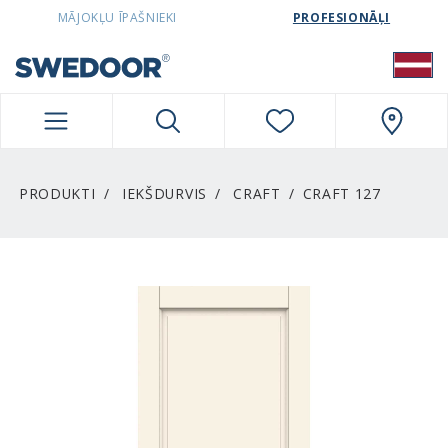
SWEDOORLATVIA NAVIGATION
MĀJOKĻU ĪPAŠNIEKI
PROFESIONĀĻI
PRODUKTI
IEKŠDURVIS
CRAFT
CRAFT 127