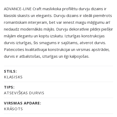
ADVANCE-LINE Craft masīvkoka profilētu durvju dizains ir
klasiski skaists un elegants. Durvju dizains ir ideāli piemērots
romantiskam interjeram, bet var ienest maigu mājīgumu arī
nedaudz modernākās mājās. Durvju dekoratīvie pildiņi piešķir
mājām elegantu un koptu izskatu. Izturīgas konstrukcijas
durvis izturīgas, šis smagums ir sajūtams, atverot durvis.
Pateicoties kvalitatīvajai konstrukcijai un virsmas apstrādei,
durvis ir atbalstošas, izturīgas un ilgi kalpojošas.
STILS:
KLASISKS
TIPS:
ATSEVIŠĶAS DURVIS
VIRSMAS APDARE:
KRĀSOTS