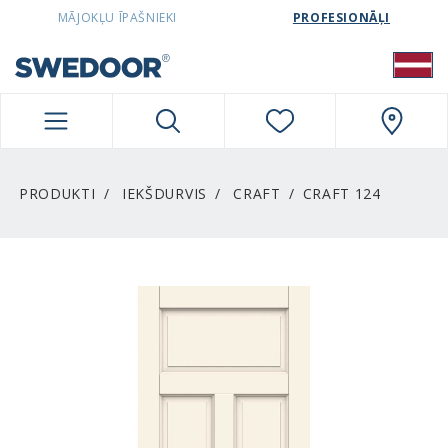
SWEDOORLATVIA NAVIGATION
MĀJOKĻU ĪPAŠNIEKI
PROFESIONĀĻI
PRODUKTI
IEKŠDURVIS
CRAFT
CRAFT 124