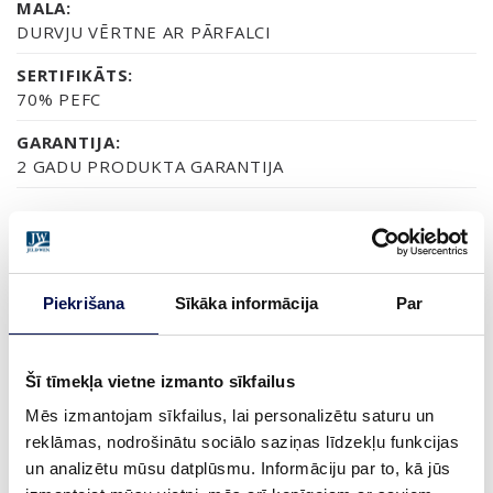
MALA:
DURVJU VĒRTNE AR PĀRFALCI
SERTIFIKĀTS:
70% PEFC
GARANTIJA:
2 GADU PRODUKTA GARANTIJA
APDARE (6)
NCS S0502-Y
NCS S0500-N
NCS S1502-G50Y
NCS S5500-N
NCS S9000-N
Piekrišana
Sīkāka informācija
Par
Šī tīmekļa vietne izmanto sīkfailus
VAIRĀK
Mēs izmantojam sīkfailus, lai personalizētu saturu un
reklāmas, nodrošinātu sociālo saziņas līdzekļu funkcijas
IZMĒRS
un analizētu mūsu datplūsmu. Informāciju par to, kā jūs