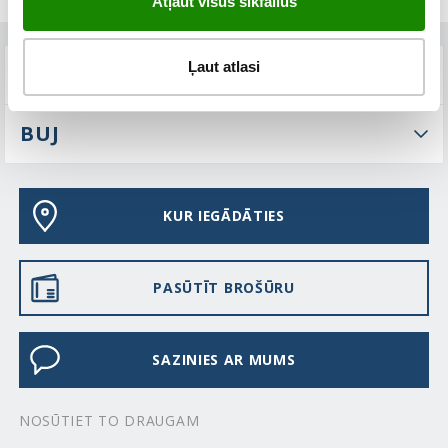
Atļaut visus sīkfailus
Ļaut atlasi
TEHNISKIE PARAMETRI
BUJ
KUR IEGĀDĀTIES
PASŪTĪT BROŠŪRU
SAZINIES AR MUMS
NOSŪTIET TO DRAUGAM