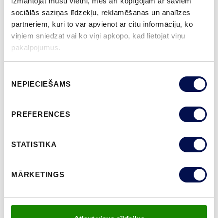
izmantojat mūsu vietni, mēs arī kopīgojam ar saviem
sociālās saziņas līdzekļu, reklamēšanas un analīzes
partneriem, kuri to var apvienot ar citu informāciju, ko
viņiem sniedzat vai ko viņi apkopo, kad lietojat viņu
KUR IEGĀDĀTIES
pakalpojumus.
Piekrišanas
NEPIECIEŠAMS
PASŪTĪT BROŠŪRU
Sazinies ar mums
izvēle
PREFERENCES
STATISTIKA
ĪPAŠĪBAS
MĀRKETINGS