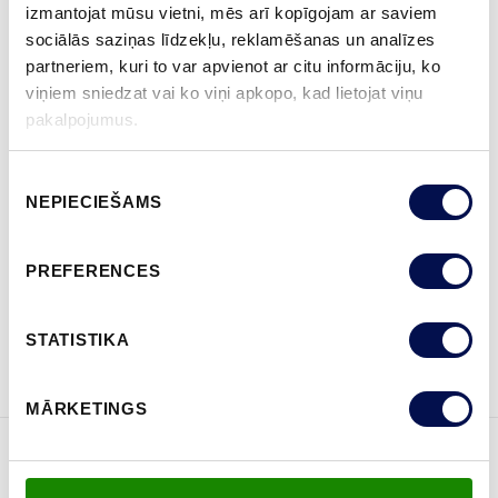
izmantojat mūsu vietni, mēs arī kopīgojam ar saviem
sociālās saziņas līdzekļu, reklamēšanas un analīzes
VAIRĀK
partneriem, kuri to var apvienot ar citu informāciju, ko
viņiem sniedzat vai ko viņi apkopo, kad lietojat viņu
IZMĒRS
pakalpojumus.
Piekrišanas
NEPIECIEŠAMS
izvēle
KUR IEGĀDĀTIES
PREFERENCES
STATISTIKA
PASŪTĪT BROŠŪRU
Sazinies ar mums
MĀRKETINGS
ĪPAŠĪBAS