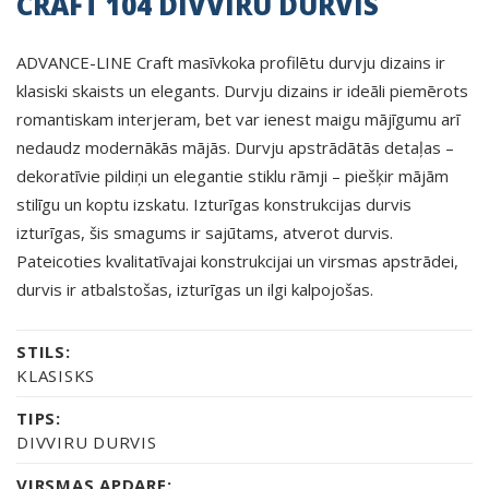
CRAFT 104 DIVVIRU DURVIS
ADVANCE-LINE Craft masīvkoka profilētu durvju dizains ir
klasiski skaists un elegants. Durvju dizains ir ideāli piemērots
romantiskam interjeram, bet var ienest maigu mājīgumu arī
nedaudz modernākās mājās. Durvju apstrādātās detaļas –
dekoratīvie pildiņi un elegantie stiklu rāmji – piešķir mājām
stilīgu un koptu izskatu. Izturīgas konstrukcijas durvis
izturīgas, šis smagums ir sajūtams, atverot durvis.
Pateicoties kvalitatīvajai konstrukcijai un virsmas apstrādei,
durvis ir atbalstošas, izturīgas un ilgi kalpojošas.
STILS:
KLASISKS
TIPS:
DIVVIRU DURVIS
VIRSMAS APDARE: