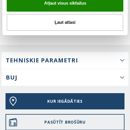
Atļaut visus sīkfailus
Ļaut atlasi
TEHNISKIE PARAMETRI
BUJ
KUR IEGĀDĀTIES
PASŪTĪT BROŠŪRU