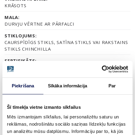
KRĀSOTS
MALA:
DURVJU VĒRTNE AR PĀRFALCI
STIKLOJUMS:
CAURSPĪDĪGS STIKLS, SATĪNA STIKLS VAI RAKSTAINS
STIKLS CHINCHILLA
SERTIFIKĀTS:
70% PEFC
GARANTIJA:
2 GADU PRODUKTA GARANTIJA
Piekrišana
Sīkāka informācija
Par
Šī tīmekļa vietne izmanto sīkfailus
APDARE (6)
Mēs izmantojam sīkfailus, lai personalizētu saturu un
NCS S0502-Y
NCS S0500-N
NCS S1502-G50Y
NCS S5500-N
NCS S9000-N
reklāmas, nodrošinātu sociālo saziņas līdzekļu funkcijas
un analizētu mūsu datplūsmu. Informāciju par to, kā jūs