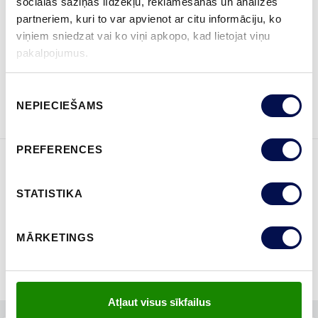
sociālās saziņas līdzekļu, reklamēšanas un analīzes
partneriem, kuri to var apvienot ar citu informāciju, ko
KUR IEGĀDĀTIES
viņiem sniedzat vai ko viņi apkopo, kad lietojat viņu
pakalpojumus.
PASŪTĪT BROŠŪRU
Sazinies ar mums
Piekrišanas
NEPIECIEŠAMS
izvēle
PREFERENCES
ĪPAŠĪBAS
STATISTIKA
MĀRKETINGS
Atļaut visus sīkfailus