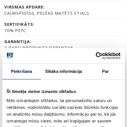
VIRSMAS APDARE:
CAURSPĪDĪGS, PELĒKS MATĒTS STIKLS
SERTIFIKĀTS:
70% PEFC
GARANTIJA:
2 GADU PRODUKTA GARANTIJA
Piekrišana
Sīkāka informācija
Par
APDARE (3)
NCS S0502-Y
NEAPSTRĀDĀTA
TERMISKI APSTRĀDĀTA APSES K
Šī tīmekļa vietne izmanto sīkfailus
Mēs izmantojam sīkfailus, lai personalizētu saturu un
IZMĒRS
reklāmas, nodrošinātu sociālo saziņas līdzekļu funkcijas
un analizētu mūsu datplūsmu. Informāciju par to, kā jūs
izmantojat mūsu vietni, mēs arī kopīgojam ar saviem