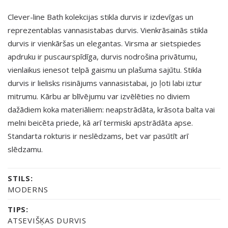
Clever-line Bath kolekcijas stikla durvis ir izdevīgas un
reprezentablas vannasistabas durvis. Vienkrāsainās stikla
durvis ir vienkāršas un elegantas. Virsma ar sietspiedes
apdruku ir puscaurspīdīga, durvis nodrošina privātumu,
vienlaikus ienesot telpā gaismu un plašuma sajūtu. Stikla
durvis ir lielisks risinājums vannasistabai, jo ļoti labi iztur
mitrumu. Kārbu ar blīvējumu var izvēlēties no diviem
dažādiem koka materiāliem: neapstrādāta, krāsota balta vai
melni beicēta priede, kā arī termiski apstrādāta apse.
Standarta rokturis ir neslēdzams, bet var pasūtīt arī
slēdzamu.
STILS:
MODERNS
TIPS:
ATSEVIŠĶAS DURVIS