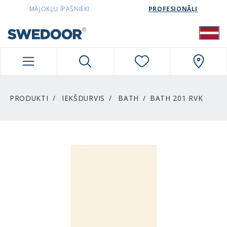
SWEDOORLATVIA NAVIGATION
MĀJOKĻU ĪPAŠNIEKI
PROFESIONĀĻI
PRODUKTI
IEKŠDURVIS
BATH
BATH 201 RVK