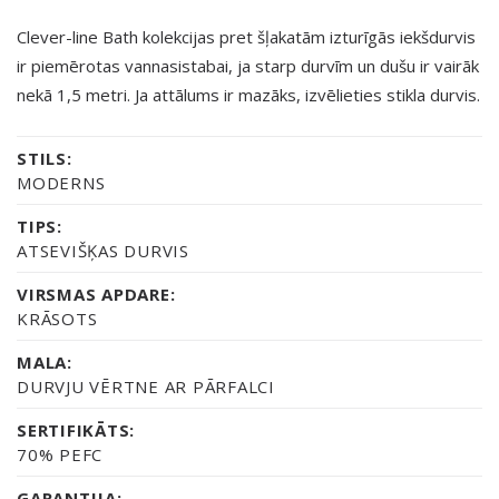
Clever-line Bath kolekcijas pret šļakatām izturīgās iekšdurvis
ir piemērotas vannasistabai, ja starp durvīm un dušu ir vairāk
nekā 1,5 metri. Ja attālums ir mazāks, izvēlieties stikla durvis.
STILS:
MODERNS
TIPS:
ATSEVIŠĶAS DURVIS
VIRSMAS APDARE:
KRĀSOTS
MALA:
DURVJU VĒRTNE AR PĀRFALCI
SERTIFIKĀTS:
70% PEFC
GARANTIJA: