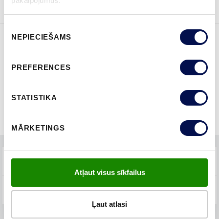
pakalpojumus.
Piekrišanas
NEPIECIEŠAMS
izvēle
ĪPAŠĪBAS
PREFERENCES
STATISTIKA
MĀRKETINGS
TEHNISKIE PARAMETRI
Atļaut visus sīkfailus
BUJ
Ļaut atlasi