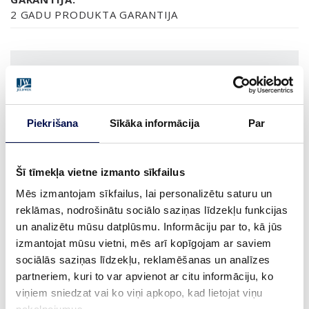
2 GADU PRODUKTA GARANTIJA
APDARE (1)
NCS S0502-Y
Piekrišana
Sīkāka informācija
Par
IZMĒRS
Šī tīmekļa vietne izmanto sīkfailus
Mēs izmantojam sīkfailus, lai personalizētu saturu un
reklāmas, nodrošinātu sociālo saziņas līdzekļu funkcijas
un analizētu mūsu datplūsmu. Informāciju par to, kā jūs
KUR IEGĀDĀTIES
izmantojat mūsu vietni, mēs arī kopīgojam ar saviem
sociālās saziņas līdzekļu, reklamēšanas un analīzes
partneriem, kuri to var apvienot ar citu informāciju, ko
viņiem sniedzat vai ko viņi apkopo, kad lietojat viņu
PASŪTĪT BROŠŪRU
Sazinies ar mums