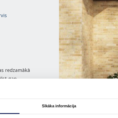
vis
pas redzamākā
ilst gan
terjeram.
r ārdurvju
mētiskums.
Sīkāka informācija
idītos viesus