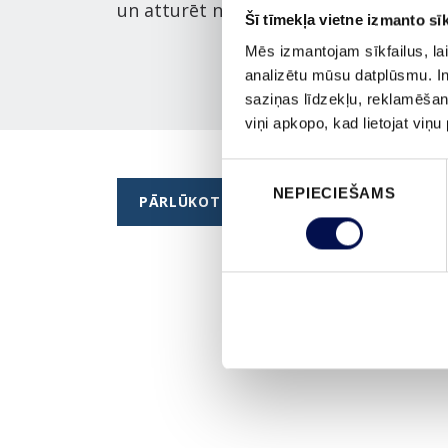
un atturēt nelūgtos.
Šī tīmekļa vietne izmanto sīk
Mēs izmantojam sīkfailus, lai
analizētu mūsu datplūsmu. In
saziņas līdzekļu, reklamēšana
viņi apkopo, kad lietojat viņ
Piekrišanas
NEPIECIEŠAMS
izvēle
PĀRLŪKOT VISUS