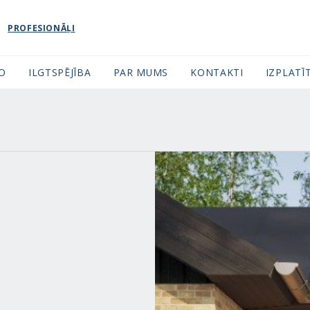
PROFESIONĀĻI
FO
ILGTSPĒJĪBA
PAR MUMS
KONTAKTI
IZPLATĪT