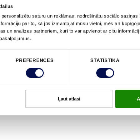
failus
 personalizētu saturu un reklāmas, nodrošinātu sociālo saziņas l
formāciju par to, kā jūs izmantojat mūsu vietni, mēs arī kopīgo
s un analīzes partneriem, kuri to var apvienot ar citu informācij
u pakalpojumus.
PREFERENCES
STATISTIKA
Ļaut atlasi
A