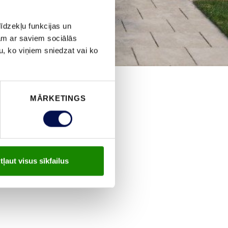
īdzekļu funkcijas un
jam ar saviem sociālās
u, ko viņiem sniedzat vai ko
MĀRKETINGS
tļaut visus sīkfailus