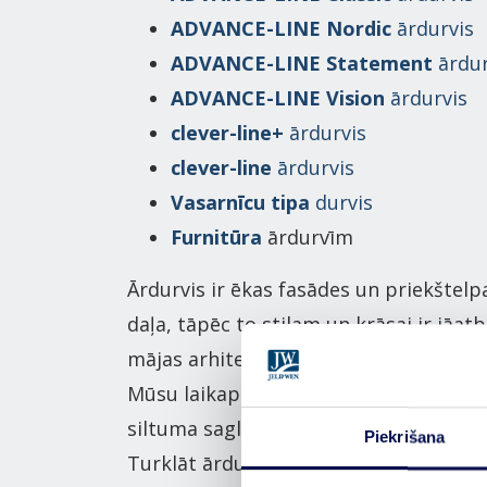
ADVANCE-LINE Nordic
ārdurvis
ADVANCE-LINE Statement
ārdur
ADVANCE-LINE Vision
ārdurvis
clever-line+
ārdurvis
clever-line
ārdurvis
Vasarnīcu tipa
durvis
Furnitūra
ārdurvīm
Ārdurvis ir ēkas fasādes un priekštel
daļa, tāpēc to stilam un krāsai ir jāatb
mājas arhitektūrai, gan arī mājokļa in
Mūsu laikapstākļos svarīgas īpašības i
siltuma saglabāšana, izturība un her
Piekrišana
Turklāt ārdurvju uzdevums ir sveikt ga