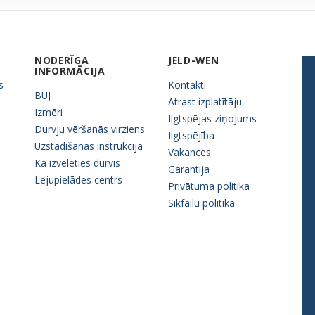
NODERĪGA
JELD-WEN
INFORMĀCIJA
s
Kontakti
BUJ
Atrast izplatītāju
Izmēri
Ilgtspējas ziņojums
Durvju vēršanās virziens
Ilgtspējība
Uzstādīšanas instrukcija
Vakances
Kā izvēlēties durvis
Garantija
Lejupielādes centrs
Privātuma politika
Sīkfailu politika