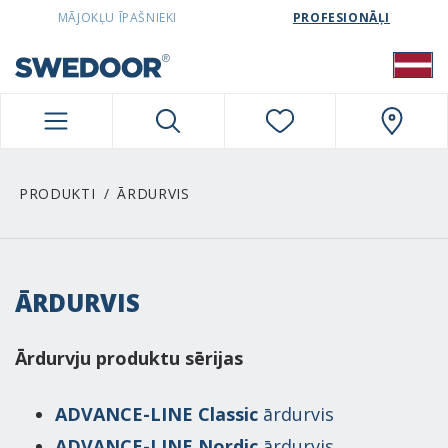
SWEDOORLATVIA NAVIGATION
MĀJOKĻU ĪPAŠNIEKI
PROFESIONĀĻI
PRODUKTI
ĀRDURVIS
ĀRDURVIS
Ārdurvju produktu sērijas
ADVANCE-LINE Classic
ārdurvis
ADVANCE-LINE Nordic
ārdurvis