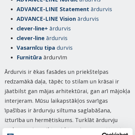
ADVANCE-LINE Statement
ārdurvis
ADVANCE-LINE Vision
ārdurvis
clever-line+
ārdurvis
clever-line
ārdurvis
Vasarnīcu tipa
durvis
Furnitūra
ārdurvīm
Ārdurvis ir ēkas fasādes un priekštelpas
redzamākā daļa, tāpēc to stilam un krāsai ir
jāatbilst gan mājas arhitektūrai, gan arī mājokļa
interjeram. Mūsu laikapstākļos svarīgas
īpašības ir ārdurvju siltuma saglabāšana,
izturība un hermētiskums. Turklāt ārdurvju
uzdevums ir sveikt gaidītos viesus un atturēt