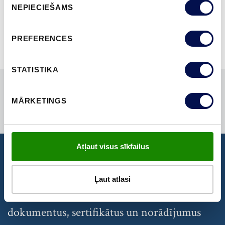
PĀRLŪKOT VISUS
NEPIECIEŠAMS
izvēle
PREFERENCES
STATISTIKA
MĀRKETINGS
Atļaut visus sīkfailus
DOKUMENTI
Ļaut atlasi
Atrast un lejupielādēt nepieciešamos
dokumentus, sertifikātus un norādījumus