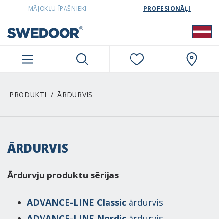
SWEDOORLATVIA NAVIGATION
MĀJOKĻU ĪPAŠNIEKI
PROFESIONĀĻI
PRODUKTI
ĀRDURVIS
ĀRDURVIS
Ārdurvju produktu sērijas
ADVANCE-LINE Classic
ārdurvis
ADVANCE-LINE Nordic
ārdurvis