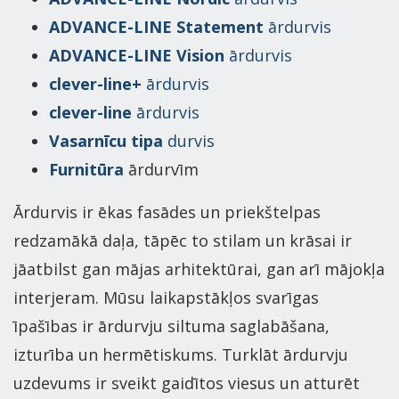
ADVANCE-LINE Statement
ārdurvis
ADVANCE-LINE Vision
ārdurvis
clever-line+
ārdurvis
clever-line
ārdurvis
Vasarnīcu tipa
durvis
Furnitūra
ārdurvīm
Ārdurvis ir ēkas fasādes un priekštelpas
redzamākā daļa, tāpēc to stilam un krāsai ir
jāatbilst gan mājas arhitektūrai, gan arī mājokļa
interjeram. Mūsu laikapstākļos svarīgas
īpašības ir ārdurvju siltuma saglabāšana,
izturība un hermētiskums. Turklāt ārdurvju
uzdevums ir sveikt gaidītos viesus un atturēt