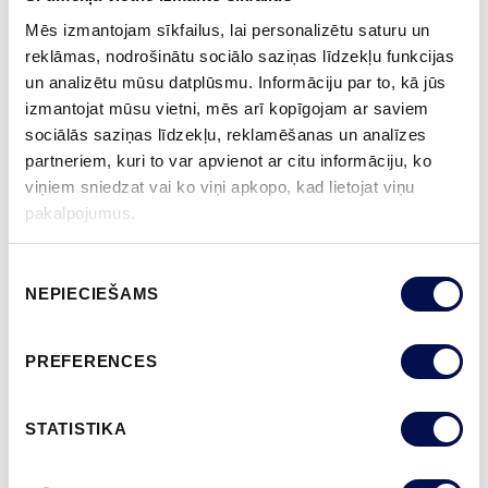
2 GADU PRODUKTA GARANTIJA
Mēs izmantojam sīkfailus, lai personalizētu saturu un
reklāmas, nodrošinātu sociālo saziņas līdzekļu funkcijas
un analizētu mūsu datplūsmu. Informāciju par to, kā jūs
izmantojat mūsu vietni, mēs arī kopīgojam ar saviem
APDARE (11)
sociālās saziņas līdzekļu, reklamēšanas un analīzes
NCS S0502-Y
NCS S0500-N
NCS S3502-Y
NCS S7000-N
NCS S9000-N
partneriem, kuri to var apvienot ar citu informāciju, ko
viņiem sniedzat vai ko viņi apkopo, kad lietojat viņu
pakalpojumus.
VAIRĀK
Piekrišanas
NEPIECIEŠAMS
izvēle
IZMĒRS
PREFERENCES
KUR IEGĀDĀTIES
STATISTIKA