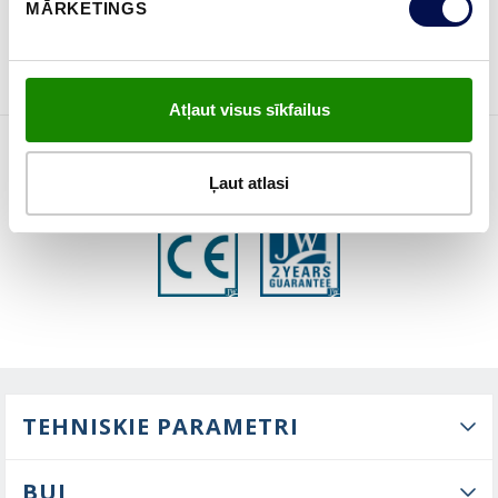
MĀRKETINGS
PASŪTĪT BROŠŪRU
Sazinies ar mums
Atļaut visus sīkfailus
ĪPAŠĪBAS
Ļaut atlasi
TEHNISKIE PARAMETRI
BUJ