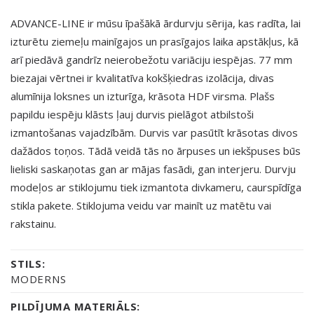
ADVANCE-LINE ir mūsu īpašākā ārdurvju sērija, kas radīta, lai
izturētu ziemeļu mainīgajos un prasīgajos laika apstākļus, kā
arī piedāvā gandrīz neierobežotu variāciju iespējas. 77 mm
biezajai vērtnei ir kvalitatīva kokšķiedras izolācija, divas
alumīnija loksnes un izturīga, krāsota HDF virsma. Plašs
papildu iespēju klāsts ļauj durvis pielāgot atbilstoši
izmantošanas vajadzībām. Durvis var pasūtīt krāsotas divos
dažādos toņos. Tādā veidā tās no ārpuses un iekšpuses būs
lieliski saskaņotas gan ar mājas fasādi, gan interjeru. Durvju
modeļos ar stiklojumu tiek izmantota divkameru, caurspīdīga
stikla pakete. Stiklojuma veidu var mainīt uz matētu vai
rakstainu.
STILS:
MODERNS
PILDĪJUMA MATERIĀLS: