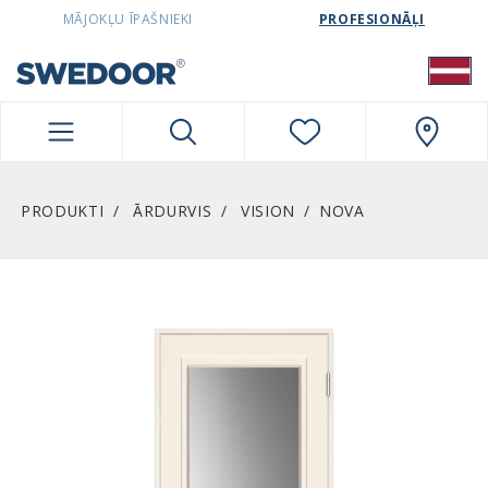
SWEDOORLATVIA NAVIGATION
MĀJOKĻU ĪPAŠNIEKI
PROFESIONĀĻI
PRODUKTI
ĀRDURVIS
VISION
NOVA