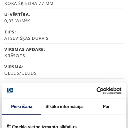
KOKA ŠĶIEDRA 77 MM
U-VĒRTĪBA:
0,93 W/M²K
TIPS:
ATSEVIŠĶAS DURVIS
VIRSMAS APDARE:
KRĀSOTS
VIRSMA:
GLUDS/GLUDS
STIKLOJUMS:
CAURSPĪDĪGS STIKLS, SATĪNA STIKLS VAI
DEKORATĪVAIS STIKLS CREPI
Piekrišana
Sīkāka informācija
Par
SERTIFIKĀTS:
70% PEFC
GARANTIJA:
Šī tīmekļa vietne izmanto sīkfailus