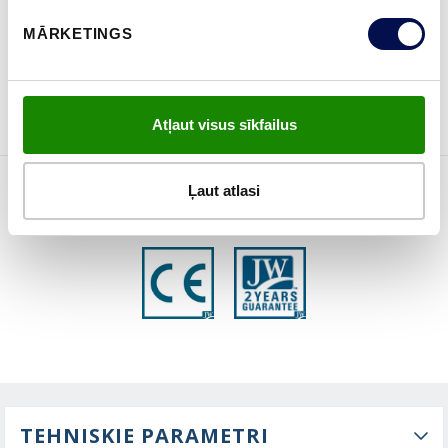
MĀRKETINGS
PASŪTĪT BROŠŪRU
Sazinies ar mums
Atļaut visus sīkfailus
Ļaut atlasi
ĪPAŠĪBAS
TEHNISKIE PARAMETRI