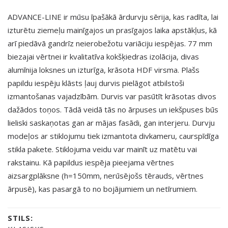
ADVANCE-LINE ir mūsu īpašākā ārdurvju sērija, kas radīta, lai
izturētu ziemeļu mainīgajos un prasīgajos laika apstākļus, kā
arī piedāvā gandrīz neierobežotu variāciju iespējas. 77 mm
biezajai vērtnei ir kvalitatīva kokšķiedras izolācija, divas
alumīnija loksnes un izturīga, krāsota HDF virsma. Plašs
papildu iespēju klāsts ļauj durvis pielāgot atbilstoši
izmantošanas vajadzībām. Durvis var pasūtīt krāsotas divos
dažādos toņos. Tādā veidā tās no ārpuses un iekšpuses būs
lieliski saskaņotas gan ar mājas fasādi, gan interjeru. Durvju
modeļos ar stiklojumu tiek izmantota divkameru, caurspīdīga
stikla pakete. Stiklojuma veidu var mainīt uz matētu vai
rakstainu. Kā papildus iespēja pieejama vērtnes
aizsargplāksne (h=150mm, nerūsējošs tērauds, vērtnes
ārpusē), kas pasargā to no bojājumiem un netīrumiem.
STILS: