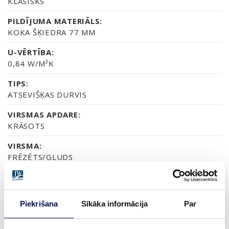
KLASISKS
PILDĪJUMA MATERIĀLS:
KOKA ŠĶIEDRA 77 MM
U-VĒRTĪBA:
0,84 W/M²K
TIPS:
ATSEVIŠĶAS DURVIS
VIRSMAS APDARE:
KRĀSOTS
VIRSMA:
FRĒZĒTS/GLUDS
STIKLOJUMS:
CAURSPĪDĪGS STIKLS, SATĪNA STIKLS VAI
DEKORATĪVAIS STIKLS CREPI
Piekrišana
Sīkāka informācija
Par
SERTIFIKĀTS: