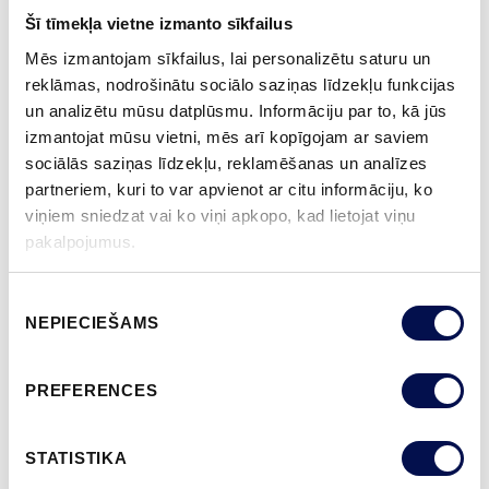
70% PEFC
Šī tīmekļa vietne izmanto sīkfailus
GARANTIJA:
Mēs izmantojam sīkfailus, lai personalizētu saturu un
2 GADU PRODUKTA GARANTIJA
reklāmas, nodrošinātu sociālo saziņas līdzekļu funkcijas
un analizētu mūsu datplūsmu. Informāciju par to, kā jūs
izmantojat mūsu vietni, mēs arī kopīgojam ar saviem
sociālās saziņas līdzekļu, reklamēšanas un analīzes
APDARE (11)
partneriem, kuri to var apvienot ar citu informāciju, ko
NCS S0502-Y
NCS S0500-N
NCS S3502-Y
NCS S7000-N
NCS S9000-N
viņiem sniedzat vai ko viņi apkopo, kad lietojat viņu
pakalpojumus.
Piekrišanas
VAIRĀK
NEPIECIEŠAMS
izvēle
IZMĒRS
PREFERENCES
STATISTIKA
KUR IEGĀDĀTIES