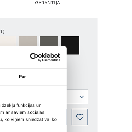
GARANTIJA
1)
2-Y
NCS S0500-N
NCS S3502-Y
NCS S7000-N
NCS S9000-N
Par
īdzekļu funkcijas un
jam ar saviem sociālās
KUR IEGĀDĀTIES
u, ko viņiem sniedzat vai ko