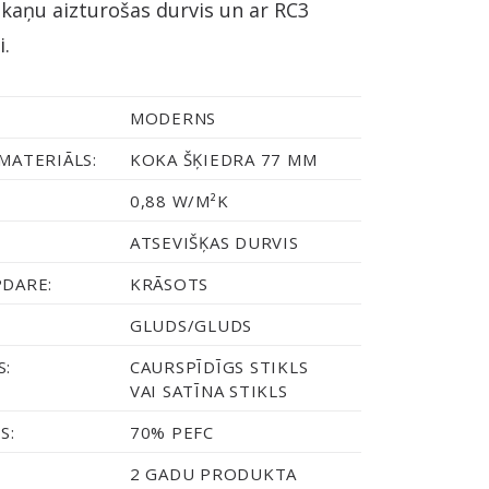
skaņu aizturošas durvis un ar RC3
i.
MODERNS
MATERIĀLS:
KOKA ŠĶIEDRA 77 MM
0,88 W/M²K
ATSEVIŠĶAS DURVIS
PDARE:
KRĀSOTS
GLUDS/GLUDS
S:
CAURSPĪDĪGS STIKLS
VAI SATĪNA STIKLS
S:
70% PEFC
2 GADU PRODUKTA