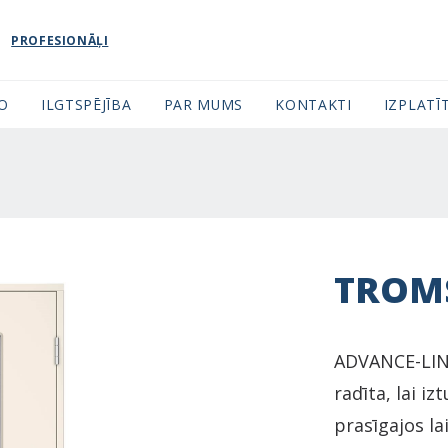
PROFESIONĀĻI
FO
ILGTSPĒJĪBA
PAR MUMS
KONTAKTI
IZPLATĪT
TROM
ADVANCE-LINE
radīta, lai i
prasīgajos la