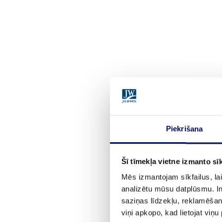
Piekrišana
Šī tīmekļa vietne izmanto sīk
Mēs izmantojam sīkfailus, lai
analizētu mūsu datplūsmu. In
saziņas līdzekļu, reklamēšana
viņi apkopo, kad lietojat viņ