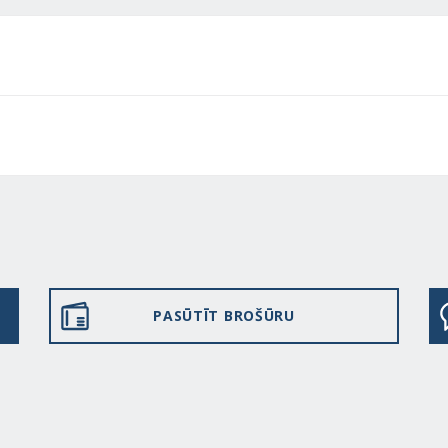
PASŪTĪT BROŠŪRU