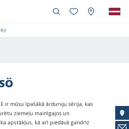
ĀJI
SÖ
 ir mūsu īpašākā ārdurvju sērija, kas
zturētu ziemeļu mainīgajos un
ika apstākļus, kā arī piedāvā gandrīz