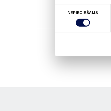
Piekrišanas
NEPIECIEŠAMS
izvēle