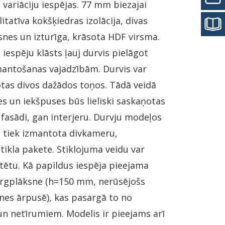
variāciju iespējas. 77 mm biezajai
litatīva kokšķiedras izolācija, divas
snes un izturīga, krāsota HDF virsma.
 iespēju klāsts ļauj durvis pielāgot
zmantošanas vajadzībām. Durvis var
otas divos dažādos toņos. Tādā veidā
s un iekšpuses būs lieliski saskaņotas
fasādi, gan interjeru. Durvju modeļos
u tiek izmantota divkameru,
tikla pakete. Stiklojuma veidu var
tētu. Kā papildus iespēja pieejama
argplāksne (h=150 mm, nerūsējošs
nes ārpusē), kas pasargā to no
n netīrumiem. Modelis ir pieejams arī