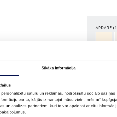
APDARE (1
NCS S050
VAIRĀK
Sīkāka informācija
IZMĒRS
failus
 personalizētu saturu un reklāmas, nodrošinātu sociālo saziņas l
formāciju par to, kā jūs izmantojat mūsu vietni, mēs arī kopīgo
s un analīzes partneriem, kuri to var apvienot ar citu informācij
u pakalpojumus.