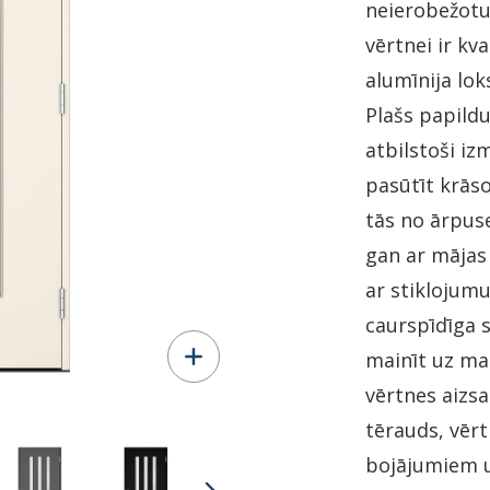
neierobežotu 
vērtnei ir kva
alumīnija lok
Plašs papildu
atbilstoši i
pasūtīt krās
tās no ārpuse
gan ar mājas 
ar stiklojum
caurspīdīga s
mainīt uz ma
vērtnes aizs
tērauds, vērt
bojājumiem u