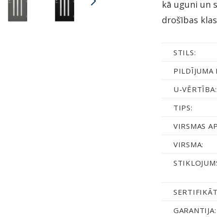
kā uguni un 
drošības klas
STILS:
PILDĪJUMA 
U-VĒRTĪBA:
TIPS:
VIRSMAS A
VIRSMA:
STIKLOJUM
SERTIFIKĀT
GARANTIJA: