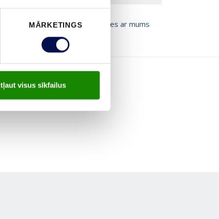
T BROŠŪRU
Sazinies ar mums
MĀRKETINGS
tļaut visus sīkfailus