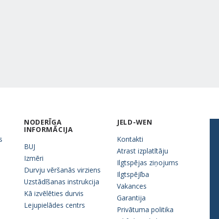
NODERĪGA
JELD-WEN
INFORMĀCIJA
s
Kontakti
BUJ
Atrast izplatītāju
Izmēri
Ilgtspējas ziņojums
Durvju vēršanās virziens
Ilgtspējība
Uzstādīšanas instrukcija
Vakances
Kā izvēlēties durvis
Garantija
Lejupielādes centrs
Privātuma politika