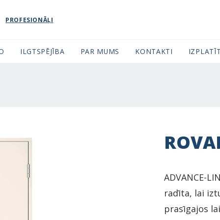
PROFESIONĀĻI
FO
ILGTSPĒJĪBA
PAR MUMS
KONTAKTI
IZPLATĪT
ROVA
ADVANCE-LINE
radīta, lai i
prasīgajos la