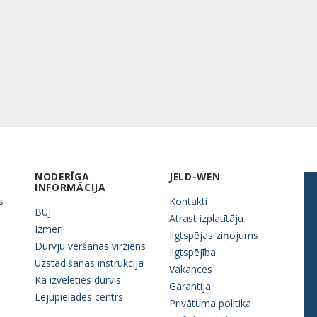
NODERĪGA
JELD-WEN
INFORMĀCIJA
s
Kontakti
BUJ
Atrast izplatītāju
Izmēri
Ilgtspējas ziņojums
Durvju vēršanās virziens
Ilgtspējība
Uzstādīšanas instrukcija
Vakances
Kā izvēlēties durvis
Garantija
Lejupielādes centrs
Privātuma politika