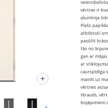
neierobežotu 
vērtnei ir kva
alumīnija lok
Plašs papildu
atbilstoši i
pasūtīt krās
tās no ārpuse
gan ar mājas 
ar stiklojum
caurspīdīga s
mainīt uz ma
vērtnes aizs
tērauds, vērt
bojājumiem u