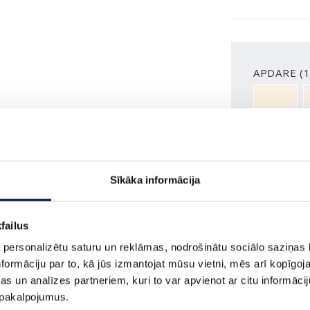
APDARE (1
NCS S050
VAIRĀK
Sīkāka informācija
IZMĒRS
failus
 personalizētu saturu un reklāmas, nodrošinātu sociālo saziņas l
formāciju par to, kā jūs izmantojat mūsu vietni, mēs arī kopīgo
s un analīzes partneriem, kuri to var apvienot ar citu informācij
u pakalpojumus.