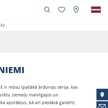
ĀJI
NIEMI
 ir mūsu īpašākā ārdurvju sērija, kas
zturētu ziemeļu mainīgajos un
ika apstākļus, kā arī piedāvā gandrīz