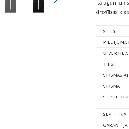
kā uguni un 
drošības klas
STILS:
PILDĪJUMA 
U-VĒRTĪBA:
TIPS:
VIRSMAS A
VIRSMA:
STIKLOJUM
SERTIFIKĀT
GARANTIJA: