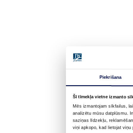
Piekrišana
Šī tīmekļa vietne izmanto sīk
Mēs izmantojam sīkfailus, lai
analizētu mūsu datplūsmu. In
saziņas līdzekļu, reklamēšana
viņi apkopo, kad lietojat viņ