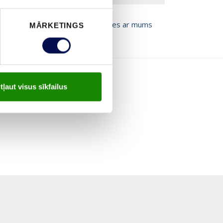
T BROŠŪRU
Sazinies ar mums
MĀRKETINGS
tļaut visus sīkfailus