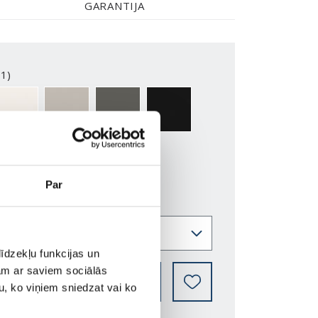
GARANTIJA
1)
2-Y
NCS S0500-N
NCS S3502-Y
NCS S7000-N
NCS S9000-N
Par
īdzekļu funkcijas un
jam ar saviem sociālās
KUR IEGĀDĀTIES
u, ko viņiem sniedzat vai ko