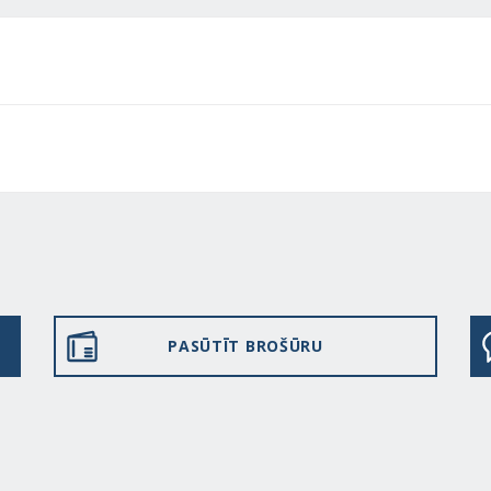
PASŪTĪT BROŠŪRU