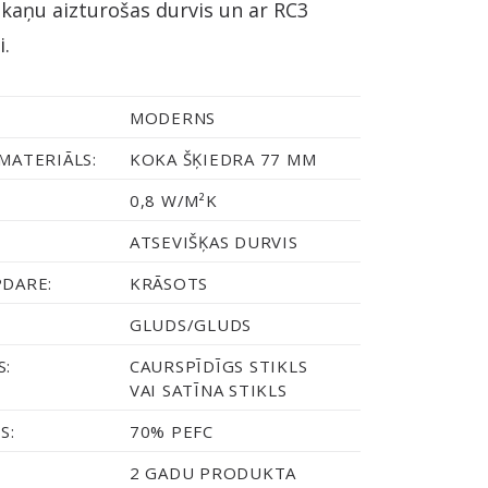
skaņu aizturošas durvis un ar RC3
i.
MODERNS
MATERIĀLS:
KOKA ŠĶIEDRA 77 MM
0,8 W/M²K
ATSEVIŠĶAS DURVIS
PDARE:
KRĀSOTS
GLUDS/GLUDS
S:
CAURSPĪDĪGS STIKLS
VAI SATĪNA STIKLS
S:
70% PEFC
2 GADU PRODUKTA