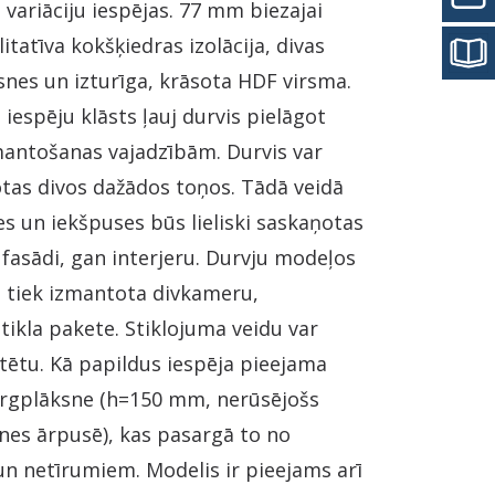
variāciju iespējas. 77 mm biezajai
litatīva kokšķiedras izolācija, divas
snes un izturīga, krāsota HDF virsma.
 iespēju klāsts ļauj durvis pielāgot
zmantošanas vajadzībām. Durvis var
otas divos dažādos toņos. Tādā veidā
s un iekšpuses būs lieliski saskaņotas
fasādi, gan interjeru. Durvju modeļos
u tiek izmantota divkameru,
tikla pakete. Stiklojuma veidu var
tētu. Kā papildus iespēja pieejama
argplāksne (h=150 mm, nerūsējošs
nes ārpusē), kas pasargā to no
n netīrumiem. Modelis ir pieejams arī