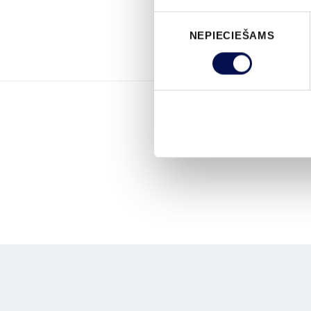
Piekrišanas
NEPIECIEŠAMS
izvēle