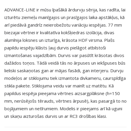
ADVANCE-LINE ir mūsu īpašākā ārdurvju sērija, kas radīta, lai
izturētu ziemeļu mainīgajos un prasīgajos laika apstākļus, kā
arī piedāvā gandrīz neierobežotu variāciju iespējas. 77 mm
biezajai vērtnei ir kvalitatīva kokšķiedras izolācija, divas
alumīnija loksnes un izturīga, krāsota HDF virsma. Plašs
papildu iespēju klāsts ļauj durvis pielāgot atbilstoši
izmantošanas vajadzībām. Durvis var pasūtīt krāsotas divos
dažādos toņos. Tādā veidā tās no ārpuses un iekšpuses būs
lieliski saskaņotas gan ar mājas fasādi, gan interjeru. Durvju
modeļos ar stiklojumu tiek izmantota divkameru, caurspīdīga
stikla pakete. Stiklojuma veidu var mainīt uz matētu. Kā
papildus iespēja pieejama vērtnes aizsargplāksne (h=150
mm, nerūsējošs tērauds, vērtnes ārpusē), kas pasargā to no
bojājumiem un netīrumiem. Modelis ir pieejams arī kā uguni
un skaņu aizturošas durvis un ar RC3 drošības klasi.