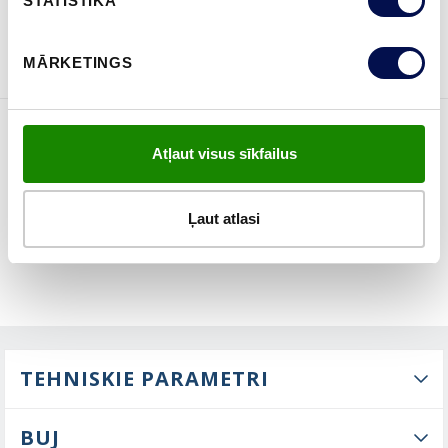
STATISTIKA
PASŪTĪT BROŠŪRU
Sazinies ar mums
MĀRKETINGS
Atļaut visus sīkfailus
ĪPAŠĪBAS
Ļaut atlasi
TEHNISKIE PARAMETRI
BUJ