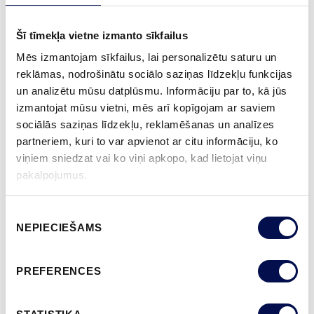
2 GADU PRODUKTA GARANTIJA
Šī tīmekļa vietne izmanto sīkfailus
Mēs izmantojam sīkfailus, lai personalizētu saturu un
APDARE (11)
reklāmas, nodrošinātu sociālo saziņas līdzekļu funkcijas
NCS S0502-Y
NCS S0500-N
NCS S3502-Y
NCS S7000-N
NCS S9000-N
un analizētu mūsu datplūsmu. Informāciju par to, kā jūs
izmantojat mūsu vietni, mēs arī kopīgojam ar saviem
sociālās saziņas līdzekļu, reklamēšanas un analīzes
partneriem, kuri to var apvienot ar citu informāciju, ko
viņiem sniedzat vai ko viņi apkopo, kad lietojat viņu
VAIRĀK
pakalpojumus.
IZMĒRS
Piekrišanas
NEPIECIEŠAMS
izvēle
KUR IEGĀDĀTIES
PREFERENCES