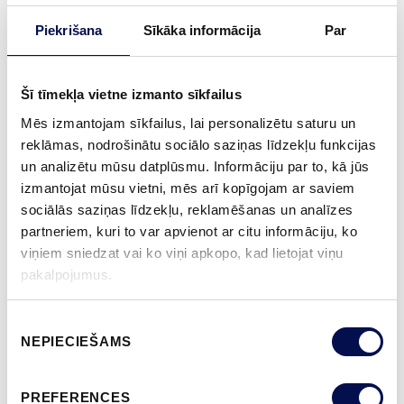
SERTIFIKĀTS:
Piekrišana
Sīkāka informācija
Par
70% PEFC
GARANTIJA:
Šī tīmekļa vietne izmanto sīkfailus
2 GADU PRODUKTA GARANTIJA
Mēs izmantojam sīkfailus, lai personalizētu saturu un
reklāmas, nodrošinātu sociālo saziņas līdzekļu funkcijas
un analizētu mūsu datplūsmu. Informāciju par to, kā jūs
APDARE (11)
izmantojat mūsu vietni, mēs arī kopīgojam ar saviem
sociālās saziņas līdzekļu, reklamēšanas un analīzes
NCS S0502-Y
NCS S0500-N
NCS S3502-Y
NCS S7000-N
NCS S9000-N
partneriem, kuri to var apvienot ar citu informāciju, ko
viņiem sniedzat vai ko viņi apkopo, kad lietojat viņu
pakalpojumus.
VAIRĀK
Piekrišanas
NEPIECIEŠAMS
izvēle
IZMĒRS
PREFERENCES