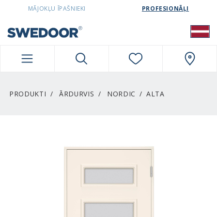
SWEDOORLATVIA NAVIGATION
MĀJOKĻU ĪPAŠNIEKI
PROFESIONĀĻI
PRODUKTI
ĀRDURVIS
NORDIC
ALTA