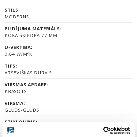
STILS:
MODERNS
PILDĪJUMA MATERIĀLS:
KOKA ŠĶIEDRA 77 MM
U-VĒRTĪBA:
0,84 W/M²K
TIPS:
ATSEVIŠĶAS DURVIS
VIRSMAS APDARE:
KRĀSOTS
VIRSMA:
GLUDS/GLUDS
STIKLOJUMS:
CAURSPĪDĪGS STIKLS, SATĪNA STIKLS VAI
DEKORATĪVAIS STIKLS CREPI