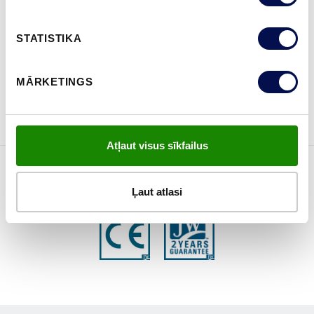
KUR IEGĀDĀTIES
STATISTIKA
MĀRKETINGS
PASŪTĪT BROŠŪRU
Sazinies ar mums
Atļaut visus sīkfailus
ĪPAŠĪBAS
Ļaut atlasi