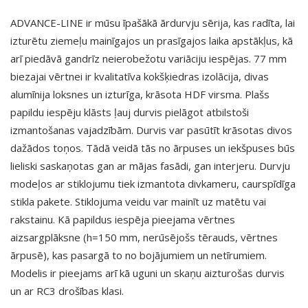
ADVANCE-LINE ir mūsu īpašākā ārdurvju sērija, kas radīta, lai
izturētu ziemeļu mainīgajos un prasīgajos laika apstākļus, kā
arī piedāvā gandrīz neierobežotu variāciju iespējas. 77 mm
biezajai vērtnei ir kvalitatīva kokšķiedras izolācija, divas
alumīnija loksnes un izturīga, krāsota HDF virsma. Plašs
papildu iespēju klāsts ļauj durvis pielāgot atbilstoši
izmantošanas vajadzībām. Durvis var pasūtīt krāsotas divos
dažādos toņos. Tādā veidā tās no ārpuses un iekšpuses būs
lieliski saskaņotas gan ar mājas fasādi, gan interjeru. Durvju
modeļos ar stiklojumu tiek izmantota divkameru, caurspīdīga
stikla pakete. Stiklojuma veidu var mainīt uz matētu vai
rakstainu. Kā papildus iespēja pieejama vērtnes
aizsargplāksne (h=150 mm, nerūsējošs tērauds, vērtnes
ārpusē), kas pasargā to no bojājumiem un netīrumiem.
Modelis ir pieejams arī kā uguni un skaņu aizturošas durvis
un ar RC3 drošības klasi.