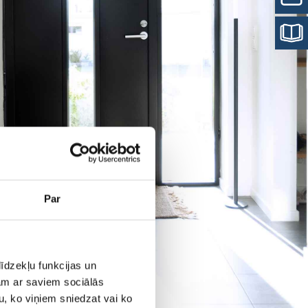
Par
īdzekļu funkcijas un
jam ar saviem sociālās
u, ko viņiem sniedzat vai ko