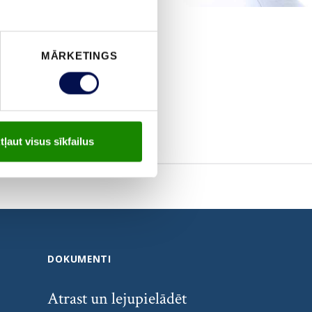
MĀRKETINGS
tļaut visus sīkfailus
DOKUMENTI
Atrast un lejupielādēt