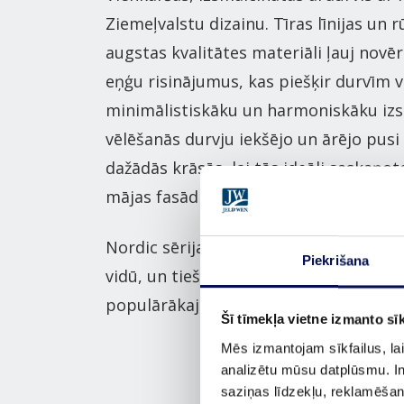
Ziemeļvalstu dizainu. Tīras līnijas un rū
augstas kvalitātes materiāli ļauj novēr
eņģu risinājumus, kas piešķir durvīm v
minimālistiskāku un harmoniskāku izs
vēlēšanās durvju iekšējo un ārējo pusi 
dažādās krāsās, lai tās ideāli saskaņot
mājas fasādi, gan interjeru.
Nordic sērijas durvis ir iecienītas dau
Piekrišana
vidū, un tieši tāpēc tās ir arī viens no
populārākajiem piedāvājumiem.
Šī tīmekļa vietne izmanto sīk
Mēs izmantojam sīkfailus, lai
analizētu mūsu datplūsmu. In
saziņas līdzekļu, reklamēšana