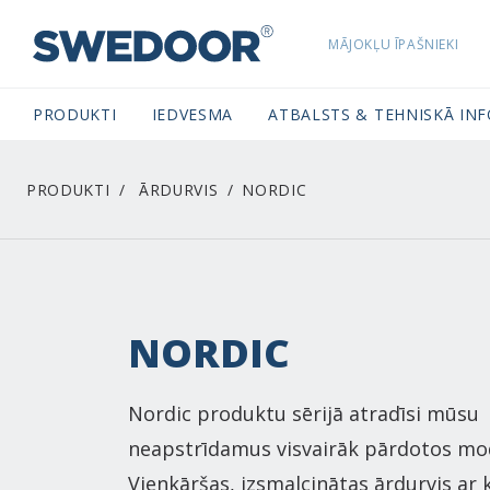
MĀJOKĻU ĪPAŠNIEKI
SWEDOORLATVIA NAVIGATION
PRODUKTI
IEDVESMA
ATBALSTS & TEHNISKĀ IN
PRODUKTI
ĀRDURVIS
NORDIC
NORDIC
Nordic produktu sērijā atradīsi mūsu
neapstrīdamus visvairāk pārdotos mo
Vienkāršas, izsmalcinātas ārdurvis ar 