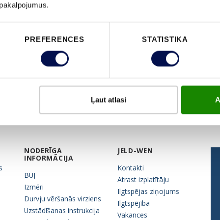
u pakalpojumus.
PREFERENCES
STATISTIKA
Ļaut atlasi
A
NODERĪGA
JELD-WEN
INFORMĀCIJA
s
Kontakti
BUJ
Atrast izplatītāju
Izmēri
Ilgtspējas ziņojums
Durvju vēršanās virziens
Ilgtspējība
Uzstādīšanas instrukcija
Vakances