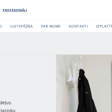
PROFESIONĀĻI
FO
ILGTSPĒJĪBA
PAR MUMS
KONTAKTI
IZPLATĪT
deļus.
klasisku