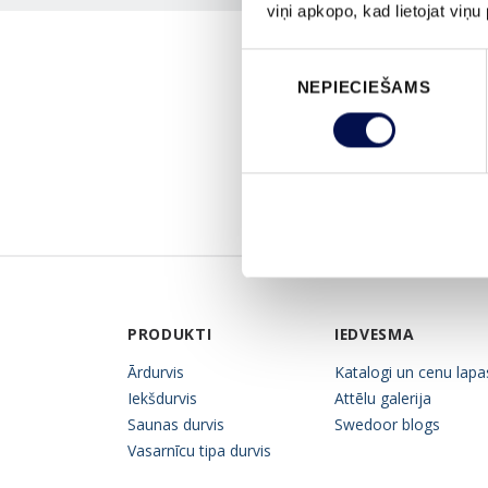
viņi apkopo, kad lietojat viņ
Piekrišanas
NEPIECIEŠAMS
izvēle
PRODUKTI
IEDVESMA
Ārdurvis
Katalogi un cenu lapa
Iekšdurvis
Attēlu galerija
Saunas durvis
Swedoor blogs
Vasarnīcu tipa durvis