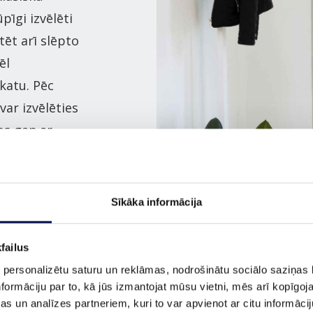
pīgi izvēlēti
tēt arī slēpto
ēl
katu. Pēc
var izvēlēties
os gan ar
dzu klientu
Sīkāka informācija
 mūsu
failus
 personalizētu saturu un reklāmas, nodrošinātu sociālo saziņas l
formāciju par to, kā jūs izmantojat mūsu vietni, mēs arī kopīgo
s un analīzes partneriem, kuri to var apvienot ar citu informācij