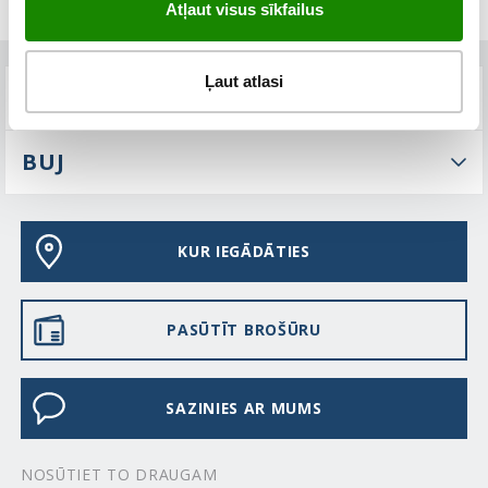
Atļaut visus sīkfailus
Ļaut atlasi
TEHNISKIE PARAMETRI
BUJ
KUR IEGĀDĀTIES
PASŪTĪT BROŠŪRU
SAZINIES AR MUMS
NOSŪTIET TO DRAUGAM