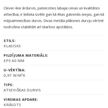
Clever-line ārdurvis, pateicoties labajai cenas un kvalitātes
attiecībai, ir lieliska izvēle gan kā ēkas galvenās ieejas, gan kā
mājsaimniecības durvis. Divas metāla plāksnes durvju vērtnē
nodrošina stabilitāti arī skarbos apstākļos.
STILS:
KLASISKS
PILDĪJUMA MATERIĀLS:
EPS 60 MM
U-VĒRTĪBA:
0,97 W/M²K
TIPS:
ATSEVIŠĶAS DURVIS
VIRSMAS APDARE:
KRĀSOTS