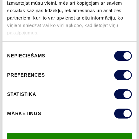
izmantojat mūsu vietni, mēs arī kopīgojam ar saviem
sociālās saziņas līdzekļu, reklamēšanas un analīzes
partneriem, kuri to var apvienot ar citu informāciju, ko
viņiem sniedzat vai ko viņi apkopo, kad lietojat viņu
KUR IEGĀDĀTIES
pakalpojumus.
Piekrišanas
NEPIECIEŠAMS
izvēle
PASŪTĪT BROŠŪRU
Sazinies ar mums
PREFERENCES
STATISTIKA
ĪPAŠĪBAS
MĀRKETINGS