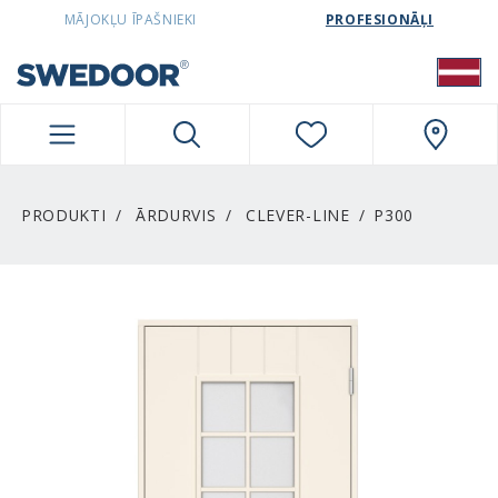
SWEDOORLATVIA NAVIGATION
MĀJOKĻU ĪPAŠNIEKI
PROFESIONĀĻI
PRODUKTI
ĀRDURVIS
CLEVER-LINE
P300