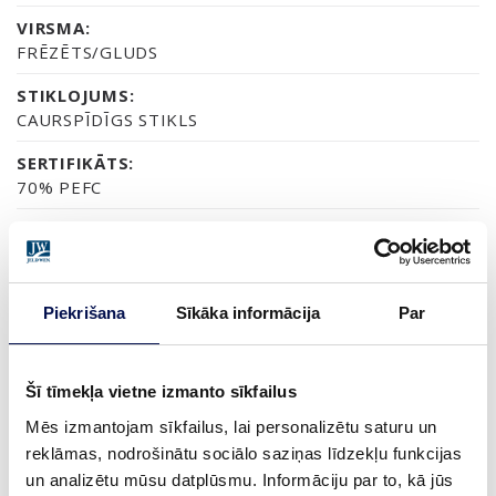
VIRSMA:
FRĒZĒTS/GLUDS
STIKLOJUMS:
CAURSPĪDĪGS STIKLS
SERTIFIKĀTS:
70% PEFC
GARANTIJA:
2 GADU PRODUKTA GARANTIJA
Piekrišana
Sīkāka informācija
Par
APDARE (2)
NCS S0502-Y
NCS S7502B
Šī tīmekļa vietne izmanto sīkfailus
Mēs izmantojam sīkfailus, lai personalizētu saturu un
reklāmas, nodrošinātu sociālo saziņas līdzekļu funkcijas
un analizētu mūsu datplūsmu. Informāciju par to, kā jūs
IZMĒRS