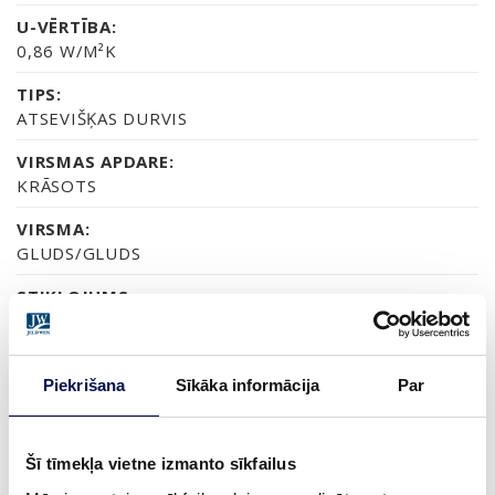
U-VĒRTĪBA:
0,86 W/M²K
TIPS:
ATSEVIŠĶAS DURVIS
VIRSMAS APDARE:
KRĀSOTS
VIRSMA:
GLUDS/GLUDS
STIKLOJUMS:
CAURSPĪDĪGS STIKLS VAI SATĪNA STIKLS
SERTIFIKĀTS:
Piekrišana
Sīkāka informācija
Par
70% PEFC
GARANTIJA:
2 GADU PRODUKTA GARANTIJA
Šī tīmekļa vietne izmanto sīkfailus