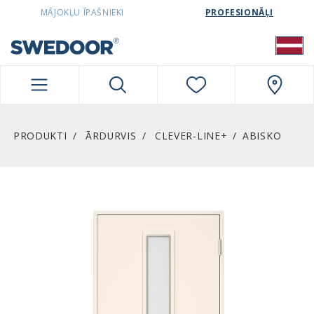
SWEDOORLATVIA NAVIGATION
MĀJOKĻU ĪPAŠNIEKI
PROFESIONĀĻI
PRODUKTI
ĀRDURVIS
CLEVER-LINE+
ABISKO