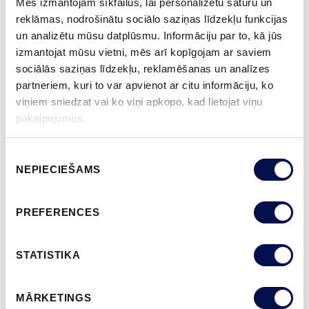
Mēs izmantojam sīkfailus, lai personalizētu saturu un
reklāmas, nodrošinātu sociālo saziņas līdzekļu funkcijas
un analizētu mūsu datplūsmu. Informāciju par to, kā jūs
APDARE (11)
izmantojat mūsu vietni, mēs arī kopīgojam ar saviem
NCS S0502-Y
NCS S0500-N
NCS S3502-Y
NCS S7000-N
NCS S9000-N
sociālās saziņas līdzekļu, reklamēšanas un analīzes
partneriem, kuri to var apvienot ar citu informāciju, ko
viņiem sniedzat vai ko viņi apkopo, kad lietojat viņu
pakalpojumus.
VAIRĀK
Piekrišanas
IZMĒRS
NEPIECIEŠAMS
izvēle
PREFERENCES
KUR IEGĀDĀTIES
STATISTIKA
MĀRKETINGS
PASŪTĪT BROŠŪRU
Sazinies ar mums