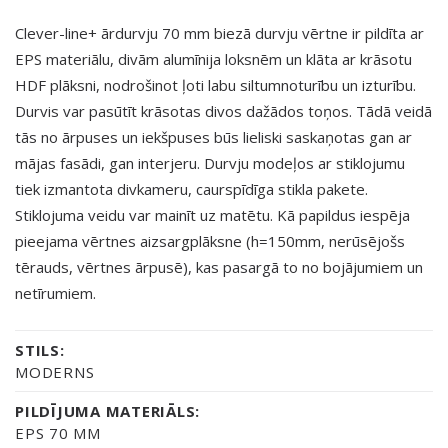
Clever-line+ ārdurvju 70 mm biezā durvju vērtne ir pildīta ar
EPS materiālu, divām alumīnija loksnēm un klāta ar krāsotu
HDF plāksni, nodrošinot ļoti labu siltumnoturību un izturību.
Durvis var pasūtīt krāsotas divos dažādos toņos. Tādā veidā
tās no ārpuses un iekšpuses būs lieliski saskaņotas gan ar
mājas fasādi, gan interjeru. Durvju modeļos ar stiklojumu
tiek izmantota divkameru, caurspīdīga stikla pakete.
Stiklojuma veidu var mainīt uz matētu. Kā papildus iespēja
pieejama vērtnes aizsargplāksne (h=150mm, nerūsējošs
tērauds, vērtnes ārpusē), kas pasargā to no bojājumiem un
netīrumiem.
STILS:
MODERNS
PILDĪJUMA MATERIĀLS:
EPS 70 MM