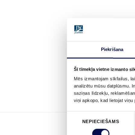
Piekrišana
Šī tīmekļa vietne izmanto sīk
Mēs izmantojam sīkfailus, lai
analizētu mūsu datplūsmu. In
saziņas līdzekļu, reklamēšana
viņi apkopo, kad lietojat viņ
Piekrišanas
NEPIECIEŠAMS
izvēle