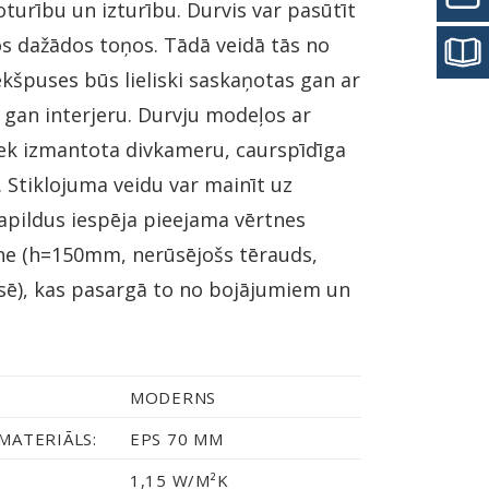
turību un izturību. Durvis var pasūtīt
os dažādos toņos. Tādā veidā tās no
kšpuses būs lieliski saskaņotas gan ar
 gan interjeru. Durvju modeļos ar
iek izmantota divkameru, caurspīdīga
. Stiklojuma veidu var mainīt uz
apildus iespēja pieejama vērtnes
ne (h=150mm, nerūsējošs tērauds,
sē), kas pasargā to no bojājumiem un
MODERNS
MATERIĀLS:
EPS 70 MM
1,15 W/M²K