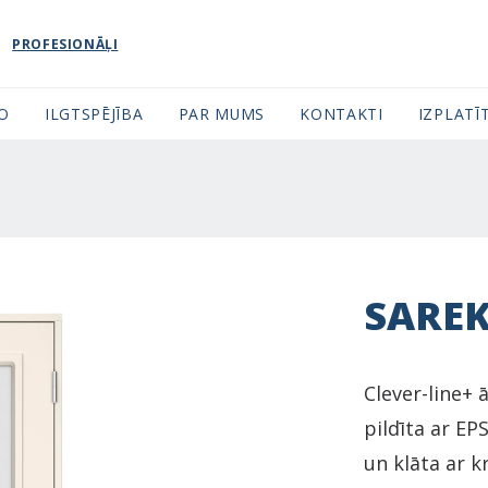
PROFESIONĀĻI
FO
ILGTSPĒJĪBA
PAR MUMS
KONTAKTI
IZPLATĪT
SARE
Clever-line+ 
pildīta ar EP
un klāta ar k