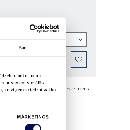
Par
KUR IEGĀDĀTIES
īdzekļu funkcijas un
jam ar saviem sociālās
T BROŠŪRU
Sazinies ar mums
u, ko viņiem sniedzat vai ko
MĀRKETINGS