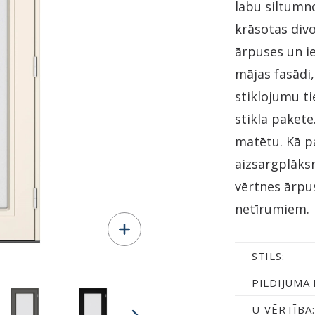
labu siltumno
krāsotas div
ārpuses un ie
mājas fasādi,
stiklojumu t
stikla pakete
matētu. Kā p
aizsargplāks
vērtnes ārpu
netīrumiem.
STILS:
PILDĪJUMA 
U-VĒRTĪBA: