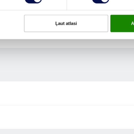
Ļaut atlasi
A