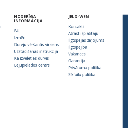
NODERĪGA
JELD-WEN
INFORMĀCIJA
s
Kontakti
BUJ
Atrast izplatītāju
Izmēri
Ilgtspējas ziņojums
Durvju vēršanās virziens
Ilgtspējība
Uzstādīšanas instrukcija
Vakances
Kā izvēlēties durvis
Garantija
Lejupielādes centrs
Privātuma politika
Sīkfailu politika