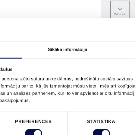
VAIRĀK
IZMĒRS
Sīkāka informācija
failus
 personalizētu saturu un reklāmas, nodrošinātu sociālo saziņas l
formāciju par to, kā jūs izmantojat mūsu vietni, mēs arī kopīgo
PASŪTĪ
s un analīzes partneriem, kuri to var apvienot ar citu informācij
u pakalpojumus.
PREFERENCES
STATISTIKA
ĪPAŠĪBAS