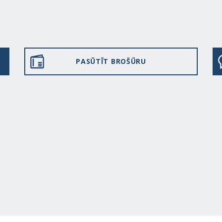
PASŪTĪT BROŠŪRU