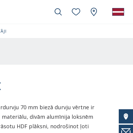
ĀJI
K
ārdurvju 70 mm biezā durvju vērtne ir
S materiālu, divām alumīnija loksnēm
rāsotu HDF plāksni, nodrošinot ļoti